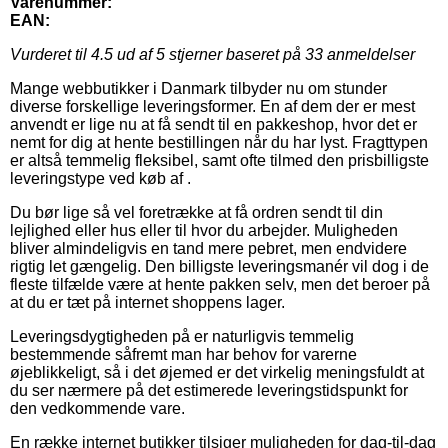
Varenummer:
EAN:
Vurderet til
4.5
ud af 5 stjerner baseret på
33
anmeldelser
Mange webbutikker i Danmark tilbyder nu om stunder
diverse forskellige leveringsformer. En af dem der er mest
anvendt er lige nu at få sendt til en pakkeshop, hvor det er
nemt for dig at hente bestillingen når du har lyst. Fragttypen
er altså temmelig fleksibel, samt ofte tilmed den prisbilligste
leveringstype ved køb af .
Du bør lige så vel foretrække at få ordren sendt til din
lejlighed eller hus eller til hvor du arbejder. Muligheden
bliver almindeligvis en tand mere pebret, men endvidere
rigtig let gængelig. Den billigste leveringsmanér vil dog i de
fleste tilfælde være at hente pakken selv, men det beroer på
at du er tæt på internet shoppens lager.
Leveringsdygtigheden på er naturligvis temmelig
bestemmende såfremt man har behov for varerne
øjeblikkeligt, så i det øjemed er det virkelig meningsfuldt at
du ser nærmere på det estimerede leveringstidspunkt for
den vedkommende vare.
En række internet butikker tilsiger muligheden for dag-til-dag