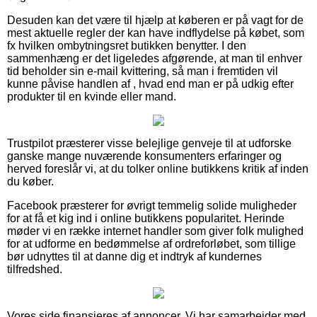
Desuden kan det være til hjælp at køberen er på vagt for de
mest aktuelle regler der kan have indflydelse på købet, som
fx hvilken ombytningsret butikken benytter. I den
sammenhæng er det ligeledes afgørende, at man til enhver
tid beholder sin e-mail kvittering, så man i fremtiden vil
kunne påvise handlen af , hvad end man er på udkig efter
produkter til en kvinde eller mand.
Trustpilot præsterer visse belejlige genveje til at udforske
ganske mange nuværende konsumenters erfaringer og
herved foreslår vi, at du tolker online butikkens kritik af inden
du køber.
Facebook præsterer for øvrigt temmelig solide muligheder
for at få et kig ind i online butikkens popularitet. Herinde
møder vi en række internet handler som giver folk mulighed
for at udforme en bedømmelse af ordreforløbet, som tillige
bør udnyttes til at danne dig et indtryk af kundernes
tilfredshed.
Vores side finansieres af annoncer. Vi har samarbejder med