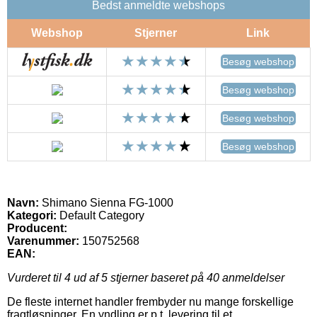
Bedst anmeldte webshops
Webshop
Stjerner
Link
Besøg webshop
Besøg webshop
Besøg webshop
Besøg webshop
Navn:
Shimano Sienna FG-1000
Kategori:
Default Category
Producent:
Varenummer:
150752568
EAN:
Vurderet til
4
ud af 5 stjerner baseret på
40
anmeldelser
De fleste internet handler frembyder nu mange forskellige
fragtløsninger. En yndling er p.t. levering til et