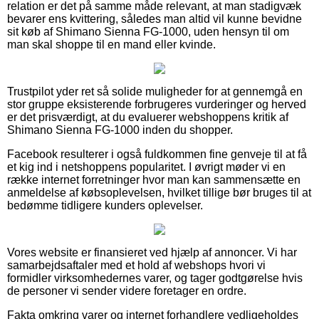
relation er det på samme måde relevant, at man stadigvæk
bevarer ens kvittering, således man altid vil kunne bevidne
sit køb af Shimano Sienna FG-1000, uden hensyn til om
man skal shoppe til en mand eller kvinde.
Trustpilot yder ret så solide muligheder for at gennemgå en
stor gruppe eksisterende forbrugeres vurderinger og herved
er det prisværdigt, at du evaluerer webshoppens kritik af
Shimano Sienna FG-1000 inden du shopper.
Facebook resulterer i også fuldkommen fine genveje til at få
et kig ind i netshoppens popularitet. I øvrigt møder vi en
række internet forretninger hvor man kan sammensætte en
anmeldelse af købsoplevelsen, hvilket tillige bør bruges til at
bedømme tidligere kunders oplevelser.
Vores website er finansieret ved hjælp af annoncer. Vi har
samarbejdsaftaler med et hold af webshops hvori vi
formidler virksomhedernes varer, og tager godtgørelse hvis
de personer vi sender videre foretager en ordre.
Fakta omkring varer og internet forhandlere vedligeholdes