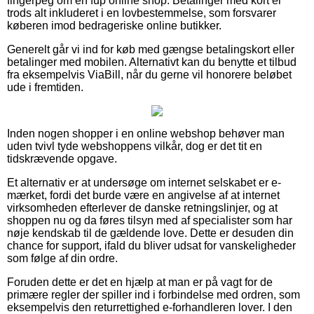
fingerpeg om en fup online shop. Betalinger med kort er
trods alt inkluderet i en lovbestemmelse, som forsvarer
køberen imod bedrageriske online butikker.
Generelt går vi ind for køb med gængse betalingskort eller
betalinger med mobilen. Alternativt kan du benytte et tilbud
fra eksempelvis ViaBill, når du gerne vil honorere beløbet
ude i fremtiden.
Inden nogen shopper i en online webshop behøver man
uden tvivl tyde webshoppens vilkår, dog er det tit en
tidskrævende opgave.
Et alternativ er at undersøge om internet selskabet er e-
mærket, fordi det burde være en angivelse af at internet
virksomheden efterlever de danske retningslinjer, og at
shoppen nu og da føres tilsyn med af specialister som har
nøje kendskab til de gældende love. Dette er desuden din
chance for support, ifald du bliver udsat for vanskeligheder
som følge af din ordre.
Foruden dette er det en hjælp at man er på vagt for de
primære regler der spiller ind i forbindelse med ordren, som
eksempelvis den returrettighed e-forhandleren lover. I den