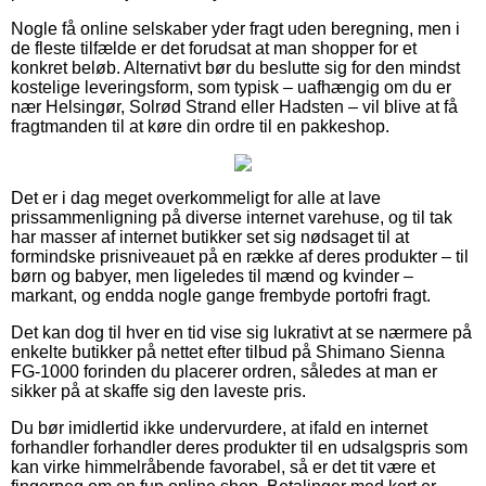
Nogle få online selskaber yder fragt uden beregning, men i
de fleste tilfælde er det forudsat at man shopper for et
konkret beløb. Alternativt bør du beslutte sig for den mindst
kostelige leveringsform, som typisk – uafhængig om du er
nær Helsingør, Solrød Strand eller Hadsten – vil blive at få
fragtmanden til at køre din ordre til en pakkeshop.
Det er i dag meget overkommeligt for alle at lave
prissammenligning på diverse internet varehuse, og til tak
har masser af internet butikker set sig nødsaget til at
formindske prisniveauet på en række af deres produkter – til
børn og babyer, men ligeledes til mænd og kvinder –
markant, og endda nogle gange frembyde portofri fragt.
Det kan dog til hver en tid vise sig lukrativt at se nærmere på
enkelte butikker på nettet efter tilbud på Shimano Sienna
FG-1000 forinden du placerer ordren, således at man er
sikker på at skaffe sig den laveste pris.
Du bør imidlertid ikke undervurdere, at ifald en internet
forhandler forhandler deres produkter til en udsalgspris som
kan virke himmelråbende favorabel, så er det tit være et