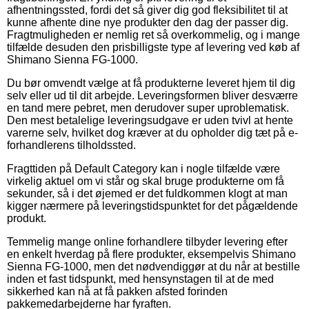
afhentningssted, fordi det så giver dig god fleksibilitet til at
kunne afhente dine nye produkter den dag der passer dig.
Fragtmuligheden er nemlig ret så overkommelig, og i mange
tilfælde desuden den prisbilligste type af levering ved køb af
Shimano Sienna FG-1000.
Du bør omvendt vælge at få produkterne leveret hjem til dig
selv eller ud til dit arbejde. Leveringsformen bliver desværre
en tand mere pebret, men derudover super uproblematisk.
Den mest betalelige leveringsudgave er uden tvivl at hente
varerne selv, hvilket dog kræver at du opholder dig tæt på e-
forhandlerens tilholdssted.
Fragttiden på Default Category kan i nogle tilfælde være
virkelig aktuel om vi står og skal bruge produkterne om få
sekunder, så i det øjemed er det fuldkommen klogt at man
kigger nærmere på leveringstidspunktet for det pågældende
produkt.
Temmelig mange online forhandlere tilbyder levering efter
en enkelt hverdag på flere produkter, eksempelvis Shimano
Sienna FG-1000, men det nødvendiggør at du når at bestille
inden et fast tidspunkt, med hensynstagen til at de med
sikkerhed kan nå at få pakken afsted forinden
pakkemedarbejderne har fyraften.