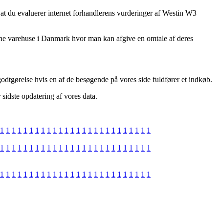
, at du evaluerer internet forhandlerens vurderinger af Westin W3
ine varehuse i Danmark hvor man kan afgive en omtale af deres
godtgørelse hvis en af de besøgende på vores side fuldfører et indkøb.
 sidste opdatering af vores data.
1
1
1
1
1
1
1
1
1
1
1
1
1
1
1
1
1
1
1
1
1
1
1
1
1
1
1
1
1
1
1
1
1
1
1
1
1
1
1
1
1
1
1
1
1
1
1
1
1
1
1
1
1
1
1
1
1
1
1
1
1
1
1
1
1
1
1
1
1
1
1
1
1
1
1
1
1
1