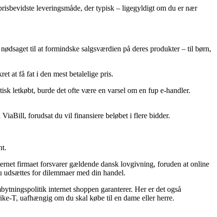
 prisbevidste leveringsmåde, der typisk – ligegyldigt om du er nær
 nødsaget til at formindske salgsværdien på deres produkter – til børn,
t at få fat i den mest betalelige pris.
tisk letkøbt, burde det ofte være en varsel om en fup e-handler.
aBill, forudsat du vil finansiere beløbet i flere bidder.
nt.
ernet firmaet forsvarer gældende dansk lovgivning, foruden at online
u udsættes for dilemmaer med din handel.
ytningspolitik internet shoppen garanterer. Her er det også
ike-T, uafhængig om du skal købe til en dame eller herre.