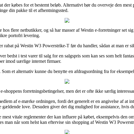
at der købes for et bestemt beløb. Alternativt bør du overveje den mest
inge din pakke til et afhentningssted.
hos flere netbutikker, og så har masser af Westin e-forretninger set sig
kre portofri levering.
er rabat på Westin W3 Powerstrike-T før du handler, sådan at man er sikre
 bedst i test varer til salg for en salgspris som kan ses som helt fantas
ber imod uærlige internet firmaer.
Som et alternativ kunne du benytte en afdragsordning fra for eksempel Vi
shoppens forretningsbetingelser, men det er ofte ikke særlig interessa
lem af e-mærke ordningen, fordi det generelt er en angivelse af at int
gældende love. Desuden giver det dig mulighed for assistance, hvis d
est vitale reglementer der kan influere på købet, eksempelvis den omb
edes man når som helst kan eftervise sin shopping af Westin W3 Powerstr