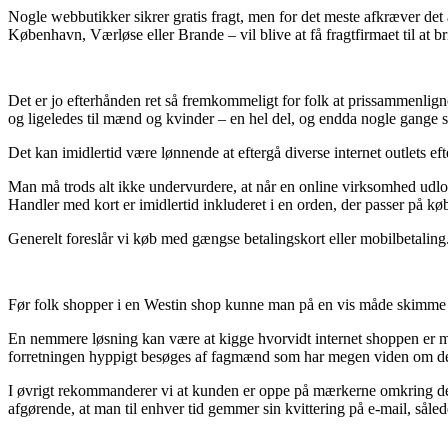
Nogle webbutikker sikrer gratis fragt, men for det meste afkræver det 
København, Værløse eller Brande – vil blive at få fragtfirmaet til at br
Det er jo efterhånden ret så fremkommeligt for folk at prissammenligne 
og ligeledes til mænd og kvinder – en hel del, og endda nogle gange si
Det kan imidlertid være lønnende at eftergå diverse internet outlets eft
Man må trods alt ikke undervurdere, at når en online virksomhed udlover
Handler med kort er imidlertid inkluderet i en orden, der passer på kø
Generelt foreslår vi køb med gængse betalingskort eller mobilbetaling. 
Før folk shopper i en Westin shop kunne man på en vis måde skimme e-
En nemmere løsning kan være at kigge hvorvidt internet shoppen er med
forretningen hyppigt besøges af fagmænd som har megen viden om de 
I øvrigt rekommanderer vi at kunden er oppe på mærkerne omkring de m
afgørende, at man til enhver tid gemmer sin kvittering på e-mail, sål