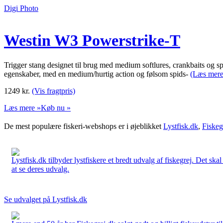
Digi Photo
Westin W3 Powerstrike-T
Trigger stang designet til brug med medium softlures, crankbaits og
egenskaber, med en medium/hurtig action og følsom spids-
(Læs mere
1249
kr.
(Vis fragtpris)
Læs mere »
Køb nu »
De mest populære fiskeri-webshops er i øjeblikket
Lystfisk.dk
,
Fiskeg
Lystfisk.dk tilbyder lystfiskere et bredt udvalg af fiskegrej. Det skal
at se deres udvalg.
Se udvalget på Lystfisk.dk