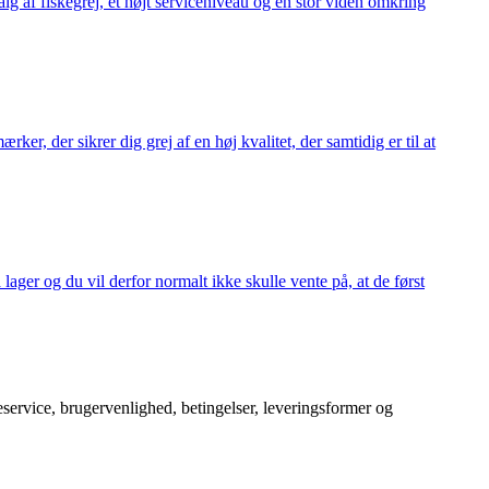
alg af fiskegrej, et højt serviceniveau og en stor viden omkring
ker, der sikrer dig grej af en høj kvalitet, der samtidig er til at
 lager og du vil derfor normalt ikke skulle vente på, at de først
service, brugervenlighed, betingelser, leveringsformer og