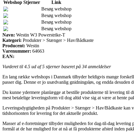
Webshop
Stjerner
Link
Besøg webshop
Besøg webshop
Besøg webshop
Besøg webshop
Navn:
Westin W3 Powerstrike-T
Kategori:
Produkter > Stænger > Hav/Bådkaste
Producent:
Westin
Varenummer:
64663
EAN:
Vurderet til
4.5
ud af 5 stjerner baseret på
34
anmeldelser
En lang række webshops i Danmark tilbyder heldigvis mange forskellige 
passer dig. Denne er jo usædvanlig gnidningsløs, og endda desuden d
Du kunne ydermere planlægge at bestille produkterne til levering til
mest betalelige leveringsform vil dog altid vise sig at være at hente pak
Leveringsdygtigheden på Produkter > Stænger > Hav/Bådkaste kan vær
tidshorisonten for levering for det aktuelle produkt.
Masser af e-forretninger tilbyder muligheden for dag-til-dag levering
formål at de har mulighed for at nå at få produkterne afsted inden pak