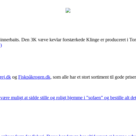
 spinnerbaits. Den 3K væve kevlar forstærkede Klinge er produceret i 
)
rej.dk
og
Fiskpåkrogen.dk
, som alle har et stort sortiment til gode priser
 være muligt at sidde stille og roligt hjemme i ”sofaen” og bestille alt de