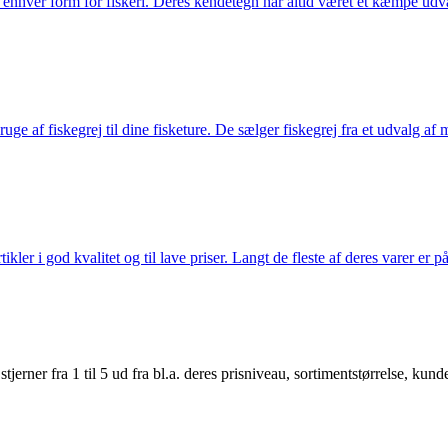
til enhver form for fiskeri. Deres kendetegn har altid været et kæmpe udv
e af fiskegrej til dine fisketure. De sælger fiskegrej fra et udvalg af mær
r i god kvalitet og til lave priser. Langt de fleste af deres varer er på
er fra 1 til 5 ud fra bl.a. deres prisniveau, sortimentstørrelse, kunde