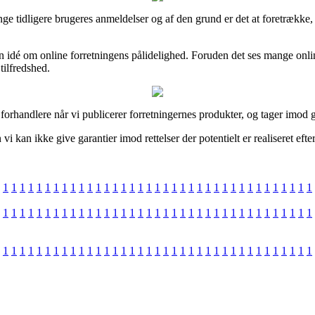
mange tidligere brugeres anmeldelser og af den grund er det at foretrække
n idé om online forretningens pålidelighed. Foruden det ses mange onl
tilfredshed.
 forhandlere når vi publicerer forretningernes produkter, og tager imod 
an ikke give garantier imod rettelser der potentielt er realiseret efter
1
1
1
1
1
1
1
1
1
1
1
1
1
1
1
1
1
1
1
1
1
1
1
1
1
1
1
1
1
1
1
1
1
1
1
1
1
1
1
1
1
1
1
1
1
1
1
1
1
1
1
1
1
1
1
1
1
1
1
1
1
1
1
1
1
1
1
1
1
1
1
1
1
1
1
1
1
1
1
1
1
1
1
1
1
1
1
1
1
1
1
1
1
1
1
1
1
1
1
1
1
1
1
1
1
1
1
1
1
1
1