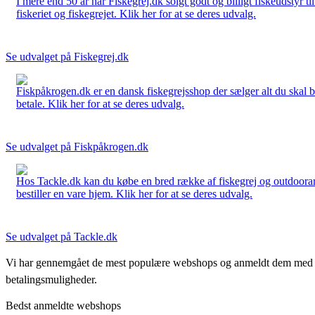
I mere end 50 år har Fiskegrej.dk solgt godt og billigt fiskeudstyr 
fiskeriet og fiskegrejet. Klik her for at se deres udvalg.
Se udvalget på Fiskegrej.dk
Fiskpåkrogen.dk er en dansk fiskegrejsshop der sælger alt du skal brug
betale. Klik her for at se deres udvalg.
Se udvalget på Fiskpåkrogen.dk
Hos Tackle.dk kan du købe en bred række af fiskegrej og outdoorartikle
bestiller en vare hjem. Klik her for at se deres udvalg.
Se udvalget på Tackle.dk
Vi har gennemgået de mest populære webshops og anmeldt dem med stjern
betalingsmuligheder.
Bedst anmeldte webshops