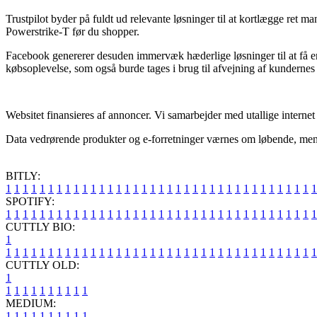
Trustpilot byder på fuldt ud relevante løsninger til at kortlægge ret 
Powerstrike-T før du shopper.
Facebook genererer desuden immervæk hæderlige løsninger til at få e
købsoplevelse, som også burde tages i brug til afvejning af kundernes 
Websitet finansieres af annoncer. Vi samarbejder med utallige internet
Data vedrørende produkter og e-forretninger værnes om løbende, men vi k
BITLY:
1
1
1
1
1
1
1
1
1
1
1
1
1
1
1
1
1
1
1
1
1
1
1
1
1
1
1
1
1
1
1
1
1
1
1
1
1
SPOTIFY:
1
1
1
1
1
1
1
1
1
1
1
1
1
1
1
1
1
1
1
1
1
1
1
1
1
1
1
1
1
1
1
1
1
1
1
1
1
CUTTLY BIO:
1
1
1
1
1
1
1
1
1
1
1
1
1
1
1
1
1
1
1
1
1
1
1
1
1
1
1
1
1
1
1
1
1
1
1
1
1
1
CUTTLY OLD:
1
1
1
1
1
1
1
1
1
1
1
MEDIUM:
1
1
1
1
1
1
1
1
1
1