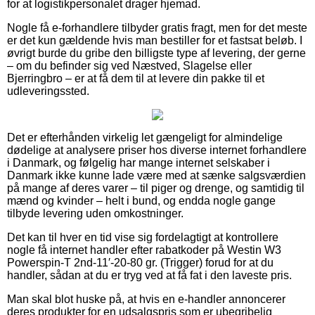
for at logistikpersonalet drager hjemad.
Nogle få e-forhandlere tilbyder gratis fragt, men for det meste
er det kun gældende hvis man bestiller for et fastsat beløb. I
øvrigt burde du gribe den billigste type af levering, der gerne
– om du befinder sig ved Næstved, Slagelse eller
Bjerringbro – er at få dem til at levere din pakke til et
udleveringssted.
Det er efterhånden virkelig let gængeligt for almindelige
dødelige at analysere priser hos diverse internet forhandlere
i Danmark, og følgelig har mange internet selskaber i
Danmark ikke kunne lade være med at sænke salgsværdien
på mange af deres varer – til piger og drenge, og samtidig til
mænd og kvinder – helt i bund, og endda nogle gange
tilbyde levering uden omkostninger.
Det kan til hver en tid vise sig fordelagtigt at kontrollere
nogle få internet handler efter rabatkoder på Westin W3
Powerspin-T 2nd-11′-20-80 gr. (Trigger) forud for at du
handler, sådan at du er tryg ved at få fat i den laveste pris.
Man skal blot huske på, at hvis en e-handler annoncerer
deres produkter for en udsalgspris som er ubegribelig