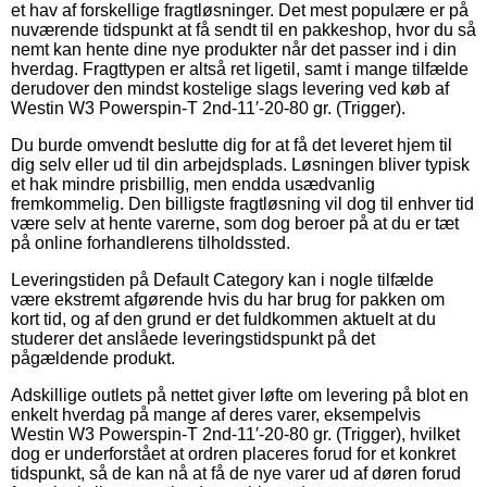
et hav af forskellige fragtløsninger. Det mest populære er på
nuværende tidspunkt at få sendt til en pakkeshop, hvor du så
nemt kan hente dine nye produkter når det passer ind i din
hverdag. Fragttypen er altså ret ligetil, samt i mange tilfælde
derudover den mindst kostelige slags levering ved køb af
Westin W3 Powerspin-T 2nd-11′-20-80 gr. (Trigger).
Du burde omvendt beslutte dig for at få det leveret hjem til
dig selv eller ud til din arbejdsplads. Løsningen bliver typisk
et hak mindre prisbillig, men endda usædvanlig
fremkommelig. Den billigste fragtløsning vil dog til enhver tid
være selv at hente varerne, som dog beroer på at du er tæt
på online forhandlerens tilholdssted.
Leveringstiden på Default Category kan i nogle tilfælde
være ekstremt afgørende hvis du har brug for pakken om
kort tid, og af den grund er det fuldkommen aktuelt at du
studerer det anslåede leveringstidspunkt på det
pågældende produkt.
Adskillige outlets på nettet giver løfte om levering på blot en
enkelt hverdag på mange af deres varer, eksempelvis
Westin W3 Powerspin-T 2nd-11′-20-80 gr. (Trigger), hvilket
dog er underforstået at ordren placeres forud for et konkret
tidspunkt, så de kan nå at få de nye varer ud af døren forud