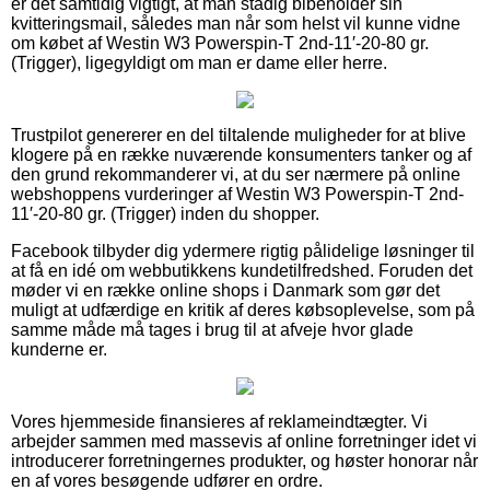
er det samtidig vigtigt, at man stadig bibeholder sin
kvitteringsmail, således man når som helst vil kunne vidne
om købet af Westin W3 Powerspin-T 2nd-11′-20-80 gr.
(Trigger), ligegyldigt om man er dame eller herre.
Trustpilot genererer en del tiltalende muligheder for at blive
klogere på en række nuværende konsumenters tanker og af
den grund rekommanderer vi, at du ser nærmere på online
webshoppens vurderinger af Westin W3 Powerspin-T 2nd-
11′-20-80 gr. (Trigger) inden du shopper.
Facebook tilbyder dig ydermere rigtig pålidelige løsninger til
at få en idé om webbutikkens kundetilfredshed. Foruden det
møder vi en række online shops i Danmark som gør det
muligt at udfærdige en kritik af deres købsoplevelse, som på
samme måde må tages i brug til at afveje hvor glade
kunderne er.
Vores hjemmeside finansieres af reklameindtægter. Vi
arbejder sammen med massevis af online forretninger idet vi
introducerer forretningernes produkter, og høster honorar når
en af vores besøgende udfører en ordre.