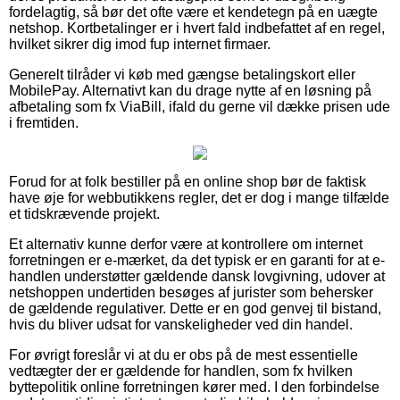
fordelagtig, så bør det ofte være et kendetegn på en uægte
netshop. Kortbetalinger er i hvert fald indbefattet af en regel,
hvilket sikrer dig imod fup internet firmaer.
Generelt tilråder vi køb med gængse betalingskort eller
MobilePay. Alternativt kan du drage nytte af en løsning på
afbetaling som fx ViaBill, ifald du gerne vil dække prisen ude
i fremtiden.
Forud for at folk bestiller på en online shop bør de faktisk
have øje for webbutikkens regler, det er dog i mange tilfælde
et tidskrævende projekt.
Et alternativ kunne derfor være at kontrollere om internet
forretningen er e-mærket, da det typisk er en garanti for at e-
handlen understøtter gældende dansk lovgivning, udover at
netshoppen undertiden besøges af jurister som behersker
de gældende regulativer. Dette er en god genvej til bistand,
hvis du bliver udsat for vanskeligheder ved din handel.
For øvrigt foreslår vi at du er obs på de mest essentielle
vedtægter der er gældende for handlen, som fx hvilken
byttepolitik online forretningen kører med. I den forbindelse