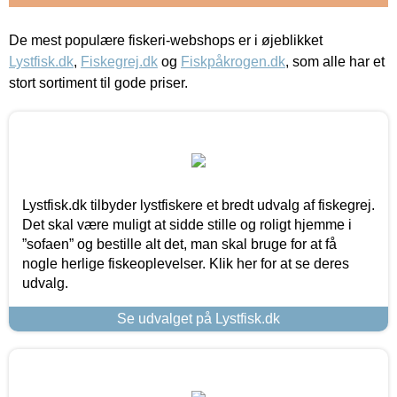
De mest populære fiskeri-webshops er i øjeblikket
Lystfisk.dk
,
Fiskegrej.dk
og
Fiskpåkrogen.dk
, som alle har et
stort sortiment til gode priser.
Lystfisk.dk tilbyder lystfiskere et bredt udvalg af fiskegrej.
Det skal være muligt at sidde stille og roligt hjemme i
”sofaen” og bestille alt det, man skal bruge for at få
nogle herlige fiskeoplevelser. Klik her for at se deres
udvalg.
Se udvalget på Lystfisk.dk