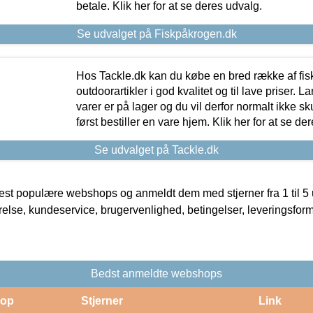
betale. Klik her for at se deres udvalg.
Se udvalget på Fiskpåkrogen.dk
Hos Tackle.dk kan du købe en bred række af fis
outdoorartikler i god kvalitet og til lave priser. L
varer er på lager og du vil derfor normalt ikke sk
først bestiller en vare hjem. Klik her for at se de
Se udvalget på Tackle.dk
t populære webshops og anmeldt dem med stjerner fra 1 til 5 ud
rrelse, kundeservice, brugervenlighed, betingelser, leveringsfor
Bedst anmeldte webshops
op
Stjerner
Link