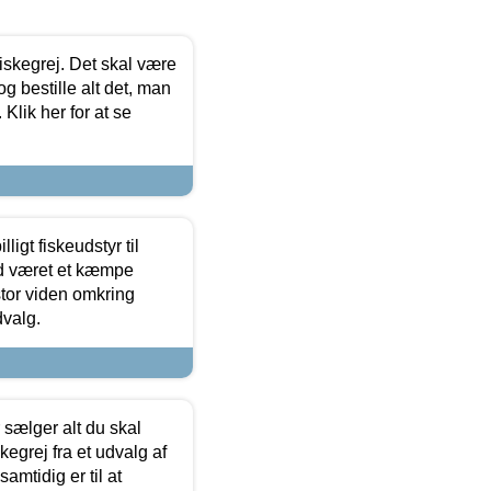
 fiskegrej. Det skal være
og bestille alt det, man
 Klik her for at se
ligt fiskeudstyr til
tid været et kæmpe
stor viden omkring
dvalg.
sælger alt du skal
skegrej fra et udvalg af
samtidig er til at