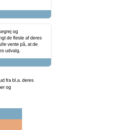
kegrej og
angt de fleste af deres
ulle vente på, at de
res udvalg.
 fra bl.a. deres
mer og