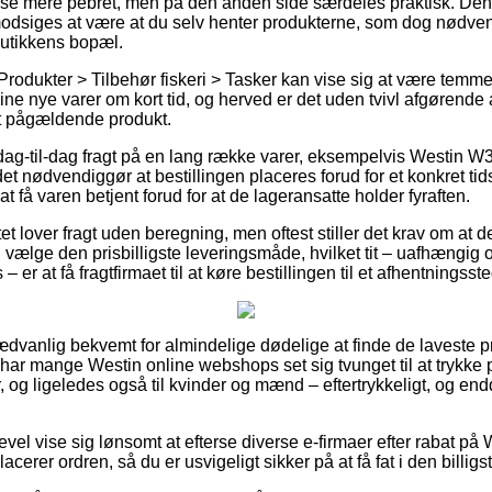
else mere pebret, men på den anden side særdeles praktisk. Den
odsiges at være at du selv henter produkterne, som dog nødven
butikkens bopæl.
rodukter > Tilbehør fiskeri > Tasker kan vise sig at være temmeli
dine nye varer om kort tid, og herved er det uden tvivl afgørende 
et pågældende produkt.
dag-til-dag fragt på en lang række varer, eksempelvis Westin W
t nødvendiggør at bestillingen placeres forud for et konkret tid
t få varen betjent forud for at de lageransatte holder fyraften.
et lover fragt uden beregning, men oftest stiller det krav om at d
u vælge den prisbilligste leveringsmåde, hvilket tit – uafhængig
 er at få fragtfirmaet til at køre bestillingen til et afhentningsste
dvanlig bekvemt for almindelige dødelige at finde de laveste pri
 har mange Westin online webshops set sig tvunget til at trykke 
r, og ligeledes også til kvinder og mænd – eftertrykkeligt, og 
evel vise sig lønsomt at efterse diverse e-firmaer efter rabat p
cerer ordren, så du er usvigeligt sikker på at få fat i den billigst