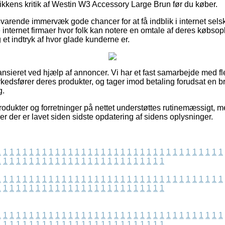
tikkens kritik af Westin W3 Accessory Large Brun før du køber.
svarende immervæk gode chancer for at få indblik i internet sels
nternet firmaer hvor folk kan notere en omtale af deres købsopl
 et indtryk af hvor glade kunderne er.
nsieret ved hjælp af annoncer. Vi har et fast samarbejde med fle
edsfører deres produkter, og tager imod betaling forudsat en br
g.
dukter og forretninger på nettet understøttes rutinemæssigt, m
er der er lavet siden sidste opdatering af sidens oplysninger.
1
1
1
1
1
1
1
1
1
1
1
1
1
1
1
1
1
1
1
1
1
1
1
1
1
1
1
1
1
1
1
1
1
1
1
1
1
1
1
1
1
1
1
1
1
1
1
1
1
1
1
1
1
1
1
1
1
1
1
1
1
1
1
1
1
1
1
1
1
1
1
1
1
1
1
1
1
1
1
1
1
1
1
1
1
1
1
1
1
1
1
1
1
1
1
1
1
1
1
1
1
1
1
1
1
1
1
1
1
1
1
1
1
1
1
1
1
1
1
1
1
1
1
1
1
1
1
1
1
1
1
1
1
1
1
1
1
1
1
1
1
1
1
1
1
1
1
1
1
1
1
1
1
1
1
1
1
1
1
1
1
1
1
1
1
1
1
1
1
1
1
1
1
1
1
1
1
1
1
1
1
1
1