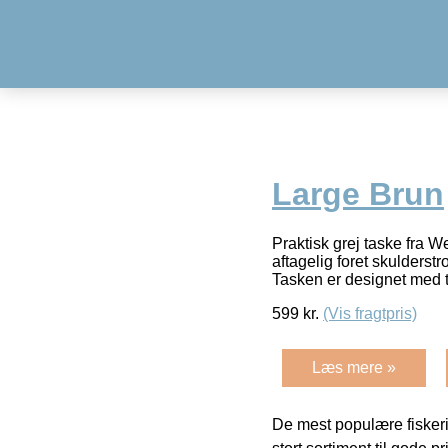
Large Brun
Praktisk grej taske fra W
aftagelig foret skulderst
Tasken er designet med 
599
kr.
(Vis fragtpris)
Læs mere »
De mest populære fiskeri