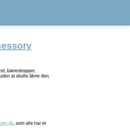
cessory
und, bærestropper,
, uden at skulle åbne den.
gen.dk
, som alle har et