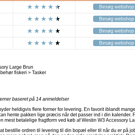
Besøg webshop
Besøg webshop
Besøg webshop
Besøg webshop
ory Large Brun
behør fiskeri > Tasker
jerner baseret på
14
anmeldelser
yder heldigvis flere former for levering. En favorit iblandt mange
n hente pakken lige præcis når det passer ind i din kalender. Fr
den mest betalelige fragtform ved køb af Westin W3 Accessory La
 bestille ordren til levering til din bopæl eller til når du er på