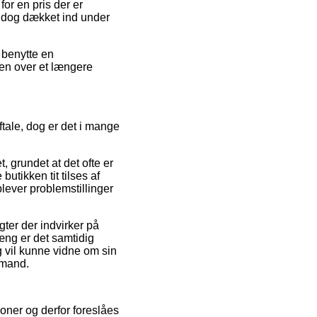
for en pris der er
er dog dækket ind under
 benytte en
ngen over et længere
tale, dog er det i mange
 grundet at det ofte er
butikken tit tilses af
plever problemstillinger
ter der indvirker på
ng er det samtidig
g vil kunne vidne om sin
 mand.
ioner og derfor foreslåes