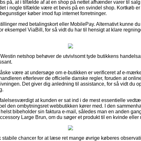
s på, at i tilfælde af at en shop på nettet afhænder varer til salg 
 det i nogle tilfælde være et bevis på en svindel shop. Kortkøb 
t begunstiger køber imod fup internet forretninger.
tillinger med betalingskort eller MobilePay. Alternativt kunne du
r eksempel ViaBill, for så vidt du har til hensigt at klare regni
en Westin netshop behøver de utvivlsomt tyde butikkens handelsaf
ssant.
åske være at undersøge om e-butikken er verificeret af e-mærket,
handleren efterlever de officielle danske regler, foruden at online 
givningen. Det giver dig anledning til assistance, for så vidt du o
g.
alelsesværdigt at kunden er sat ind i de mest essentielle vedtæg
mpel den ombytningsret webbutikken kører med. I den sammenhæ
 helst bibeholder sin faktura e-mail, således man en anden gan
Accessory Large Brun, om du søger et produkt til en kvinde eller
isk stabile chancer for at læse ret mange øvrige køberes observat