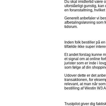
Du skal imidlertid være ob
uforståeligt gunstig, kan
en foranstaltning, hvilke
Generelt anbefaler vi bes
afbetalingsløsning som fo
tidsrum.
Inden folk bestiller på 
tilfælde ikke super intere
Et andet forslag kunne m
et signal om at online for
jurister som er inde i lov
som følge af din shoppin
Udover dette er det anbef
transaktionen, for ekse
relevant, at man når som
bestilling af Westin W3 
Trustpilot giver dig fakt