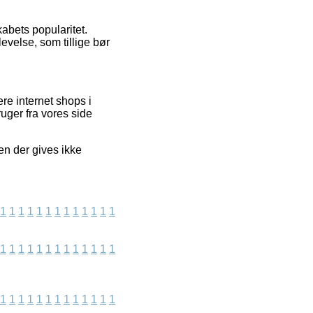
kabets popularitet.
evelse, som tillige bør
re internet shops i
uger fra vores side
en der gives ikke
1
1
1
1
1
1
1
1
1
1
1
1
1
1
1
1
1
1
1
1
1
1
1
1
1
1
1
1
1
1
1
1
1
1
1
1
1
1
1