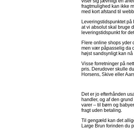
viser sig jævnligt en an
fragtmulighed kan ikke m
med kort afstand til web
Leveringstidspunktet på P
at vi absolut skal bruge 
leveringstidspunkt for d
Flere online shops yder 
men vær påpasselig da de
højst sandsynligt kan nå a
Visse forretninger på nett
pris. Derudover skulle d
Horsens, Skive eller Aars –
Det er jo efterhånden usæ
handler, og af den grund
varer – til børn og babye
fragt uden betaling.
Til gengæld kan det allig
Large Brun forinden du pla