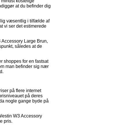
 mindst kostelige
diggør at du befinder dig
g væsentlig i tilfælde af
at vi ser det estimerede
3 Accessory Large Brun,
spunkt, således at de
er shoppes for en fastsat
 om man befinder sig nær
d.
ser på flere internet
prisniveauet på deres
endda nogle gange byde på
å Westin W3 Accessory
e pris.