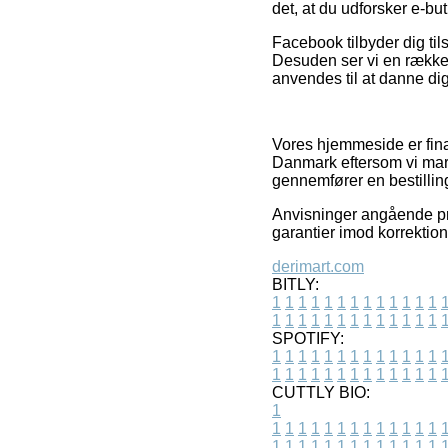
det, at du udforsker e-bu
Facebook tilbyder dig til
Desuden ser vi en række i
anvendes til at danne dig
Vores hjemmeside er fina
Danmark eftersom vi mark
gennemfører en bestillin
Anvisninger angående pro
garantier imod korrektion
derimart.com
BITLY:
1
1
1
1
1
1
1
1
1
1
1
1
1
1
1
1
1
1
1
1
1
1
1
1
1
1
SPOTIFY:
1
1
1
1
1
1
1
1
1
1
1
1
1
1
1
1
1
1
1
1
1
1
1
1
1
1
CUTTLY BIO:
1
1
1
1
1
1
1
1
1
1
1
1
1
1
1
1
1
1
1
1
1
1
1
1
1
1
1