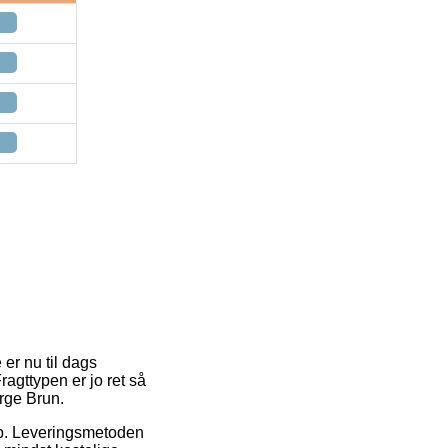
 er nu til dags
agttypen er jo ret så
rge Brun.
 job. Leveringsmetoden