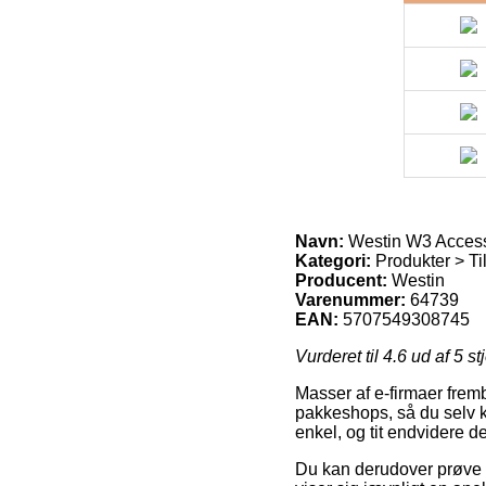
Navn:
Westin W3 Access
Kategori:
Produkter > Til
Producent:
Westin
Varenummer:
64739
EAN:
5707549308745
Vurderet til
4.6
ud af 5 st
Masser af e-firmaer fremb
pakkeshops, så du selv ka
enkel, og tit endvidere 
Du kan derudover prøve at