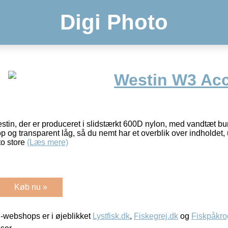
Digi Photo
Westin W3 Ac
estin, der er produceret i slidstærkt 600D nylon, med vandtæt b
rop og transparent låg, så du nemt har et overblik over indholdet
to store
(Læs mere)
Køb nu »
-webshops er i øjeblikket
Lystfisk.dk
,
Fiskegrej.dk
og
Fiskpåkro