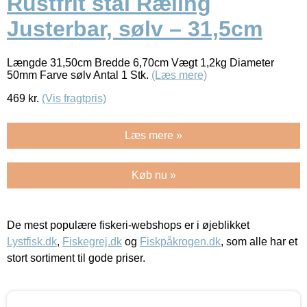
Rustfrit stål Ræling
Justerbar, sølv – 31,5cm
Længde 31,50cm Bredde 6,70cm Vægt 1,2kg Diameter
50mm Farve sølv Antal 1 Stk.
(Læs mere)
469
kr.
(Vis fragtpris)
Læs mere »
Køb nu »
De mest populære fiskeri-webshops er i øjeblikket
Lystfisk.dk
,
Fiskegrej.dk
og
Fiskpåkrogen.dk
, som alle har et
stort sortiment til gode priser.