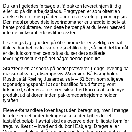
Du kan ligeledes forsøge at få pakken leveret hjem til dig
eller ud på din arbejdsplads. Fragttypen er som oftest en
anelse dyrere, men på den anden side vældig gnidningsløs.
Den mest prisbevidste leveringsmanér er unægtelig selv at
hente produkterne, men dette beroer på at du lever nærved
internet virksomhedens tilholdssted.
Leveringsdygtigheden på Alle produkter er vældig central
ifald vi har behov for varerne øjeblikkeligt, så med det formål
er det fuldkommen centralt at du ser det anslåede
leveringstidspunkt på det pågældende produkt.
Størstedelen af shops på nettet præsterer 1 dags levering på
masser af varer, eksempelvis Waterside Bådstangholder
Rustfrit stål Ræling Justerbar, sølv – 31,5cm, som alligevel
tager udgangspunkt i at der bestilles forud for et givent
tidspunkt, således at de med sikkerhed kan nå at få dit nye
produkt ud af døren inden pakkemedarbejderne holder
fyraften.
Flere e-forhandlere lover fragt uden beregning, men i mange
tilfælde er det under betingelse af at der købes for et
fastslået beløb. I øvrigt skal du overveje den billigste form for
fragt, hvilket tit – hvad end du bor i Esbjerg, Dragør eller
Vojens – vil blive at få fragtmanden til at bringe din pakke til