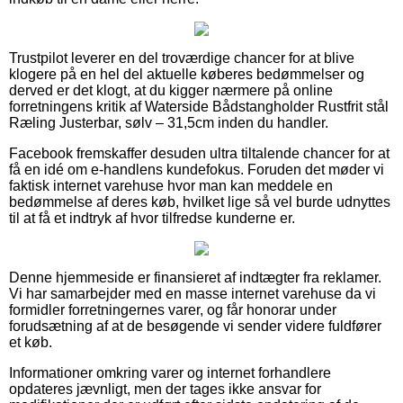
Trustpilot leverer en del troværdige chancer for at blive
klogere på en hel del aktuelle køberes bedømmelser og
derved er det klogt, at du kigger nærmere på online
forretningens kritik af Waterside Bådstangholder Rustfrit stål
Ræling Justerbar, sølv – 31,5cm inden du handler.
Facebook fremskaffer desuden ultra tiltalende chancer for at
få en idé om e-handlens kundefokus. Foruden det møder vi
faktisk internet varehuse hvor man kan meddele en
bedømmelse af deres køb, hvilket lige så vel burde udnyttes
til at få et indtryk af hvor tilfredse kunderne er.
Denne hjemmeside er finansieret af indtægter fra reklamer.
Vi har samarbejder med en masse internet varehuse da vi
formidler forretningernes varer, og får honorar under
forudsætning af at de besøgende vi sender videre fuldfører
et køb.
Informationer omkring varer og internet forhandlere
opdateres jævnligt, men der tages ikke ansvar for