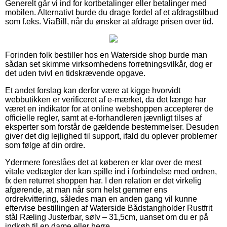
Generelt går vi ind for kortbetalinger eller betalinger med
mobilen. Alternativt burde du drage fordel af et afdragstilbud
som f.eks. ViaBill, når du ønsker at afdrage prisen over tid.
Forinden folk bestiller hos en Waterside shop burde man
sådan set skimme virksomhedens forretningsvilkår, dog er
det uden tvivl en tidskrævende opgave.
Et andet forslag kan derfor være at kigge hvorvidt
webbutikken er verificeret af e-mærket, da det længe har
været en indikator for at online webshoppen accepterer de
officielle regler, samt at e-forhandleren jævnligt tilses af
eksperter som forstår de gældende bestemmelser. Desuden
giver det dig lejlighed til support, ifald du oplever problemer
som følge af din ordre.
Ydermere foreslåes det at køberen er klar over de mest
vitale vedtægter der kan spille ind i forbindelse med ordren,
fx den returret shoppen har. I den relation er det virkelig
afgørende, at man når som helst gemmer ens
ordrekvittering, således man en anden gang vil kunne
eftervise bestillingen af Waterside Bådstangholder Rustfrit
stål Ræling Justerbar, sølv – 31,5cm, uanset om du er på
indkøb til en dame eller herre.