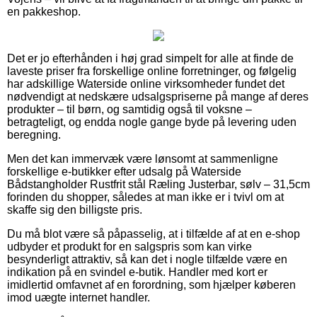
en pakkeshop.
Det er jo efterhånden i høj grad simpelt for alle at finde de
laveste priser fra forskellige online forretninger, og følgelig
har adskillige Waterside online virksomheder fundet det
nødvendigt at nedskære udsalgspriserne på mange af deres
produkter – til børn, og samtidig også til voksne –
betragteligt, og endda nogle gange byde på levering uden
beregning.
Men det kan immervæk være lønsomt at sammenligne
forskellige e-butikker efter udsalg på Waterside
Bådstangholder Rustfrit stål Ræling Justerbar, sølv – 31,5cm
forinden du shopper, således at man ikke er i tvivl om at
skaffe sig den billigste pris.
Du må blot være så påpasselig, at i tilfælde af at en e-shop
udbyder et produkt for en salgspris som kan virke
besynderligt attraktiv, så kan det i nogle tilfælde være en
indikation på en svindel e-butik. Handler med kort er
imidlertid omfavnet af en forordning, som hjælper køberen
imod uægte internet handler.