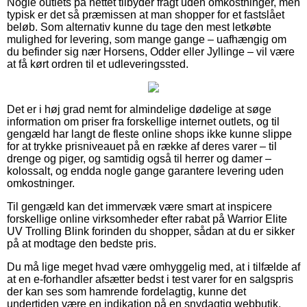
Nogle outlets på nettet tilbyder fragt uden omkostninger, men
typisk er det så præmissen at man shopper for et fastslået
beløb. Som alternativ kunne du tage den mest letkøbte
mulighed for levering, som mange gange – uafhængig om
du befinder sig nær Horsens, Odder eller Jyllinge – vil være
at få kørt ordren til et udleveringssted.
Det er i høj grad nemt for almindelige dødelige at søge
information om priser fra forskellige internet outlets, og til
gengæld har langt de fleste online shops ikke kunne slippe
for at trykke prisniveauet på en række af deres varer – til
drenge og piger, og samtidig også til herrer og damer –
kolossalt, og endda nogle gange garantere levering uden
omkostninger.
Til gengæld kan det immervæk være smart at inspicere
forskellige online virksomheder efter rabat på Warrior Elite
UV Trolling Blink forinden du shopper, sådan at du er sikker
på at modtage den bedste pris.
Du må lige meget hvad være omhyggelig med, at i tilfælde af
at en e-forhandler afsætter bedst i test varer for en salgspris
der kan ses som hamrende fordelagtig, kunne det
undertiden være en indikation på en snydagtig webbutik.