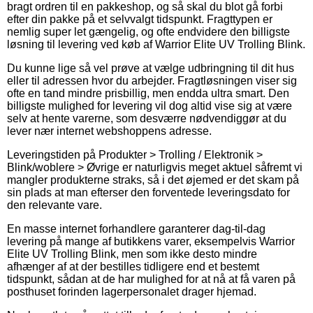
bragt ordren til en pakkeshop, og så skal du blot gå forbi
efter din pakke på et selvvalgt tidspunkt. Fragttypen er
nemlig super let gængelig, og ofte endvidere den billigste
løsning til levering ved køb af Warrior Elite UV Trolling Blink.
Du kunne lige så vel prøve at vælge udbringning til dit hus
eller til adressen hvor du arbejder. Fragtløsningen viser sig
ofte en tand mindre prisbillig, men endda ultra smart. Den
billigste mulighed for levering vil dog altid vise sig at være
selv at hente varerne, som desværre nødvendiggør at du
lever nær internet webshoppens adresse.
Leveringstiden på Produkter > Trolling / Elektronik >
Blink/woblere > Øvrige er naturligvis meget aktuel såfremt vi
mangler produkterne straks, så i det øjemed er det skam på
sin plads at man efterser den forventede leveringsdato for
den relevante vare.
En masse internet forhandlere garanterer dag-til-dag
levering på mange af butikkens varer, eksempelvis Warrior
Elite UV Trolling Blink, men som ikke desto mindre
afhænger af at der bestilles tidligere end et bestemt
tidspunkt, sådan at de har mulighed for at nå at få varen på
posthuset forinden lagerpersonalet drager hjemad.