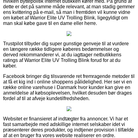
hvilken byttepolitik internet butikken kører med. På grund af
dette er det på samme måde relevant, at man stadig gemmer
ens kvittering på e-mail, så man i fremtiden vil kunne vidne
om købet af Warrior Elite UV Trolling Blink, ligegyldigt om
man skal købe gave til en dame eller herre.
Trustpilot tilbyder dig super gunstige genveje til at vurdere
en længere række tidligere køberes bedømmelser og
derved rekommanderer vi, at du iagttager netbutikkens
ratings af Warrior Elite UV Trolling Blink forud for at du
køber.
Facebook bringer dig tilsvarende ret fremragende metoder til
at få et kig ind i online shoppens pålidelighed. Her ser vi en
række online varehuse i Danmark hvor kunder kan give en
anmeldelse af købsoplevelsen, hvilket desuden bør drages
fordel af til at afveje kundetilfredsheden.
Websitet er finansieret af indtægter fra annoncer. Vi har et
fast samarbejde med adskillige internet selskaber idet vi
præsenterer deres produkter, og indtjener provision i tilfælde
af at en bruger fra vores website realiserer en ordre.