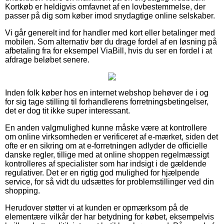
Kortkøb er heldigvis omfavnet af en lovbestemmelse, der
passer på dig som køber imod snydagtige online selskaber.
Vi går generelt ind for handler med kort eller betalinger med
mobilen. Som alternativ bør du drage fordel af en løsning på
afbetaling fra for eksempel ViaBill, hvis du ser en fordel i at
afdrage beløbet senere.
Inden folk køber hos en internet webshop behøver de i og
for sig tage stilling til forhandlerens forretningsbetingelser,
det er dog tit ikke super interessant.
En anden valgmulighed kunne måske være at kontrollere
om online virksomheden er verificeret af e-mærket, siden det
ofte er en sikring om at e-forretningen adlyder de officielle
danske regler, tillige med at online shoppen regelmæssigt
kontrolleres af specialister som har indsigt i de gældende
regulativer. Det er en rigtig god mulighed for hjælpende
service, for så vidt du udsættes for problemstillinger ved din
shopping.
Herudover støtter vi at kunden er opmærksom på de
elementære vilkår der har betydning for købet, eksempelvis