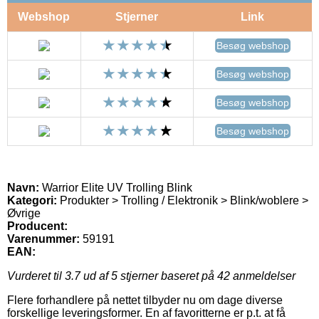
Webshop
Stjerner
Link
Besøg webshop
Besøg webshop
Besøg webshop
Besøg webshop
Navn:
Warrior Elite UV Trolling Blink
Kategori:
Produkter > Trolling / Elektronik > Blink/woblere >
Øvrige
Producent:
Varenummer:
59191
EAN:
Vurderet til
3.7
ud af 5 stjerner baseret på
42
anmeldelser
Flere forhandlere på nettet tilbyder nu om dage diverse
forskellige leveringsformer. En af favoritterne er p.t. at få