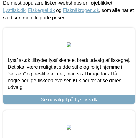
De mest populære fiskeri-webshops er i øjeblikket
Lystfisk.dk
,
Fiskegrej.dk
og
Fiskpåkrogen.dk
, som alle har et
stort sortiment til gode priser.
Lystfisk.dk tilbyder lystfiskere et bredt udvalg af fiskegrej.
Det skal være muligt at sidde stille og roligt hjemme i
”sofaen” og bestille alt det, man skal bruge for at få
nogle herlige fiskeoplevelser. Klik her for at se deres
udvalg.
Se udvalget på Lystfisk.dk