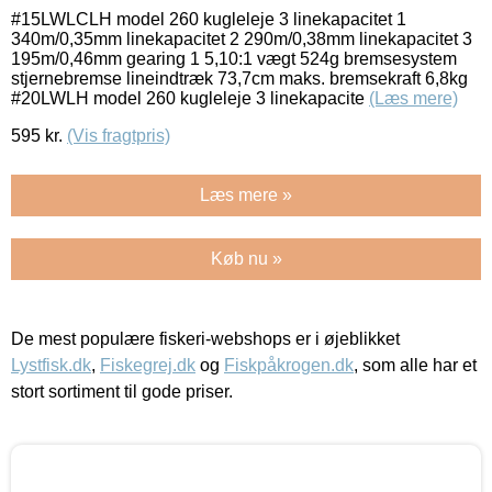
#15LWLCLH model 260 kugleleje 3 linekapacitet 1
340m/0,35mm linekapacitet 2 290m/0,38mm linekapacitet 3
195m/0,46mm gearing 1 5,10:1 vægt 524g bremsesystem
stjernebremse lineindtræk 73,7cm maks. bremsekraft 6,8kg
#20LWLH model 260 kugleleje 3 linekapacite
(Læs mere)
595
kr.
(Vis fragtpris)
Læs mere »
Køb nu »
De mest populære fiskeri-webshops er i øjeblikket
Lystfisk.dk
,
Fiskegrej.dk
og
Fiskpåkrogen.dk
, som alle har et
stort sortiment til gode priser.