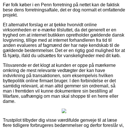
Før folk køber i en Penn forretning på nettet kan de faktisk
bese dens forretningsaftale, det er dog normalt et omfattende
projekt.
Et alternativt forslag er at tjekke hvorvidt online
virksomheden er e-mærke tilsluttet, da det generelt er en
tryghed om at internet butikken opretholder gældende dansk
lovgivning, tillige med at internet forhandleren fra tid til
anden evalueres af fagmænd der har nøje kendskab til de
gældende bestemmelser. Det er en rigtig god mulighed for at
få hjælp, ifald du udsættes for vanskeligheder med dit køb.
Tilsvarende er det klogt at kunden er oppe på mærkerne
omkring de mest relevante vedtægter der kan have
indvirkning på transaktionen, som eksempelvis hvilken
byttepolitik online firmaet bruger. I den forbindelse er det
samtidig relevant, at man altid gemmer sin ordremail, så
man i fremtiden vil kunne dokumentere sin bestilling af
Warfare, uafhængig om man skal shoppe til en herre eller
dame.
Trustpilot tilbyder dig visse værdifulde genveje til at læse
flere tidligere forbrugeres bedømmelser og derfor foreslår vi,