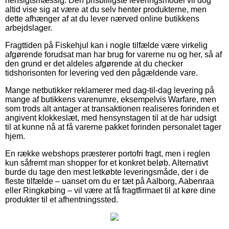
hensigtsmæssig. Den prisbilligste leveringsmodel vil dog
altid vise sig at være at du selv henter produkterne, men
dette afhænger af at du lever nærved online butikkens
arbejdslager.
Fragttiden på Fiskehjul kan i nogle tilfælde være virkelig
afgørende forudsat man har brug for varerne nu og her, så af
den grund er det aldeles afgørende at du checker
tidshorisonten for levering ved den pågældende vare.
Mange netbutikker reklamerer med dag-til-dag levering på
mange af butikkens varenumre, eksempelvis Warfare, men
som trods alt antager at transaktionen realiseres forinden et
angivent klokkeslæt, med hensynstagen til at de har udsigt
til at kunne nå at få varerne pakket forinden personalet tager
hjem.
En række webshops præsterer portofri fragt, men i reglen
kun såfremt man shopper for et konkret beløb. Alternativt
burde du tage den mest letkøbte leveringsmåde, der i de
fleste tilfælde – uanset om du er tæt på Aalborg, Aabenraa
eller Ringkøbing – vil være at få fragtfirmaet til at køre dine
produkter til et afhentningssted.