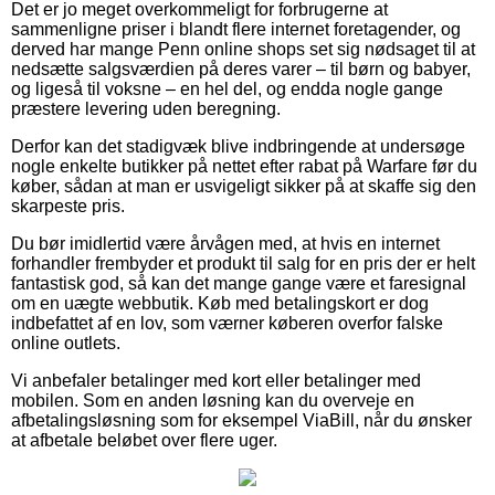
Det er jo meget overkommeligt for forbrugerne at
sammenligne priser i blandt flere internet foretagender, og
derved har mange Penn online shops set sig nødsaget til at
nedsætte salgsværdien på deres varer – til børn og babyer,
og ligeså til voksne – en hel del, og endda nogle gange
præstere levering uden beregning.
Derfor kan det stadigvæk blive indbringende at undersøge
nogle enkelte butikker på nettet efter rabat på Warfare før du
køber, sådan at man er usvigeligt sikker på at skaffe sig den
skarpeste pris.
Du bør imidlertid være årvågen med, at hvis en internet
forhandler frembyder et produkt til salg for en pris der er helt
fantastisk god, så kan det mange gange være et faresignal
om en uægte webbutik. Køb med betalingskort er dog
indbefattet af en lov, som værner køberen overfor falske
online outlets.
Vi anbefaler betalinger med kort eller betalinger med
mobilen. Som en anden løsning kan du overveje en
afbetalingsløsning som for eksempel ViaBill, når du ønsker
at afbetale beløbet over flere uger.