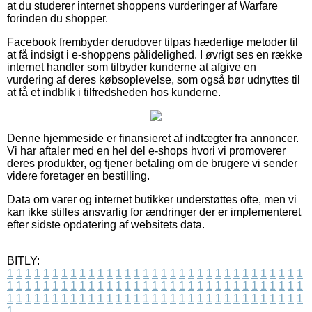
at du studerer internet shoppens vurderinger af Warfare
forinden du shopper.
Facebook frembyder derudover tilpas hæderlige metoder til
at få indsigt i e-shoppens pålidelighed. I øvrigt ses en række
internet handler som tilbyder kunderne at afgive en
vurdering af deres købsoplevelse, som også bør udnyttes til
at få et indblik i tilfredsheden hos kunderne.
Denne hjemmeside er finansieret af indtægter fra annoncer.
Vi har aftaler med en hel del e-shops hvori vi promoverer
deres produkter, og tjener betaling om de brugere vi sender
videre foretager en bestilling.
Data om varer og internet butikker understøttes ofte, men vi
kan ikke stilles ansvarlig for ændringer der er implementeret
efter sidste opdatering af websitets data.
BITLY:
1
1
1
1
1
1
1
1
1
1
1
1
1
1
1
1
1
1
1
1
1
1
1
1
1
1
1
1
1
1
1
1
1
1
1
1
1
1
1
1
1
1
1
1
1
1
1
1
1
1
1
1
1
1
1
1
1
1
1
1
1
1
1
1
1
1
1
1
1
1
1
1
1
1
1
1
1
1
1
1
1
1
1
1
1
1
1
1
1
1
1
1
1
1
1
1
1
1
1
1