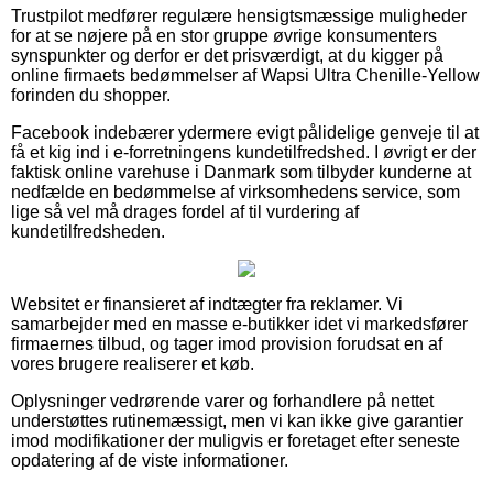
Trustpilot medfører regulære hensigtsmæssige muligheder
for at se nøjere på en stor gruppe øvrige konsumenters
synspunkter og derfor er det prisværdigt, at du kigger på
online firmaets bedømmelser af Wapsi Ultra Chenille-Yellow
forinden du shopper.
Facebook indebærer ydermere evigt pålidelige genveje til at
få et kig ind i e-forretningens kundetilfredshed. I øvrigt er der
faktisk online varehuse i Danmark som tilbyder kunderne at
nedfælde en bedømmelse af virksomhedens service, som
lige så vel må drages fordel af til vurdering af
kundetilfredsheden.
Websitet er finansieret af indtægter fra reklamer. Vi
samarbejder med en masse e-butikker idet vi markedsfører
firmaernes tilbud, og tager imod provision forudsat en af
vores brugere realiserer et køb.
Oplysninger vedrørende varer og forhandlere på nettet
understøttes rutinemæssigt, men vi kan ikke give garantier
imod modifikationer der muligvis er foretaget efter seneste
opdatering af de viste informationer.