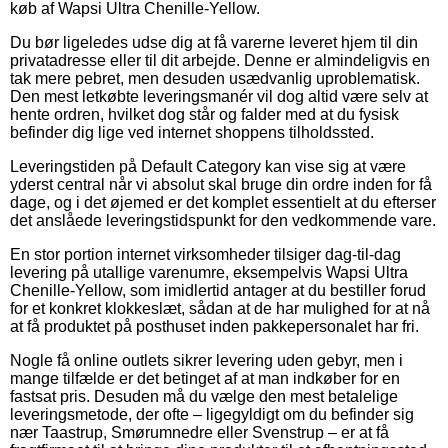
køb af Wapsi Ultra Chenille-Yellow.
Du bør ligeledes udse dig at få varerne leveret hjem til din
privatadresse eller til dit arbejde. Denne er almindeligvis en
tak mere pebret, men desuden usædvanlig uproblematisk.
Den mest letkøbte leveringsmanér vil dog altid være selv at
hente ordren, hvilket dog står og falder med at du fysisk
befinder dig lige ved internet shoppens tilholdssted.
Leveringstiden på Default Category kan vise sig at være
yderst central når vi absolut skal bruge din ordre inden for få
dage, og i det øjemed er det komplet essentielt at du efterser
det anslåede leveringstidspunkt for den vedkommende vare.
En stor portion internet virksomheder tilsiger dag-til-dag
levering på utallige varenumre, eksempelvis Wapsi Ultra
Chenille-Yellow, som imidlertid antager at du bestiller forud
for et konkret klokkeslæt, sådan at de har mulighed for at nå
at få produktet på posthuset inden pakkepersonalet har fri.
Nogle få online outlets sikrer levering uden gebyr, men i
mange tilfælde er det betinget af at man indkøber for en
fastsat pris. Desuden må du vælge den mest betalelige
leveringsmetode, der ofte – ligegyldigt om du befinder sig
nær Taastrup, Smørumnedre eller Svenstrup – er at få