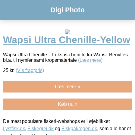
Digi Photo
Wapsi Ultra Chenille-Yellow
Wapsi Ultra Chenille – Luksus chenille fra Wapsi. Benyttes
bl.a. til nymfer samt kropsmateriale
(Læs mere)
25
kr.
(Vis fragtpris)
Læs mere »
Køb nu »
De mest populære fiskeri-webshops er i øjeblikket
Lystfisk.dk
,
Fiskegrej.dk
og
Fiskpåkrogen.dk
, som alle har et