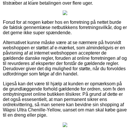
tilstræber at klare betalingen over flere uger.
Forud for at nogen køber hos en forretning på nettet burde
de faktisk gennemlæse netbutikkens forretningsvilkår, dog er
det gerne ikke super spændende.
Alternativet kunne måske være at se nærmere på hvorvidt
webshoppen er støttet af e-mærket, som almindeligvis er en
påvisning af at internet webshoppen accepterer de
gældende danske regler, foruden at online forretningen af og
til revurderes af eksperter der forstår de gældende regler.
Derudover giver det dig mulighed for støtte, når du forvoldes
udfordringer som følge af din handel.
Ligeså kan det være til hjælp at kunden er opmærksom på
de grundlæggende forhold gældende for ordren, som fx den
ombytningsret online butikken tilsikrer. På grund af dette er
det også essesentielt, at man permanent sikrer ens
ordrekvittering, så man senere kan bevidne sin shopping af
Wapsi Ultra Chenille-Yellow, uanset om man skal købe gave
til en dreng eller pige.