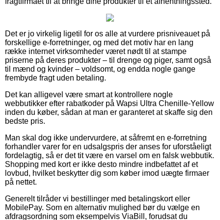
fragtfirmaet til at bringe dine produkter til et afhentningssted.
Det er jo virkelig ligetil for os alle at vurdere prisniveauet på
forskellige e-forretninger, og med det motiv har en lang
række internet virksomheder været nødt til at stampe
priserne på deres produkter – til drenge og piger, samt også
til mænd og kvinder – voldsomt, og endda nogle gange
frembyde fragt uden betaling.
Det kan alligevel være smart at kontrollere nogle
webbutikker efter rabatkoder på Wapsi Ultra Chenille-Yellow
inden du køber, sådan at man er garanteret at skaffe sig den
bedste pris.
Man skal dog ikke undervurdere, at såfremt en e-forretning
forhandler varer for en udsalgspris der anses for uforståeligt
fordelagtig, så er det tit være en varsel om en falsk webbutik.
Shopping med kort er ikke desto mindre indbefattet af et
lovbud, hvilket beskytter dig som køber imod uægte firmaer
på nettet.
Generelt tilråder vi bestillinger med betalingskort eller
MobilePay. Som en alternativ mulighed bør du vælge en
afdragsordning som eksempelvis ViaBill, forudsat du