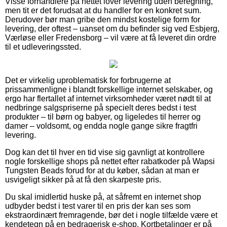
Visse forhandlere på nettet lover levering uden beregning,
men tit er det forudsat at du handler for en konkret sum.
Derudover bør man gribe den mindst kostelige form for
levering, der oftest – uanset om du befinder sig ved Esbjerg,
Værløse eller Fredensborg – vil være at få leveret din ordre
til et udleveringssted.
Det er virkelig uproblematisk for forbrugerne at
prissammenligne i blandt forskellige internet selskaber, og
ergo har flertallet af internet virksomheder været nødt til at
nedbringe salgspriserne på specielt deres bedst i test
produkter – til børn og babyer, og ligeledes til herrer og
damer – voldsomt, og endda nogle gange sikre fragtfri
levering.
Dog kan det til hver en tid vise sig gavnligt at kontrollere
nogle forskellige shops på nettet efter rabatkoder på Wapsi
Tungsten Beads forud for at du køber, sådan at man er
usvigeligt sikker på at få den skarpeste pris.
Du skal imidlertid huske på, at såfremt en internet shop
udbyder bedst i test varer til en pris der kan ses som
ekstraordinært fremragende, bør det i nogle tilfælde være et
kendetegn på en bedragerisk e-shop. Kortbetalinger er på