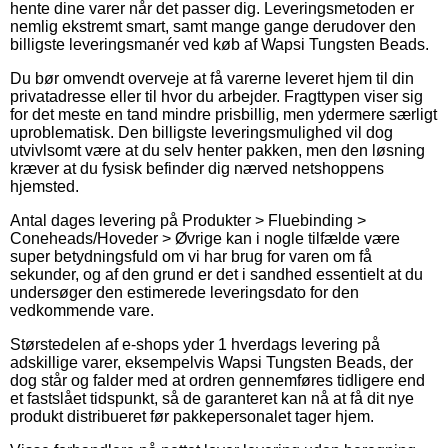
hente dine varer når det passer dig. Leveringsmetoden er
nemlig ekstremt smart, samt mange gange derudover den
billigste leveringsmanér ved køb af Wapsi Tungsten Beads.
Du bør omvendt overveje at få varerne leveret hjem til din
privatadresse eller til hvor du arbejder. Fragttypen viser sig
for det meste en tand mindre prisbillig, men ydermere særligt
uproblematisk. Den billigste leveringsmulighed vil dog
utvivlsomt være at du selv henter pakken, men den løsning
kræver at du fysisk befinder dig nærved netshoppens
hjemsted.
Antal dages levering på Produkter > Fluebinding >
Coneheads/Hoveder > Øvrige kan i nogle tilfælde være
super betydningsfuld om vi har brug for varen om få
sekunder, og af den grund er det i sandhed essentielt at du
undersøger den estimerede leveringsdato for den
vedkommende vare.
Størstedelen af e-shops yder 1 hverdags levering på
adskillige varer, eksempelvis Wapsi Tungsten Beads, der
dog står og falder med at ordren gennemføres tidligere end
et fastslået tidspunkt, så de garanteret kan nå at få dit nye
produkt distribueret før pakkepersonalet tager hjem.