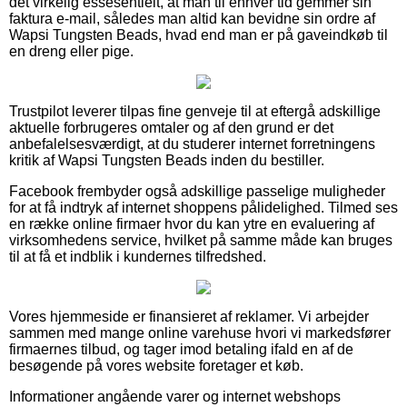
det virkelig essesentielt, at man til enhver tid gemmer sin
faktura e-mail, således man altid kan bevidne sin ordre af
Wapsi Tungsten Beads, hvad end man er på gaveindkøb til
en dreng eller pige.
Trustpilot leverer tilpas fine genveje til at eftergå adskillige
aktuelle forbrugeres omtaler og af den grund er det
anbefalelsesværdigt, at du studerer internet forretningens
kritik af Wapsi Tungsten Beads inden du bestiller.
Facebook frembyder også adskillige passelige muligheder
for at få indtryk af internet shoppens pålidelighed. Tilmed ses
en række online firmaer hvor du kan ytre en evaluering af
virksomhedens service, hvilket på samme måde kan bruges
til at få et indblik i kundernes tilfredshed.
Vores hjemmeside er finansieret af reklamer. Vi arbejder
sammen med mange online varehuse hvori vi markedsfører
firmaernes tilbud, og tager imod betaling ifald en af de
besøgende på vores website foretager et køb.
Informationer angående varer og internet webshops