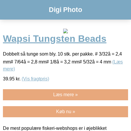
Digi Photo
Wapsi Tungsten Beads
Dobbelt så tunge som bly. 10 stk. per pakke. # 3/32â = 2,4
mm# 7/64â = 2,8 mm# 1/8â = 3,2 mm# 5/32â = 4 mm
(Læs
mere)
39.95
kr.
(Vis fragtpris)
Læs mere »
Køb nu »
De mest populære fiskeri-webshops er i øjeblikket