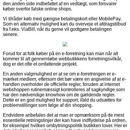
den anden side indbefattet af en vedtægt, som forsvarer
køber overfor falske online shops.
Vi tilråder køb med gængse betalingskort eller MobilePay.
Som en alternativ mulighed kan du overveje et afdragstilbud
fra f.eks. ViaBill, når du gerne vil godtgøre betalingen
senere.
Forud for at folk køber på en e-forretning kan man når alt
kommer til alt gennemløbe webbutikkens forretningsvilkår,
dog er det ofte et omfattende projekt.
En anden valgmulighed er at se om e-forretningen er e-
mærket medlem, eftersom det bør være en angivelse af at e-
handlen overholder de officielle regler, foruden at internet
webshoppen rutinemæssigt kontrolleres af sagkyndige som
har den nødvendige knowhow om de gældende regler.
Dette er en god mulighed for support, ifald du udsættes for
problemstillinger som følge af din shopping.
Endvidere anbefales det at man er opmærksom på de mest
essentielle retningslinjer der kan have indflydelse på ordren,
for eksempel hvilken ombytningspolitik butikken lover. Her er