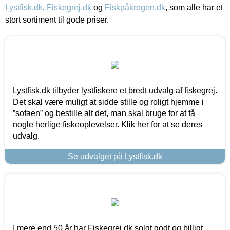
Lystfisk.dk
,
Fiskegrej.dk
og
Fiskpåkrogen.dk
, som alle har et
stort sortiment til gode priser.
Lystfisk.dk tilbyder lystfiskere et bredt udvalg af fiskegrej.
Det skal være muligt at sidde stille og roligt hjemme i
”sofaen” og bestille alt det, man skal bruge for at få
nogle herlige fiskeoplevelser. Klik her for at se deres
udvalg.
Se udvalget på Lystfisk.dk
I mere end 50 år har Fiskegrej.dk solgt godt og billigt