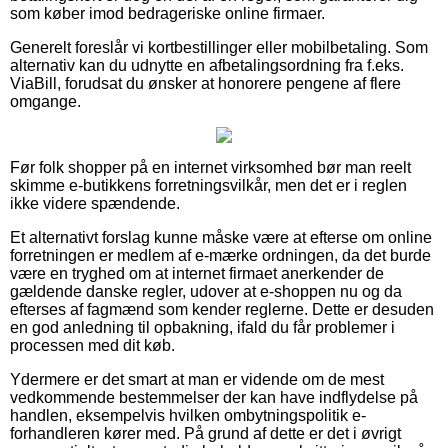
som køber imod bedrageriske online firmaer.
Generelt foreslår vi kortbestillinger eller mobilbetaling. Som
alternativ kan du udnytte en afbetalingsordning fra f.eks.
ViaBill, forudsat du ønsker at honorere pengene af flere
omgange.
Før folk shopper på en internet virksomhed bør man reelt
skimme e-butikkens forretningsvilkår, men det er i reglen
ikke videre spændende.
Et alternativt forslag kunne måske være at efterse om online
forretningen er medlem af e-mærke ordningen, da det burde
være en tryghed om at internet firmaet anerkender de
gældende danske regler, udover at e-shoppen nu og da
efterses af fagmænd som kender reglerne. Dette er desuden
en god anledning til opbakning, ifald du får problemer i
processen med dit køb.
Ydermere er det smart at man er vidende om de mest
vedkommende bestemmelser der kan have indflydelse på
handlen, eksempelvis hvilken ombytningspolitik e-
forhandleren kører med. På grund af dette er det i øvrigt