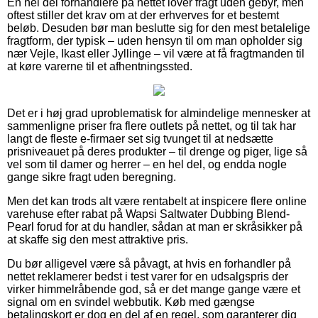
En hel del forhandlere på nettet lover fragt uden gebyr, men
oftest stiller det krav om at der erhverves for et bestemt
beløb. Desuden bør man beslutte sig for den mest betalelige
fragtform, der typisk – uden hensyn til om man opholder sig
nær Vejle, Ikast eller Jyllinge – vil være at få fragtmanden til
at køre varerne til et afhentningssted.
Det er i høj grad uproblematisk for almindelige mennesker at
sammenligne priser fra flere outlets på nettet, og til tak har
langt de fleste e-firmaer set sig tvunget til at nedsætte
prisniveauet på deres produkter – til drenge og piger, lige så
vel som til damer og herrer – en hel del, og endda nogle
gange sikre fragt uden beregning.
Men det kan trods alt være rentabelt at inspicere flere online
varehuse efter rabat på Wapsi Saltwater Dubbing Blend-
Pearl forud for at du handler, sådan at man er skråsikker på
at skaffe sig den mest attraktive pris.
Du bør alligevel være så påvagt, at hvis en forhandler på
nettet reklamerer bedst i test varer for en udsalgspris der
virker himmelråbende god, så er det mange gange være et
signal om en svindel webbutik. Køb med gængse
betalingskort er dog en del af en regel, som garanterer dig