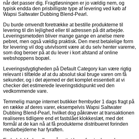
når det passer dig. Fragtløsningen er jo vældig nem, og
typisk endda den prisbilligste type af levering ved køb af
Wapsi Saltwater Dubbing Blend-Pearl.
Du burde omvendt foretrække at bestille produkterne til
levering til din lejlighed eller til adressen på dit arbejde.
Leveringsmetoden bliver mange gange en anelse mere
pebret, men også vældig praktisk. Den mest betalelige form
for levering vil dog utvivlsomt være at du selv henter varerne,
som dog beroer på at du lever i kort afstand af online
webshoppens bopæl.
Leveringsdygtigheden på Default Category kan være rigtig
relevant i tilfælde af at du absolut skal bruge varen om få
sekunder, og i det øjemed er det komplet essentielt at vi
checker det estimerede leveringstidspunkt ved den
vedkommende vare.
Temmelig mange internet butikker frembyder 1 dags fragt på
en række af deres varer, eksempelvis Wapsi Saltwater
Dubbing Blend-Pearl, hvilket dog påkræver at transaktionen
realiseres tidligere end et fastslået klokkeslæt, med det
formål at de kan nå at få produkterne distribueret forinden
medarbejderne har fyraften.