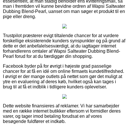
essesentielt, at man stadig beholder ens kvitteringsmail, så
man i fremtiden vil kunne bevidne ordren af Wapsi Saltwater
Dubbing Blend-Pearl, uanset om man søger et produkt til en
pige eller dreng.
Trustpilot præsterer evigt tiltalende chancer for at vurdere
forskellige eksisterende kunders synspunkter og på grund af
dette er det anbefalelsesværdigt, at du iagttager internet
forhandlerens omtaler af Wapsi Saltwater Dubbing Blend-
Pearl forud for at du færdiggør din shopping.
Facebook byder på for øvrigt i højeste grad passelige
chancer for at få en idé om online firmaets kundetilfredshed.
I øvrigt er der mange outlets på nettet som gør det muligt at
ytre en evaluering af deres køb, hvilket også kan tages i
brug til at få et indblik i tidligere kunders oplevelser.
Dette website finansieres af reklamer. Vi har samarbejder
med en række internet butikker eftersom vi formidler deres
varer, og tager imod betaling forudsat en af vores
besøgende fuldfører et indkøb.