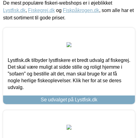
De mest populære fiskeri-webshops er i øjeblikket
Lystfisk.dk
,
Fiskegrej.dk
og
Fiskpåkrogen.dk
, som alle har et
stort sortiment til gode priser.
Lystfisk.dk tilbyder lystfiskere et bredt udvalg af fiskegrej.
Det skal være muligt at sidde stille og roligt hjemme i
”sofaen” og bestille alt det, man skal bruge for at få
nogle herlige fiskeoplevelser. Klik her for at se deres
udvalg.
Se udvalget på Lystfisk.dk