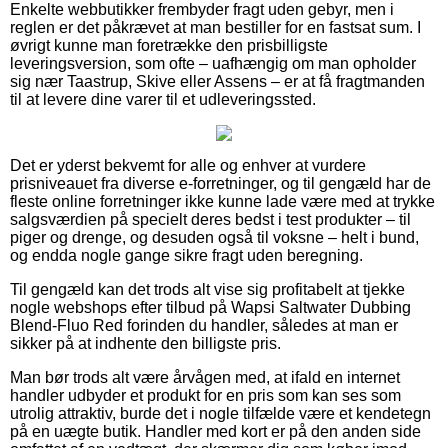
Enkelte webbutikker frembyder fragt uden gebyr, men i
reglen er det påkrævet at man bestiller for en fastsat sum. I
øvrigt kunne man foretrække den prisbilligste
leveringsversion, som ofte – uafhængig om man opholder
sig nær Taastrup, Skive eller Assens – er at få fragtmanden
til at levere dine varer til et udleveringssted.
Det er yderst bekvemt for alle og enhver at vurdere
prisniveauet fra diverse e-forretninger, og til gengæld har de
fleste online forretninger ikke kunne lade være med at trykke
salgsværdien på specielt deres bedst i test produkter – til
piger og drenge, og desuden også til voksne – helt i bund,
og endda nogle gange sikre fragt uden beregning.
Til gengæld kan det trods alt vise sig profitabelt at tjekke
nogle webshops efter tilbud på Wapsi Saltwater Dubbing
Blend-Fluo Red forinden du handler, således at man er
sikker på at indhente den billigste pris.
Man bør trods alt være årvågen med, at ifald en internet
handler udbyder et produkt for en pris som kan ses som
utrolig attraktiv, burde det i nogle tilfælde være et kendetegn
på en uægte butik. Handler med kort er på den anden side