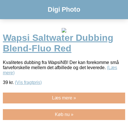
Digi Photo
Wapsi Saltwater Dubbing
Blend-Fluo Red
Kvalitetes dubbing fra WapsiNB! Der kan forekomme små
farveforskelle mellem det afbillede og det leverede.
(Læs
mere)
39
kr.
(Vis fragtpris)
Læs mere »
Køb nu »