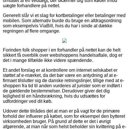
omfattet af en vedtægt, der skærmer dig som køber imod
uægte forhandlere på nettet.
Generelt slår vi et slag for kortbetalinger eller betalinger med
mobilen. Som alternativ burde du bruge en afdragsordning
som eksempelvis ViaBill, hvis du har i sinde at dække
regningen af flere omgange.
Forinden folk shopper i en forhandler på nettet kan de helt
sikkert få overblik over webshoppens handelsaftale, dog er
det i mange tilfælde ikke videre spændende.
Et andet forslag er at kontrollere om internet selskabet er
støttet af e-mærket, da det bør være en antydning af at e-
firmaet tilslutter sig de danske retningslinjer, tillige med at e-
shoppen fra tid til anden vurderes af jurister som er indført i
de gældende bestemmelser. Derudover giver det dig
lejlighed til en håndsrækning, hvis du udsættes for
udfordringer ved dit køb.
Udover dette tilrådes det at man er på vagt for de primære
forhold der influerer på købet, som for eksempel den bytteret
virksomheden bruger. På grund af dette er det i øvrigt
afgørende, at man når som helst beholder sin kvittering på e-