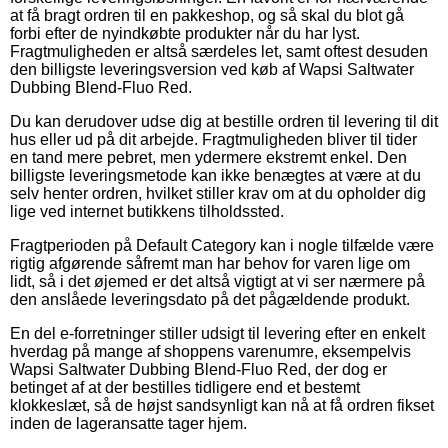
at få bragt ordren til en pakkeshop, og så skal du blot gå
forbi efter de nyindkøbte produkter når du har lyst.
Fragtmuligheden er altså særdeles let, samt oftest desuden
den billigste leveringsversion ved køb af Wapsi Saltwater
Dubbing Blend-Fluo Red.
Du kan derudover udse dig at bestille ordren til levering til dit
hus eller ud på dit arbejde. Fragtmuligheden bliver til tider
en tand mere pebret, men ydermere ekstremt enkel. Den
billigste leveringsmetode kan ikke benægtes at være at du
selv henter ordren, hvilket stiller krav om at du opholder dig
lige ved internet butikkens tilholdssted.
Fragtperioden på Default Category kan i nogle tilfælde være
rigtig afgørende såfremt man har behov for varen lige om
lidt, så i det øjemed er det altså vigtigt at vi ser nærmere på
den anslåede leveringsdato på det pågældende produkt.
En del e-forretninger stiller udsigt til levering efter en enkelt
hverdag på mange af shoppens varenumre, eksempelvis
Wapsi Saltwater Dubbing Blend-Fluo Red, der dog er
betinget af at der bestilles tidligere end et bestemt
klokkeslæt, så de højst sandsynligt kan nå at få ordren fikset
inden de lageransatte tager hjem.