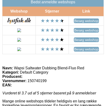
Bedst anmeldte webshops
Webshop
Stjerner
Link
Besøg webshop
Besøg webshop
Besøg webshop
Besøg webshop
Navn:
Wapsi Saltwater Dubbing Blend-Fluo Red
Kategori:
Default Category
Producent:
Varenummer:
150740199
EAN:
Vurderet til
3.7
ud af 5 stjerner baseret på
9
anmeldelser
Mange online webshops tildeler heldigvis en lang række
forskellige leveringsløsninger. En favorit er for nærværende