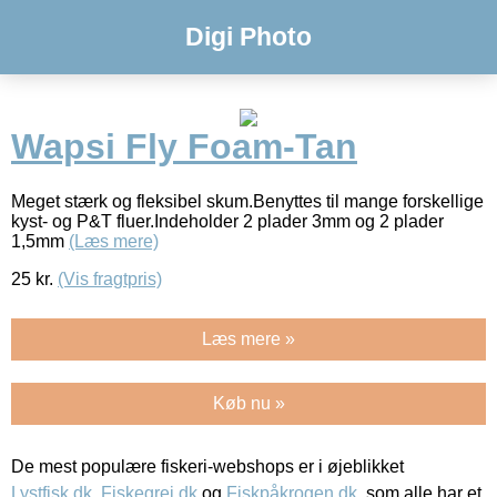
Digi Photo
Wapsi Fly Foam-Tan
Meget stærk og fleksibel skum.Benyttes til mange forskellige
kyst- og P&T fluer.Indeholder 2 plader 3mm og 2 plader
1,5mm
(Læs mere)
25
kr.
(Vis fragtpris)
Læs mere »
Køb nu »
De mest populære fiskeri-webshops er i øjeblikket
Lystfisk.dk
,
Fiskegrej.dk
og
Fiskpåkrogen.dk
, som alle har et