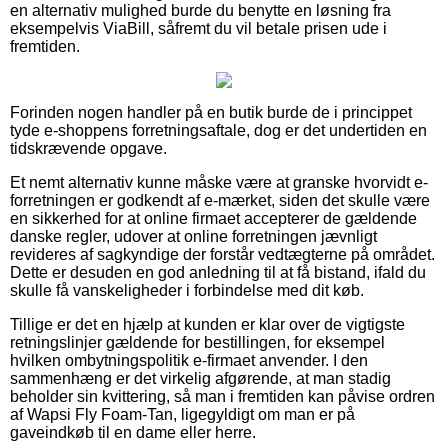
en alternativ mulighed burde du benytte en løsning fra
eksempelvis ViaBill, såfremt du vil betale prisen ude i
fremtiden.
Forinden nogen handler på en butik burde de i princippet
tyde e-shoppens forretningsaftale, dog er det undertiden en
tidskrævende opgave.
Et nemt alternativ kunne måske være at granske hvorvidt e-
forretningen er godkendt af e-mærket, siden det skulle være
en sikkerhed for at online firmaet accepterer de gældende
danske regler, udover at online forretningen jævnligt
revideres af sagkyndige der forstår vedtægterne på området.
Dette er desuden en god anledning til at få bistand, ifald du
skulle få vanskeligheder i forbindelse med dit køb.
Tillige er det en hjælp at kunden er klar over de vigtigste
retningslinjer gældende for bestillingen, for eksempel
hvilken ombytningspolitik e-firmaet anvender. I den
sammenhæng er det virkelig afgørende, at man stadig
beholder sin kvittering, så man i fremtiden kan påvise ordren
af Wapsi Fly Foam-Tan, ligegyldigt om man er på
gaveindkøb til en dame eller herre.