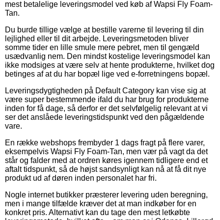
mest betalelige leveringsmodel ved køb af Wapsi Fly Foam-
Tan.
Du burde tillige vælge at bestille varerne til levering til din
lejlighed eller til dit arbejde. Leveringsmetoden bliver
somme tider en lille smule mere pebret, men til gengæld
usædvanlig nem. Den mindst kostelige leveringsmodel kan
ikke modsiges at være selv at hente produkterne, hvilket dog
betinges af at du har bopæl lige ved e-forretningens bopæl.
Leveringsdygtigheden på Default Category kan vise sig at
være super bestemmende ifald du har brug for produkterne
inden for få dage, så derfor er det selvfølgelig relevant at vi
ser det anslåede leveringstidspunkt ved den pågældende
vare.
En række webshops frembyder 1 dags fragt på flere varer,
eksempelvis Wapsi Fly Foam-Tan, men vær på vagt da det
står og falder med at ordren køres igennem tidligere end et
aftalt tidspunkt, så de højst sandsynligt kan nå at få dit nye
produkt ud af døren inden personalet har fri.
Nogle internet butikker præsterer levering uden beregning,
men i mange tilfælde kræver det at man indkøber for en
konkret pris. Alternativt kan du tage den mest letkøbte