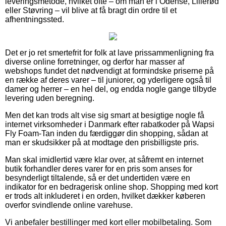
leveringsmetode, hvilket ofte – om man er i Odense, Lillerød
eller Støvring – vil blive at få bragt din ordre til et
afhentningssted.
Det er jo ret smertefrit for folk at lave prissammenligning fra
diverse online forretninger, og derfor har masser af
webshops fundet det nødvendigt at formindske priserne på
en række af deres varer – til juniorer, og yderligere også til
damer og herrer – en hel del, og endda nogle gange tilbyde
levering uden beregning.
Men det kan trods alt vise sig smart at besigtige nogle få
internet virksomheder i Danmark efter rabatkoder på Wapsi
Fly Foam-Tan inden du færdiggør din shopping, sådan at
man er skudsikker på at modtage den prisbilligste pris.
Man skal imidlertid være klar over, at såfremt en internet
butik forhandler deres varer for en pris som anses for
besynderligt tiltalende, så er det undertiden være en
indikator for en bedragerisk online shop. Shopping med kort
er trods alt inkluderet i en orden, hvilket dækker køberen
overfor svindlende online varehuse.
Vi anbefaler bestillinger med kort eller mobilbetaling. Som