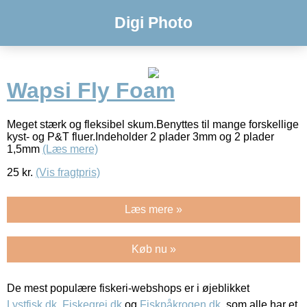
Digi Photo
Wapsi Fly Foam
Meget stærk og fleksibel skum.Benyttes til mange forskellige
kyst- og P&T fluer.Indeholder 2 plader 3mm og 2 plader
1,5mm
(Læs mere)
25
kr.
(Vis fragtpris)
Læs mere »
Køb nu »
De mest populære fiskeri-webshops er i øjeblikket
Lystfisk.dk
,
Fiskegrej.dk
og
Fiskpåkrogen.dk
, som alle har et