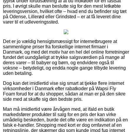
typisk under forudsætning af at du indkøber for en fastsat
pris. I øvrigt skulle man beslutte sig for den mest letkøbte
leveringsversion, hvilket ofte – hvad end du befinder sig tæt
på Odense, Lillerød eller Grindsted – er at få leveret dine
varer til et udleveringssted.
Det er jo vældig hensigtsmæssigt for internetbrugere at
sammenligne priser fra forskellige internet firmaer i
Danmark, og med det motiv har en hel del online forretninger
fundet det uundgåeligt at trykke salgsværdien på mange af
deres varer – til babyer og børn, og endvidere også til
voksne – betydeligt, og endda nogle gange tilbyde levering
uden betaling.
Dog kan det imidlertid vise sig smart at tjekke flere internet
virksomheder i Danmark efter rabatkoder på Wapsi Fly
Foam forud for at du shopper, sådan at man er på den sikre
side med at skaffe sig den bedste pris.
Man må imidlertid være årvågen med, at ifald en butik
markedsfører produkter til salg for en pris der kan virke
umådelig beskeden, burde det ofte være en indikation på en
falsk e-handler. Shopping med kort er dog omfavnet af en
retningslinje, der skærmer dig som kunde imod fup internet