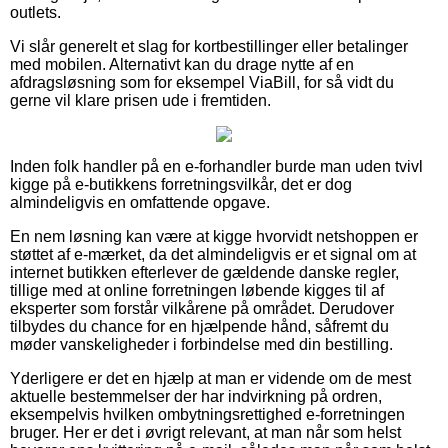
outlets.
Vi slår generelt et slag for kortbestillinger eller betalinger
med mobilen. Alternativt kan du drage nytte af en
afdragsløsning som for eksempel ViaBill, for så vidt du
gerne vil klare prisen ude i fremtiden.
Inden folk handler på en e-forhandler burde man uden tvivl
kigge på e-butikkens forretningsvilkår, det er dog
almindeligvis en omfattende opgave.
En nem løsning kan være at kigge hvorvidt netshoppen er
støttet af e-mærket, da det almindeligvis er et signal om at
internet butikken efterlever de gældende danske regler,
tillige med at online forretningen løbende kigges til af
eksperter som forstår vilkårene på området. Derudover
tilbydes du chance for en hjælpende hånd, såfremt du
møder vanskeligheder i forbindelse med din bestilling.
Yderligere er det en hjælp at man er vidende om de mest
aktuelle bestemmelser der har indvirkning på ordren,
eksempelvis hvilken ombytningsrettighed e-forretningen
bruger. Her er det i øvrigt relevant, at man når som helst