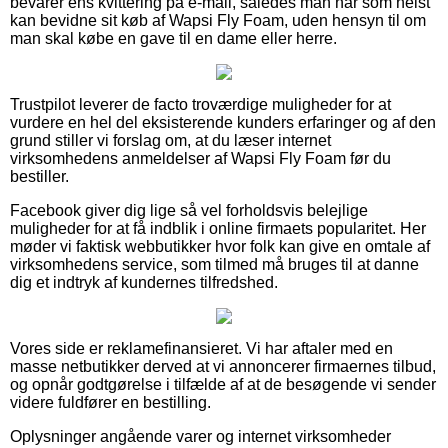
bevarer ens kvittering på e-mail, således man når som helst
kan bevidne sit køb af Wapsi Fly Foam, uden hensyn til om
man skal købe en gave til en dame eller herre.
Trustpilot leverer de facto troværdige muligheder for at
vurdere en hel del eksisterende kunders erfaringer og af den
grund stiller vi forslag om, at du læser internet
virksomhedens anmeldelser af Wapsi Fly Foam før du
bestiller.
Facebook giver dig lige så vel forholdsvis belejlige
muligheder for at få indblik i online firmaets popularitet. Her
møder vi faktisk webbutikker hvor folk kan give en omtale af
virksomhedens service, som tilmed må bruges til at danne
dig et indtryk af kundernes tilfredshed.
Vores side er reklamefinansieret. Vi har aftaler med en
masse netbutikker derved at vi annoncerer firmaernes tilbud,
og opnår godtgørelse i tilfælde af at de besøgende vi sender
videre fuldfører en bestilling.
Oplysninger angående varer og internet virksomheder