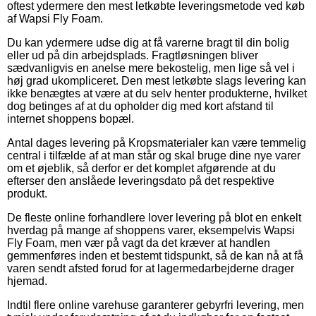
oftest ydermere den mest letkøbte leveringsmetode ved køb
af Wapsi Fly Foam.
Du kan ydermere udse dig at få varerne bragt til din bolig
eller ud på din arbejdsplads. Fragtløsningen bliver
sædvanligvis en anelse mere bekostelig, men lige så vel i
høj grad ukompliceret. Den mest letkøbte slags levering kan
ikke benægtes at være at du selv henter produkterne, hvilket
dog betinges af at du opholder dig med kort afstand til
internet shoppens bopæl.
Antal dages levering på Kropsmaterialer kan være temmelig
central i tilfælde af at man står og skal bruge dine nye varer
om et øjeblik, så derfor er det komplet afgørende at du
efterser den anslåede leveringsdato på det respektive
produkt.
De fleste online forhandlere lover levering på blot en enkelt
hverdag på mange af shoppens varer, eksempelvis Wapsi
Fly Foam, men vær på vagt da det kræver at handlen
gemmenføres inden et bestemt tidspunkt, så de kan nå at få
varen sendt afsted forud for at lagermedarbejderne drager
hjemad.
Indtil flere online varehuse garanterer gebyrfri levering, men