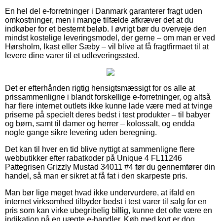
En hel del e-forretninger i Danmark garanterer fragt uden
omkostninger, men i mange tilfælde afkræver det at du
indkøber for et bestemt beløb. I øvrigt bør du overveje den
mindst kostelige leveringsmodel, der gerne – om man er ved
Hørsholm, Ikast eller Sæby – vil blive at få fragtfirmaet til at
levere dine varer til et udleveringssted.
Det er efterhånden rigtig hensigtsmæssigt for os alle at
prissammenligne i blandt forskellige e-forretninger, og altså
har flere internet outlets ikke kunne lade være med at tvinge
priserne på specielt deres bedst i test produkter – til babyer
og børn, samt til damer og herrer – kolossalt, og endda
nogle gange sikre levering uden beregning.
Det kan til hver en tid blive nyttigt at sammenligne flere
webbutikker efter rabatkoder på Unique 4 FL11246
Pattegrisen Grizzly Mustad 34011 #4 før du gennemfører din
handel, så man er sikret at få fat i den skarpeste pris.
Man bør lige meget hvad ikke undervurdere, at ifald en
internet virksomhed tilbyder bedst i test varer til salg for en
pris som kan virke ubegribelig billig, kunne det ofte være en
indikation på en uægte e-handler. Køb med kort er dog