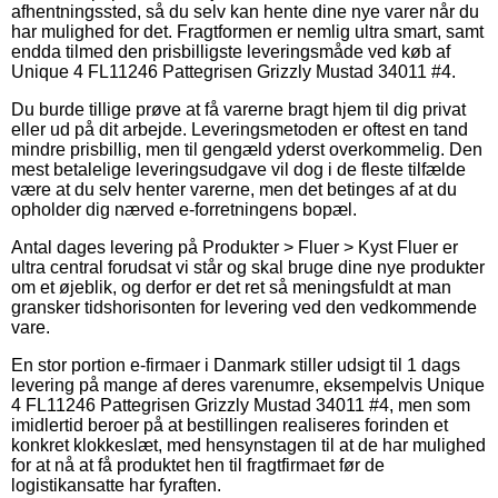
afhentningssted, så du selv kan hente dine nye varer når du
har mulighed for det. Fragtformen er nemlig ultra smart, samt
endda tilmed den prisbilligste leveringsmåde ved køb af
Unique 4 FL11246 Pattegrisen Grizzly Mustad 34011 #4.
Du burde tillige prøve at få varerne bragt hjem til dig privat
eller ud på dit arbejde. Leveringsmetoden er oftest en tand
mindre prisbillig, men til gengæld yderst overkommelig. Den
mest betalelige leveringsudgave vil dog i de fleste tilfælde
være at du selv henter varerne, men det betinges af at du
opholder dig nærved e-forretningens bopæl.
Antal dages levering på Produkter > Fluer > Kyst Fluer er
ultra central forudsat vi står og skal bruge dine nye produkter
om et øjeblik, og derfor er det ret så meningsfuldt at man
gransker tidshorisonten for levering ved den vedkommende
vare.
En stor portion e-firmaer i Danmark stiller udsigt til 1 dags
levering på mange af deres varenumre, eksempelvis Unique
4 FL11246 Pattegrisen Grizzly Mustad 34011 #4, men som
imidlertid beroer på at bestillingen realiseres forinden et
konkret klokkeslæt, med hensynstagen til at de har mulighed
for at nå at få produktet hen til fragtfirmaet før de
logistikansatte har fyraften.