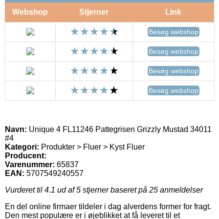
Webshop
Stjerner
Link
Besøg webshop
Besøg webshop
Besøg webshop
Besøg webshop
Navn:
Unique 4 FL11246 Pattegrisen Grizzly Mustad 34011
#4
Kategori:
Produkter > Fluer > Kyst Fluer
Producent:
Varenummer:
65837
EAN:
5707549240557
Vurderet til
4.1
ud af 5 stjerner baseret på
25
anmeldelser
En del online firmaer tildeler i dag alverdens former for fragt.
Den mest populære er i øjeblikket at få leveret til et