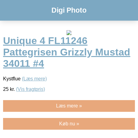
Digi Photo
Unique 4 FL11246
Pattegrisen Grizzly Mustad
34011 #4
Kystflue
(Læs mere)
25
kr.
(Vis fragtpris)
Læs mere »
Køb nu »