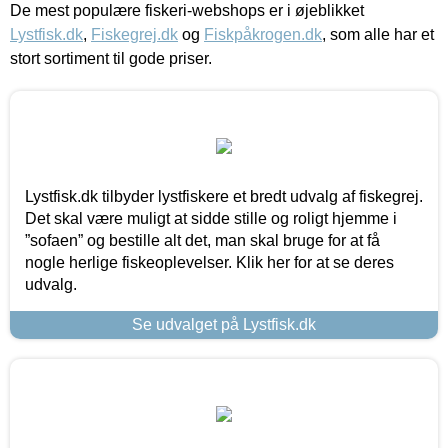
De mest populære fiskeri-webshops er i øjeblikket
Lystfisk.dk
,
Fiskegrej.dk
og
Fiskpåkrogen.dk
, som alle har et
stort sortiment til gode priser.
Lystfisk.dk tilbyder lystfiskere et bredt udvalg af fiskegrej.
Det skal være muligt at sidde stille og roligt hjemme i
”sofaen” og bestille alt det, man skal bruge for at få
nogle herlige fiskeoplevelser. Klik her for at se deres
udvalg.
Se udvalget på Lystfisk.dk