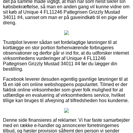
det på samme måde vigtigt, at man når som helst sikrer sin
købsbekræftelse, så man en anden gang vil kunne vidne om
sit køb af Unique 4 FL11246 Pattegrisen Grizzly Mustad
34011 #4, uanset om man er på gaveindkøb til en pige eller
dreng.
Trustpilot leverer sådan set fordelagtige løsninger til at
kortlægge en stor portion forhenværende forbrugeres
observationer og derfor går vi ind for, at du udforsker internet
virksomhedens vurderinger af Unique 4 FL11246
Pattegrisen Grizzly Mustad 34011 #4 før du lægger din
bestilling.
Facebook leverer desuden egentlig gavnlige løsninger til at
få en idé om online webshoppens popularitet. Tilmed er der
faktisk online virksomheder som giver folk mulighed for at
udfærdige en evaluering af virksomhedens service, hvilket
tillige kan bruges til afvejning af tilfredsheden hos kunderne.
Denne side finansieres af reklamer. Vi har faste samarbejder
med en række e-handler og annoncerer forretningernes
tilbud, og høster provision såfremt den person vi sender