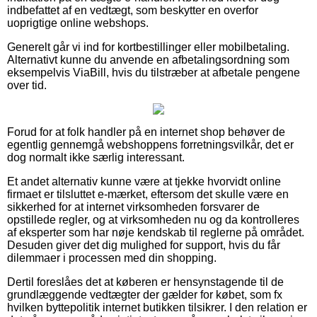
indbefattet af en vedtægt, som beskytter en overfor
uoprigtige online webshops.
Generelt går vi ind for kortbestillinger eller mobilbetaling.
Alternativt kunne du anvende en afbetalingsordning som
eksempelvis ViaBill, hvis du tilstræber at afbetale pengene
over tid.
Forud for at folk handler på en internet shop behøver de
egentlig gennemgå webshoppens forretningsvilkår, det er
dog normalt ikke særlig interessant.
Et andet alternativ kunne være at tjekke hvorvidt online
firmaet er tilsluttet e-mærket, eftersom det skulle være en
sikkerhed for at internet virksomheden forsvarer de
opstillede regler, og at virksomheden nu og da kontrolleres
af eksperter som har nøje kendskab til reglerne på området.
Desuden giver det dig mulighed for support, hvis du får
dilemmaer i processen med din shopping.
Dertil foreslåes det at køberen er hensynstagende til de
grundlæggende vedtægter der gælder for købet, som fx
hvilken byttepolitik internet butikken tilsikrer. I den relation er