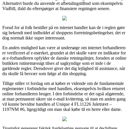
Alternativt burde du anvende et afbetalingstilbud som eksempelvis
ViaBill, ifald du efterspørger at finansiere regningen senere.
Forud for at folk bestiller på en internet handler kan de i reglen gøre
sig bekendt med indholdet af shoppens forretningsbetingelser, det er
dog normalt ikke super interessant.
En anden mulighed kan være at undersøge om internet forhandleren
er verificeret af e-mærket, grundet at det skulle være en indikator for
at e-forhandleren opfylder de danske retningslinjer, foruden at online
butikken rutinemæssigt tilses af sagkyndige som er inde i de
gældende regler. Derudover giver det dig lejlighed til assistance, når
du skulle få besvær som følge af din shopping.
Tillige stiller vi forslag om at køber er vidende om de fundamentale
reglementer i forbindelse med handlen, eksempelvis hvilken returret
online forhandleren bruger. I den forbindelse er det også afgørende,
at man permanent sikrer sin e-mail kvittering, så man en anden gang
vil kunne bevidne handlen af Unique 4 FL11226 Juletræet –
1197NM #6, ligegyldigt om man skal købe til en herre eller dame.
Trustpilot genererer faktisk fordelagtige genveje til at dechifrere