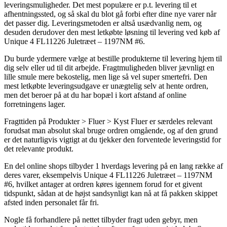
leveringsmuligheder. Det mest populære er p.t. levering til et
afhentningssted, og så skal du blot gå forbi efter dine nye varer når
det passer dig. Leveringsmetoden er altså usædvanlig nem, og
desuden derudover den mest letkøbte løsning til levering ved køb af
Unique 4 FL11226 Juletræet – 1197NM #6.
Du burde ydermere vælge at bestille produkterne til levering hjem til
dig selv eller ud til dit arbejde. Fragtmuligheden bliver jævnligt en
lille smule mere bekostelig, men lige så vel super smertefri. Den
mest letkøbte leveringsudgave er unægtelig selv at hente ordren,
men det beroer på at du har bopæl i kort afstand af online
forretningens lager.
Fragttiden på Produkter > Fluer > Kyst Fluer er særdeles relevant
forudsat man absolut skal bruge ordren omgående, og af den grund
er det naturligvis vigtigt at du tjekker den forventede leveringstid for
det relevante produkt.
En del online shops tilbyder 1 hverdags levering på en lang række af
deres varer, eksempelvis Unique 4 FL11226 Juletræet – 1197NM
#6, hvilket antager at ordren køres igennem forud for et givent
tidspunkt, sådan at de højst sandsynligt kan nå at få pakken skippet
afsted inden personalet får fri.
Nogle få forhandlere på nettet tilbyder fragt uden gebyr, men