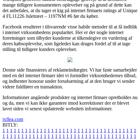
mange tidligere konsumenters oplevelser og på grund af dette kan
det anbefales, at du tager et kig på internet firmaets ratings af Unique
4 FL11226 Juletræet – 1197NM #6 før du køber.
Facebook resulterer i tilsvarende visse habile metoder til at få indblik
i internet virksomhedens popularitet. Her er der nogle internet
forretninger som tilbyder kunderne at tilkendegive en vurdering af
deres købsoplevelse, som ligeledes kan drages fordel af til at tage
stilling til tidligere kunders oplevelser.
Denne side finansieres af reklameindtægter. Vi har faste samarbejder
med en del internet firmaer idet vi formidler virksomhedernes tilbud,
og indhenter honorar under forudsætning af at den bruger vi sender
videre fuldfører en transaktion.
Informationer angående produkter og internet firmaer opretholdes nu
og da, men vi kan ikke garantere imod korrektioner der er blevet
lavet siden vi senest opdaterede websitets informationer.
jxflea.com
BITLY:
1
1
1
1
1
1
1
1
1
1
1
1
1
1
1
1
1
1
1
1
1
1
1
1
1
1
1
1
1
1
1
1
1
1
1
1
1
1
1
1
1
1
1
1
1
1
1
1
1
1
1
1
1
1
1
1
1
1
1
1
1
1
1
1
1
1
1
1
1
1
1
1