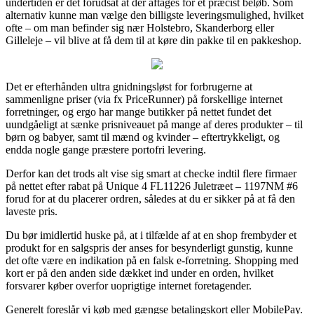
undertiden er det forudsat at der aftages for et præcist beløb. Som
alternativ kunne man vælge den billigste leveringsmulighed, hvilket
ofte – om man befinder sig nær Holstebro, Skanderborg eller
Gilleleje – vil blive at få dem til at køre din pakke til en pakkeshop.
Det er efterhånden ultra gnidningsløst for forbrugerne at
sammenligne priser (via fx PriceRunner) på forskellige internet
forretninger, og ergo har mange butikker på nettet fundet det
uundgåeligt at sænke prisniveauet på mange af deres produkter – til
børn og babyer, samt til mænd og kvinder – eftertrykkeligt, og
endda nogle gange præstere portofri levering.
Derfor kan det trods alt vise sig smart at checke indtil flere firmaer
på nettet efter rabat på Unique 4 FL11226 Juletræet – 1197NM #6
forud for at du placerer ordren, således at du er sikker på at få den
laveste pris.
Du bør imidlertid huske på, at i tilfælde af at en shop frembyder et
produkt for en salgspris der anses for besynderligt gunstig, kunne
det ofte være en indikation på en falsk e-forretning. Shopping med
kort er på den anden side dækket ind under en orden, hvilket
forsvarer køber overfor uoprigtige internet foretagender.
Generelt foreslår vi køb med gængse betalingskort eller MobilePay.