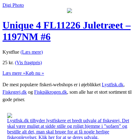
Digi Photo
Unique 4 FL11226 Juletræet –
1197NM #6
Kystflue
(Læs mere)
25
kr.
(Vis fragtpris)
Læs mere »
Køb nu »
De mest populære fiskeri-webshops er i øjeblikket
Lystfisk.dk
,
Fiskegrej.dk
og
Fiskpåkrogen.dk
, som alle har et stort sortiment til
gode priser.
Lystfisk.dk tilbyder lystfiskere et bredt udvalg af fiskegrej. Det
skal være muligt at sidde stille og roligt hjemme i ”sofaen” og
bestille alt det, man skal bruge for at få nogle herlige
fiskeoplevelser. Klik her for at se deres udvalg.