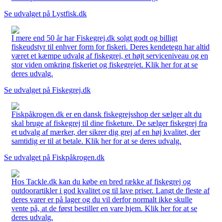
Se udvalget på Lystfisk.dk
I mere end 50 år har Fiskegrej.dk solgt godt og billigt
fiskeudstyr til enhver form for fiskeri. Deres kendetegn har altid
været et kæmpe udvalg af fiskegrej, et højt serviceniveau og en
stor viden omkring fiskeriet og fiskegrejet. Klik her for at se
deres udvalg.
Se udvalget på Fiskegrej.dk
Fiskpåkrogen.dk er en dansk fiskegrejsshop der sælger alt du
skal bruge af fiskegrej til dine fisketure. De sælger fiskegrej fra
et udvalg af mærker, der sikrer dig grej af en høj kvalitet, der
samtidig er til at betale. Klik her for at se deres udvalg.
Se udvalget på Fiskpåkrogen.dk
Hos Tackle.dk kan du købe en bred række af fiskegrej og
outdoorartikler i god kvalitet og til lave priser. Langt de fleste af
deres varer er på lager og du vil derfor normalt ikke skulle
vente på, at de først bestiller en vare hjem. Klik her for at se
deres udvalg.