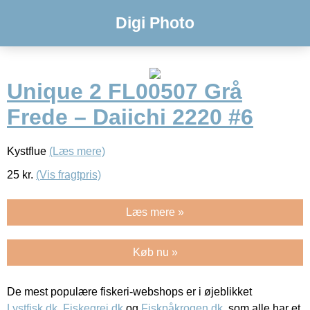
Digi Photo
Unique 2 FL00507 Grå
Frede – Daiichi 2220 #6
Kystflue
(Læs mere)
25
kr.
(Vis fragtpris)
Læs mere »
Køb nu »
De mest populære fiskeri-webshops er i øjeblikket
Lystfisk.dk
,
Fiskegrej.dk
og
Fiskpåkrogen.dk
, som alle har et