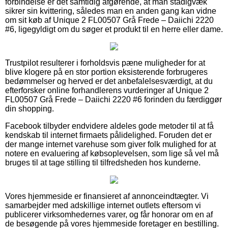
forbindelse er det samtidig afgørende, at man stadigvæk
sikrer sin kvittering, således man en anden gang kan vidne
om sit køb af Unique 2 FL00507 Grå Frede – Daiichi 2220
#6, ligegyldigt om du søger et produkt til en herre eller dame.
Trustpilot resulterer i forholdsvis pæne muligheder for at
blive klogere på en stor portion eksisterende forbrugeres
bedømmelser og herved er det anbefalelsesværdigt, at du
efterforsker online forhandlerens vurderinger af Unique 2
FL00507 Grå Frede – Daiichi 2220 #6 forinden du færdiggør
din shopping.
Facebook tilbyder endvidere aldeles gode metoder til at få
kendskab til internet firmaets pålidelighed. Foruden det er
der mange internet varehuse som giver folk mulighed for at
notere en evaluering af købsoplevelsen, som lige så vel må
bruges til at tage stilling til tilfredsheden hos kunderne.
Vores hjemmeside er finansieret af annonceindtægter. Vi
samarbejder med adskillige internet outlets eftersom vi
publicerer virksomhedernes varer, og får honorar om en af
de besøgende på vores hjemmeside foretager en bestilling.