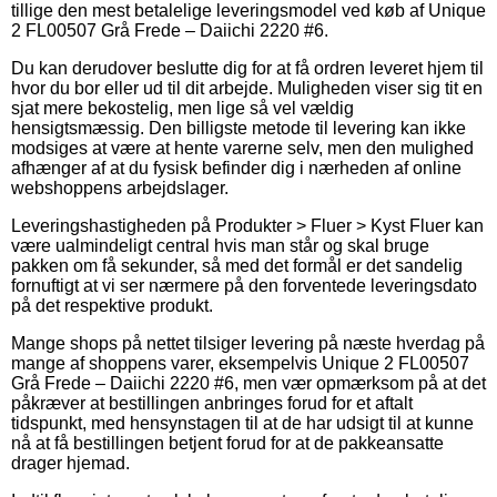
tillige den mest betalelige leveringsmodel ved køb af Unique
2 FL00507 Grå Frede – Daiichi 2220 #6.
Du kan derudover beslutte dig for at få ordren leveret hjem til
hvor du bor eller ud til dit arbejde. Muligheden viser sig tit en
sjat mere bekostelig, men lige så vel vældig
hensigtsmæssig. Den billigste metode til levering kan ikke
modsiges at være at hente varerne selv, men den mulighed
afhænger af at du fysisk befinder dig i nærheden af online
webshoppens arbejdslager.
Leveringshastigheden på Produkter > Fluer > Kyst Fluer kan
være ualmindeligt central hvis man står og skal bruge
pakken om få sekunder, så med det formål er det sandelig
fornuftigt at vi ser nærmere på den forventede leveringsdato
på det respektive produkt.
Mange shops på nettet tilsiger levering på næste hverdag på
mange af shoppens varer, eksempelvis Unique 2 FL00507
Grå Frede – Daiichi 2220 #6, men vær opmærksom på at det
påkræver at bestillingen anbringes forud for et aftalt
tidspunkt, med hensynstagen til at de har udsigt til at kunne
nå at få bestillingen betjent forud for at de pakkeansatte
drager hjemad.