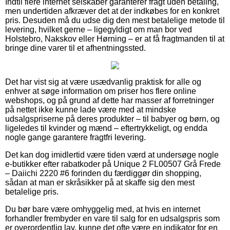
Indtil flere internet selskaber garanterer fragt uden betaling,
men undertiden afkræver det at der indkøbes for en konkret
pris. Desuden må du udse dig den mest betalelige metode til
levering, hvilket gerne – ligegyldigt om man bor ved
Holstebro, Nakskov eller Hørning – er at få fragtmanden til at
bringe dine varer til et afhentningssted.
Det har vist sig at være usædvanlig praktisk for alle og
enhver at søge information om priser hos flere online
webshops, og på grund af dette har masser af forretninger
på nettet ikke kunne lade være med at mindske
udsalgspriserne på deres produkter – til babyer og børn, og
ligeledes til kvinder og mænd – eftertrykkeligt, og endda
nogle gange garantere fragtfri levering.
Det kan dog imidlertid være tiden værd at undersøge nogle
e-butikker efter rabatkoder på Unique 2 FL00507 Grå Frede
– Daiichi 2220 #6 forinden du færdiggør din shopping,
sådan at man er skråsikker på at skaffe sig den mest
betalelige pris.
Du bør bare være omhyggelig med, at hvis en internet
forhandler frembyder en vare til salg for en udsalgspris som
er overordentlig lav, kunne det ofte være en indikator for en