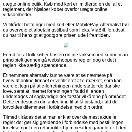
uægte online butik. Køb med kort er imidlertid en del af et
reglement, der hjælper køber overfor uægte online
virksomheder.
Vi tilråder betalinger med kort eller MobilePay. Alternativt bør
du overveje et afbetalingstilbud som f.eks. ViaBill, forudsat
du har til hensigt at godtgøre prisen ude i fremtiden.
Forud for at folk køber hos en online virksomhed kunne man
principielt gennemgå webshoppens regler, dog er det i
reglen ikke særlig spændende.
Et nemmere alternativ kunne være at se nærmere på
hvorvidt online firmaet er verificeret af e-mærket, som kan
være et tegn på at e-forretningen understøtter de danske
love, samt at internet forretningen fra tid til anden
undersøges af sagkyndige der forstår vilkårene på området.
Dette er desuden din anledning til at få bistand, ifald du
forvoldes dilemmaer i forbindelse med din ordre.
Tilmed tilrådes det at man er klar over de mest aktuelle
regler der gør sig gældende i forbindelse med bestillingen,
for eksempel den returpolitik hjemmesiden garanterer. I den