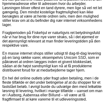
hjemmeadresse eller til adressen hvor du arbejder.
Løsningen bliver oftest en tand dyrere, men lige så vel ret let
gængelig. Den mindst kostelige fragtmulighed kan ikke
benægtes at være at hente ordren selv, men den mulighed
stiller krav om at du befinder dig nær internet virksomhedens
lager.
Fragtperioden på Fiskehjul er naturligvis ret betydningsfuld
når vi har brug for dine nye varer straks, så i det øjemed er
det øjensynligt relevant at man finder leveringstiden på den
respektive vare.
En masse internet shops stiller udsigt til dag-til-dag levering
på en lang række varer, eksempelvis Unicorn SSD, som er
påkrævet at ordren lægges inden et givent klokkeslæt,
sådan at de højst sandsynligt kan nå at få produkterne
distribueret forud for at medarbejderne tager hjem.
En hel del online outlets yder fragt uden betaling, men i de
fleste tilfælde er det under betingelse af at du shopper for et
fastslået beløb. I øvrigt burde du udvælge den mest letkøbte
løsning til levering, hvilket i mange tilfælde – uanset om man
er i Aalborg, Aabenraa eller Billund – vil være at få
fragtfirmaet til at køre varerne til et udleveringssted.