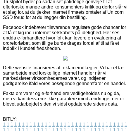
Trustpilot byder på sådan set pålidelige genveje til at
efterforske mange andre konsumenters kritik og derfor slår vi
et slag for, at du tjekker internet firmaets omtaler af Unicorn
SSD forud for at du lægger din bestilling.
Facebook indebærer tilsvarende regulære gode chancer for
at få et kig ind i internet selskabets pålidelighed. Her ses
endda e-forhandlere hvor folk kan levere en evaluering af
ordreforløbet, som tillige burde drages fordel af til at få et
indblik i kundetilfredsheden.
Dette website finansieres af reklameindtægter. Vi har et tæt
samarbejde med forskellige internet handler når vi
markedsfører virksomhedernes varer, og indtjener
godtgørelse ifald vores besøgende gennemfører en handel.
Fakta om varer og e-forhandlere vedligeholdes nu og da,
men vi kan desværre ikke garantere imod ændringer der er
blevet udarbejdet siden vi sidst opdaterede sidens data.
BITLY:
1
1
1
1
1
1
1
1
1
1
1
1
1
1
1
1
1
1
1
1
1
1
1
1
1
1
1
1
1
1
1
1
1
1
1
1
1
1
1
1
1
1
1
1
1
1
1
1
1
1
1
1
1
1
1
1
1
1
1
1
1
1
1
1
1
1