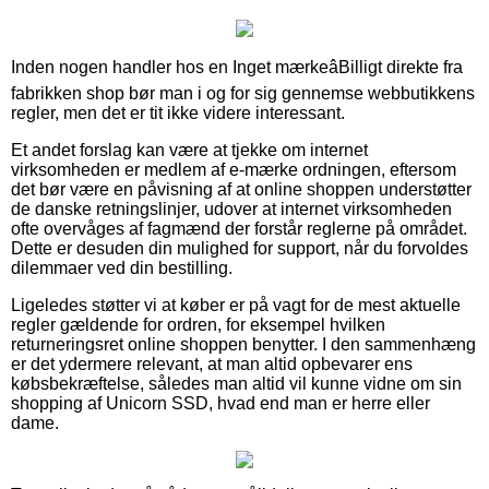
Inden nogen handler hos en Inget mærkeâBilligt direkte fra
fabrikken shop bør man i og for sig gennemse webbutikkens
regler, men det er tit ikke videre interessant.
Et andet forslag kan være at tjekke om internet
virksomheden er medlem af e-mærke ordningen, eftersom
det bør være en påvisning af at online shoppen understøtter
de danske retningslinjer, udover at internet virksomheden
ofte overvåges af fagmænd der forstår reglerne på området.
Dette er desuden din mulighed for support, når du forvoldes
dilemmaer ved din bestilling.
Ligeledes støtter vi at køber er på vagt for de mest aktuelle
regler gældende for ordren, for eksempel hvilken
returneringsret online shoppen benytter. I den sammenhæng
er det ydermere relevant, at man altid opbevarer ens
købsbekræftelse, således man altid vil kunne vidne om sin
shopping af Unicorn SSD, hvad end man er herre eller
dame.