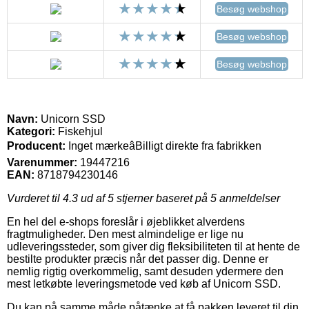
Besøg webshop
Besøg webshop
Besøg webshop
Navn:
Unicorn SSD
Kategori:
Fiskehjul
Producent:
Inget mærkeâBilligt direkte fra fabrikken
Varenummer:
19447216
EAN:
8718794230146
Vurderet til
4.3
ud af 5 stjerner baseret på
5
anmeldelser
En hel del e-shops foreslår i øjeblikket alverdens
fragtmuligheder. Den mest almindelige er lige nu
udleveringssteder, som giver dig fleksibiliteten til at hente de
bestilte produkter præcis når det passer dig. Denne er
nemlig rigtig overkommelig, samt desuden ydermere den
mest letkøbte leveringsmetode ved køb af Unicorn SSD.
Du kan på samme måde påtænke at få pakken leveret til din