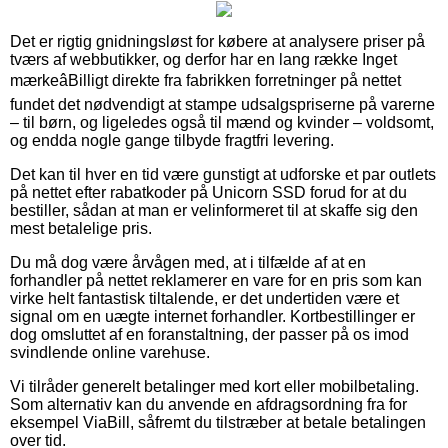
Det er rigtig gnidningsløst for købere at analysere priser på
tværs af webbutikker, og derfor har en lang række Inget
mærkeâBilligt direkte fra fabrikken forretninger på nettet
fundet det nødvendigt at stampe udsalgspriserne på varerne
– til børn, og ligeledes også til mænd og kvinder – voldsomt,
og endda nogle gange tilbyde fragtfri levering.
Det kan til hver en tid være gunstigt at udforske et par outlets
på nettet efter rabatkoder på Unicorn SSD forud for at du
bestiller, sådan at man er velinformeret til at skaffe sig den
mest betalelige pris.
Du må dog være årvågen med, at i tilfælde af at en
forhandler på nettet reklamerer en vare for en pris som kan
virke helt fantastisk tiltalende, er det undertiden være et
signal om en uægte internet forhandler. Kortbestillinger er
dog omsluttet af en foranstaltning, der passer på os imod
svindlende online varehuse.
Vi tilråder generelt betalinger med kort eller mobilbetaling.
Som alternativ kan du anvende en afdragsordning fra for
eksempel ViaBill, såfremt du tilstræber at betale betalingen
over tid.