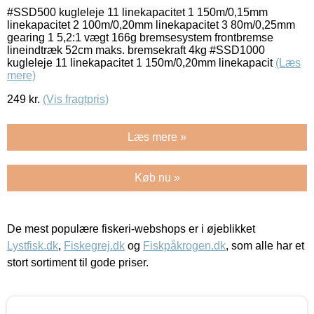
#SSD500 kugleleje 11 linekapacitet 1 150m/0,15mm
linekapacitet 2 100m/0,20mm linekapacitet 3 80m/0,25mm
gearing 1 5,2:1 vægt 166g bremsesystem frontbremse
lineindtræk 52cm maks. bremsekraft 4kg #SSD1000
kugleleje 11 linekapacitet 1 150m/0,20mm linekapacit
(Læs
mere)
249
kr.
(Vis fragtpris)
Læs mere »
Køb nu »
De mest populære fiskeri-webshops er i øjeblikket
Lystfisk.dk
,
Fiskegrej.dk
og
Fiskpåkrogen.dk
, som alle har et
stort sortiment til gode priser.