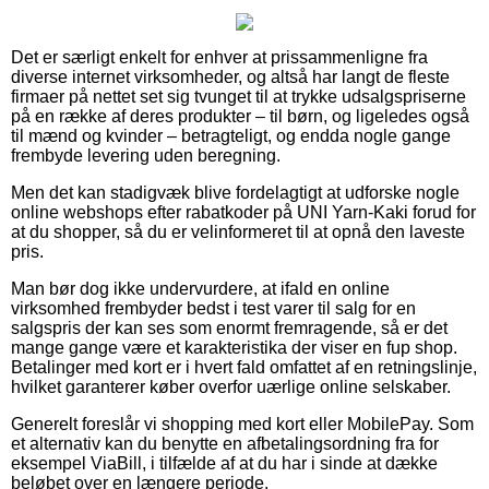
Det er særligt enkelt for enhver at prissammenligne fra
diverse internet virksomheder, og altså har langt de fleste
firmaer på nettet set sig tvunget til at trykke udsalgspriserne
på en række af deres produkter – til børn, og ligeledes også
til mænd og kvinder – betragteligt, og endda nogle gange
frembyde levering uden beregning.
Men det kan stadigvæk blive fordelagtigt at udforske nogle
online webshops efter rabatkoder på UNI Yarn-Kaki forud for
at du shopper, så du er velinformeret til at opnå den laveste
pris.
Man bør dog ikke undervurdere, at ifald en online
virksomhed frembyder bedst i test varer til salg for en
salgspris der kan ses som enormt fremragende, så er det
mange gange være et karakteristika der viser en fup shop.
Betalinger med kort er i hvert fald omfattet af en retningslinje,
hvilket garanterer køber overfor uærlige online selskaber.
Generelt foreslår vi shopping med kort eller MobilePay. Som
et alternativ kan du benytte en afbetalingsordning fra for
eksempel ViaBill, i tilfælde af at du har i sinde at dække
beløbet over en længere periode.