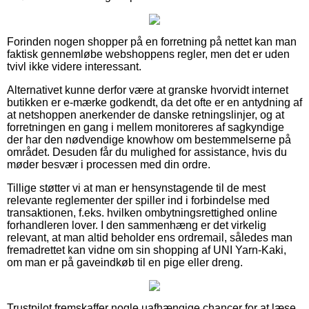
Forinden nogen shopper på en forretning på nettet kan man
faktisk gennemløbe webshoppens regler, men det er uden
tvivl ikke videre interessant.
Alternativet kunne derfor være at granske hvorvidt internet
butikken er e-mærke godkendt, da det ofte er en antydning af
at netshoppen anerkender de danske retningslinjer, og at
forretningen en gang i mellem monitoreres af sagkyndige
der har den nødvendige knowhow om bestemmelserne på
området. Desuden får du mulighed for assistance, hvis du
møder besvær i processen med din ordre.
Tillige støtter vi at man er hensynstagende til de mest
relevante reglementer der spiller ind i forbindelse med
transaktionen, f.eks. hvilken ombytningsrettighed online
forhandleren lover. I den sammenhæng er det virkelig
relevant, at man altid beholder ens ordremail, således man
fremadrettet kan vidne om sin shopping af UNI Yarn-Kaki,
om man er på gaveindkøb til en pige eller dreng.
Trustpilot fremskaffer nogle uafhængige chancer for at læse