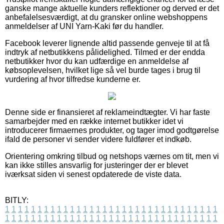
ganske mange aktuelle kunders reflektioner og derved er det
anbefalelsesværdigt, at du gransker online webshoppens
anmeldelser af UNI Yarn-Kaki før du handler.
Facebook leverer lignende altid passende genveje til at få
indtryk af netbutikkens pålidelighed. Tilmed er der endda
netbutikker hvor du kan udfærdige en anmeldelse af
købsoplevelsen, hvilket lige så vel burde tages i brug til
vurdering af hvor tilfredse kunderne er.
Denne side er finansieret af reklameindtægter. Vi har faste
samarbejder med en række internet butikker idet vi
introducerer firmaernes produkter, og tager imod godtgørelse
ifald de personer vi sender videre fuldfører et indkøb.
Orientering omkring tilbud og netshops værnes om tit, men vi
kan ikke stilles ansvarlig for justeringer der er blevet
iværksat siden vi senest opdaterede de viste data.
BITLY:
1
1
1
1
1
1
1
1
1
1
1
1
1
1
1
1
1
1
1
1
1
1
1
1
1
1
1
1
1
1
1
1
1
1
1
1
1
1
1
1
1
1
1
1
1
1
1
1
1
1
1
1
1
1
1
1
1
1
1
1
1
1
1
1
1
1