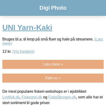
Digi Photo
UNI Yarn-Kaki
Bruges bl.a. til krop på små fluer og hale på streamere.
(Læs
mere)
12
kr.
(Vis fragtpris)
Læs mere »
Køb nu »
De mest populære fiskeri-webshops er i øjeblikket
Lystfisk.dk
,
Fiskegrej.dk
og
Fiskpåkrogen.dk
, som alle har et
stort sortiment til gode priser.