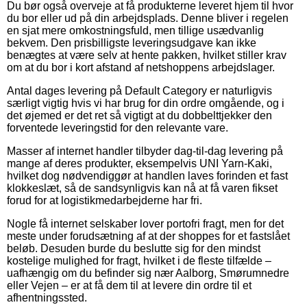
Du bør også overveje at få produkterne leveret hjem til hvor
du bor eller ud på din arbejdsplads. Denne bliver i regelen
en sjat mere omkostningsfuld, men tillige usædvanlig
bekvem. Den prisbilligste leveringsudgave kan ikke
benægtes at være selv at hente pakken, hvilket stiller krav
om at du bor i kort afstand af netshoppens arbejdslager.
Antal dages levering på Default Category er naturligvis
særligt vigtig hvis vi har brug for din ordre omgående, og i
det øjemed er det ret så vigtigt at du dobbelttjekker den
forventede leveringstid for den relevante vare.
Masser af internet handler tilbyder dag-til-dag levering på
mange af deres produkter, eksempelvis UNI Yarn-Kaki,
hvilket dog nødvendiggør at handlen laves forinden et fast
klokkeslæt, så de sandsynligvis kan nå at få varen fikset
forud for at logistikmedarbejderne har fri.
Nogle få internet selskaber lover portofri fragt, men for det
meste under forudsætning af at der shoppes for et fastslået
beløb. Desuden burde du beslutte sig for den mindst
kostelige mulighed for fragt, hvilket i de fleste tilfælde –
uafhængig om du befinder sig nær Aalborg, Smørumnedre
eller Vejen – er at få dem til at levere din ordre til et
afhentningssted.