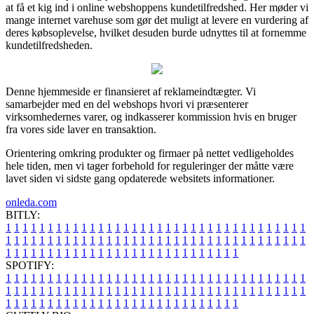
at få et kig ind i online webshoppens kundetilfredshed. Her møder vi
mange internet varehuse som gør det muligt at levere en vurdering af
deres købsoplevelse, hvilket desuden burde udnyttes til at fornemme
kundetilfredsheden.
Denne hjemmeside er finansieret af reklameindtægter. Vi
samarbejder med en del webshops hvori vi præsenterer
virksomhedernes varer, og indkasserer kommission hvis en bruger
fra vores side laver en transaktion.
Orientering omkring produkter og firmaer på nettet vedligeholdes
hele tiden, men vi tager forbehold for reguleringer der måtte være
lavet siden vi sidste gang opdaterede websitets informationer.
onleda.com
BITLY:
1
1
1
1
1
1
1
1
1
1
1
1
1
1
1
1
1
1
1
1
1
1
1
1
1
1
1
1
1
1
1
1
1
1
1
1
1
1
1
1
1
1
1
1
1
1
1
1
1
1
1
1
1
1
1
1
1
1
1
1
1
1
1
1
1
1
1
1
1
1
1
1
1
1
1
1
1
1
1
1
1
1
1
1
1
1
1
1
1
1
1
1
1
1
1
1
1
1
1
1
SPOTIFY:
1
1
1
1
1
1
1
1
1
1
1
1
1
1
1
1
1
1
1
1
1
1
1
1
1
1
1
1
1
1
1
1
1
1
1
1
1
1
1
1
1
1
1
1
1
1
1
1
1
1
1
1
1
1
1
1
1
1
1
1
1
1
1
1
1
1
1
1
1
1
1
1
1
1
1
1
1
1
1
1
1
1
1
1
1
1
1
1
1
1
1
1
1
1
1
1
1
1
1
1