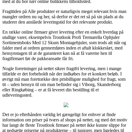
med at du bor nær online butikkens tilholdssted.
Fragttiden på Alle produkter er naturligvis meget relevant hvis man
mangler ordren nu og her, så derfor er det ret så på sin plads at du
studerer den anslåede leveringstid for det relevante produkt.
En række online firmaer giver levering efter en enkelt hverdag på
utallige varer, eksempelvis Troutlook Profi Tremarella Ophjuler
Sortimentsboks Med 12 Skum Montagehjuler, som trods alt står og
falder med at ordren gennemføres inden et aftalt klokkeslæt, med
hensynstagen til at de garanteret kan nå at få varerne hen til
fragtfirmaet før de pakkeansatte får fri.
Nogle forretninger på nettet sikrer fragtfri levering, men i mange
tilfælde er det forbeholdt når der indkøbes for et konkret beløb. I
øvrigt må man foretrække den prisbilligste mulighed for fragt, som
tit – uden hensyn til om man befinder sig i Viborg, Skanderborg
eller Ringkøbing – er at få leveret din bestilling til et
udleveringssted.
Det er jo efterhånden vældig let gængeligt for enhver at finde
information om priser på tværs af shops på nettet, og med det motiv
har langt de fleste Troutlook firmaer på nettet ikke kunne slippe for
at nedsætte priserne på produkterne – til juniorer, men ligeledes til