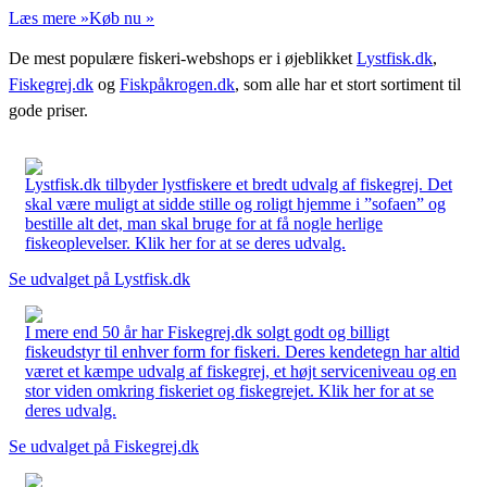
Læs mere »
Køb nu »
De mest populære fiskeri-webshops er i øjeblikket
Lystfisk.dk
,
Fiskegrej.dk
og
Fiskpåkrogen.dk
, som alle har et stort sortiment til
gode priser.
Lystfisk.dk tilbyder lystfiskere et bredt udvalg af fiskegrej. Det
skal være muligt at sidde stille og roligt hjemme i ”sofaen” og
bestille alt det, man skal bruge for at få nogle herlige
fiskeoplevelser. Klik her for at se deres udvalg.
Se udvalget på Lystfisk.dk
I mere end 50 år har Fiskegrej.dk solgt godt og billigt
fiskeudstyr til enhver form for fiskeri. Deres kendetegn har altid
været et kæmpe udvalg af fiskegrej, et højt serviceniveau og en
stor viden omkring fiskeriet og fiskegrejet. Klik her for at se
deres udvalg.
Se udvalget på Fiskegrej.dk