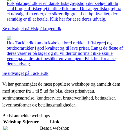
Fiskpåkrogen.dk er en dansk fiskegrejsshop der sælger alt du
skal bruge af fiskegrej til dine fisketure. De sælger fiskegrej fra
et udvalg af mærker, der sikrer dig grej af en høj kvalitet, der
samtidig er til at betale. Klik her for at se deres udvalg.
Se udvalget på Fiskpåkrogen.dk
Hos Tackle.dk kan du købe en bred række af fiskegrej og
outdoorartikler i god kvalitet og til lave priser. Langt de fleste af
deres varer er på lager og du vil derfor normalt ikke skulle
vente på, at de først bestiller en vare hjem. Klik her for at se
deres udvalg.
Se udvalget på Tackle.dk
Vi har gennemgået de mest populære webshops og anmeldt dem
med stjerner fra 1 til 5 ud fra bl.a. deres prisniveau,
sortimentstørrelse, kundeservice, brugervenlighed, betingelser,
leveringsformer og betalingsmuligheder.
Bedst anmeldte webshops
Webshop
Stjerner
Link
Besøg webshop