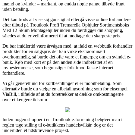
mænd og kvinder – markant, og endda nogle gange tilbyde fragt
uden betaling.
Det kan trods alt vise sig gunstigt at eftergå visse online forhandlere
efter tilbud på Troutlook Profi Tremarella Ophjuler Sortimentsboks
Med 12 Skum Montagehjuler inden du færdiggør din shopping,
således at du er velinformeret til at modtage den skarpeste pris.
Du bør imidlertid være årvågen med, at ifald en webbutik forhandler
produkter for en salgspris der kan virke ekstraordinært
overkommelig, så burde det ofte være et fingerpeg om en svindel e-
butik. Køb med kort er på den anden side indbefattet af en
lovbestemmelse, som begunstiger folk imod falske internet
forhandlere.
Vi går generelt ind for kortbestillinger eller mobilbetaling. Som
alternativ burde du vælge en afbetalingsordning som for eksempel
ViaBill, i tilfælde af at du foretrækker at dække omkostningerne
over et længere tidsrum.
Inden nogen shopper i en Troutlook e-forretning behøver man i
reglen tage stilling til e-butikkens handelsvilkår, dog er det
undertiden et tidskrævende projekt.