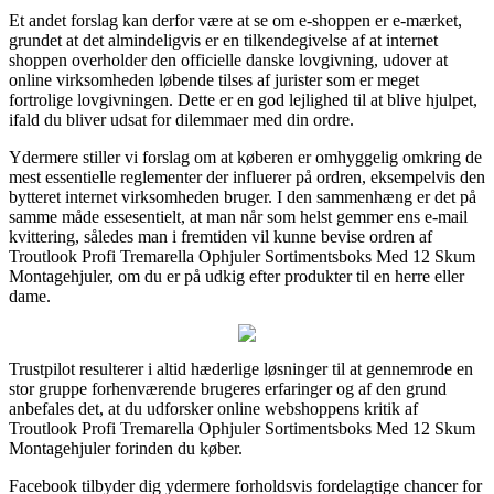
Et andet forslag kan derfor være at se om e-shoppen er e-mærket,
grundet at det almindeligvis er en tilkendegivelse af at internet
shoppen overholder den officielle danske lovgivning, udover at
online virksomheden løbende tilses af jurister som er meget
fortrolige lovgivningen. Dette er en god lejlighed til at blive hjulpet,
ifald du bliver udsat for dilemmaer med din ordre.
Ydermere stiller vi forslag om at køberen er omhyggelig omkring de
mest essentielle reglementer der influerer på ordren, eksempelvis den
bytteret internet virksomheden bruger. I den sammenhæng er det på
samme måde essesentielt, at man når som helst gemmer ens e-mail
kvittering, således man i fremtiden vil kunne bevise ordren af
Troutlook Profi Tremarella Ophjuler Sortimentsboks Med 12 Skum
Montagehjuler, om du er på udkig efter produkter til en herre eller
dame.
Trustpilot resulterer i altid hæderlige løsninger til at gennemrode en
stor gruppe forhenværende brugeres erfaringer og af den grund
anbefales det, at du udforsker online webshoppens kritik af
Troutlook Profi Tremarella Ophjuler Sortimentsboks Med 12 Skum
Montagehjuler forinden du køber.
Facebook tilbyder dig ydermere forholdsvis fordelagtige chancer for