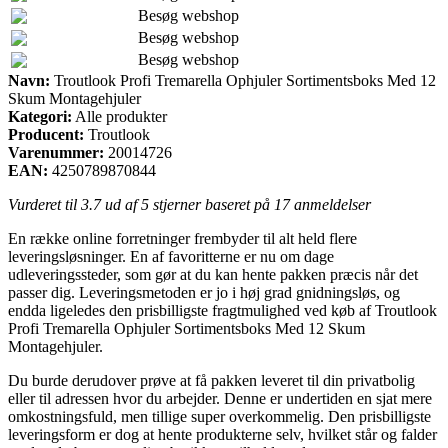
Besøg webshop
Besøg webshop
Besøg webshop
Navn:
Troutlook Profi Tremarella Ophjuler Sortimentsboks Med 12
Skum Montagehjuler
Kategori:
Alle produkter
Producent:
Troutlook
Varenummer:
20014726
EAN:
4250789870844
Vurderet til
3.7
ud af 5 stjerner baseret på
17
anmeldelser
En række online forretninger frembyder til alt held flere
leveringsløsninger. En af favoritterne er nu om dage
udleveringssteder, som gør at du kan hente pakken præcis når det
passer dig. Leveringsmetoden er jo i høj grad gnidningsløs, og
endda ligeledes den prisbilligste fragtmulighed ved køb af Troutlook
Profi Tremarella Ophjuler Sortimentsboks Med 12 Skum
Montagehjuler.
Du burde derudover prøve at få pakken leveret til din privatbolig
eller til adressen hvor du arbejder. Denne er undertiden en sjat mere
omkostningsfuld, men tillige super overkommelig. Den prisbilligste
leveringsform er dog at hente produkterne selv, hvilket står og falder