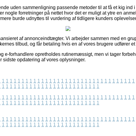
ende uden sammenligning passende metoder til at få et kig ind i
der nogle forretninger på nettet hvor det er muligt at ytre en anm
ere burde udnyttes til vurdering af tidligere kunders oplevelser
ansieret af annonceindtægter. Vi arbejder sammen med en grup
kernes tilbud, og får betaling hvis en af vores brugere udfører et
g e-forhandlere opretholdes rutinemæssigt, men vi tager forbeho
er sidste opdatering af vores oplysninger.
1
1
1
1
1
1
1
1
1
1
1
1
1
1
1
1
1
1
1
1
1
1
1
1
1
1
1
1
1
1
1
1
1
1
1
1
1
1
1
1
1
1
1
1
1
1
1
1
1
1
1
1
1
1
1
1
1
1
1
1
1
1
1
1
1
1
1
1
1
1
1
1
1
1
1
1
1
1
1
1
1
1
1
1
1
1
1
1
1
1
1
1
1
1
1
1
1
1
1
1
1
1
1
1
1
1
1
1
1
1
1
1
1
1
1
1
1
1
1
1
1
1
1
1
1
1
1
1
1
1
1
1
1
1
1
1
1
1
1
1
1
1
1
1
1
1
1
1
1
1
1
1
1
1
1
1
1
1
1
1
1
1
1
1
1
1
1
1
1
1
1
1
1
1
1
1
1
1
1
1
1
1
1