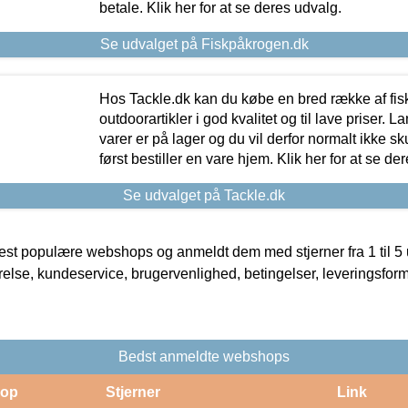
betale. Klik her for at se deres udvalg.
Se udvalget på Fiskpåkrogen.dk
Hos Tackle.dk kan du købe en bred række af fis
outdoorartikler i god kvalitet og til lave priser. L
varer er på lager og du vil derfor normalt ikke sk
først bestiller en vare hjem. Klik her for at se de
Se udvalget på Tackle.dk
t populære webshops og anmeldt dem med stjerner fra 1 til 5 ud
rrelse, kundeservice, brugervenlighed, betingelser, leveringsfor
Bedst anmeldte webshops
op
Stjerner
Link