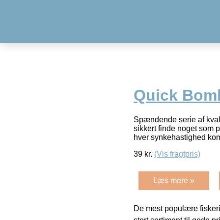
Quick Bom
Spændende serie af kvalit
sikkert finde noget som p
hver synkehastighed ko
39
kr.
(Vis fragtpris)
Læs mere »
De mest populære fiskeri