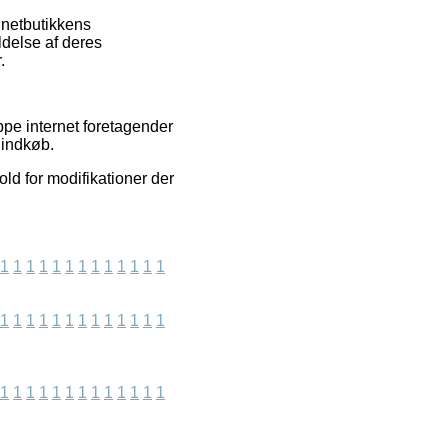
 netbutikkens
eldelse af deres
.
pe internet foretagender
 indkøb.
ld for modifikationer der
1
1
1
1
1
1
1
1
1
1
1
1
1
1
1
1
1
1
1
1
1
1
1
1
1
1
1
1
1
1
1
1
1
1
1
1
1
1
1