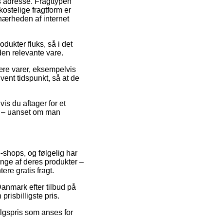
es adresse. Fragttypen
ostelige fragtform er
nærheden af internet
dukter fluks, så i det
den relevante vare.
ære varer, eksempelvis
ent tidspunkt, så at de
is du aftager for et
ne – uanset om man
e-shops, og følgelig har
nge af deres produkter –
re gratis fragt.
Danmark efter tilbud på
risbilligste pris.
algspris som anses for