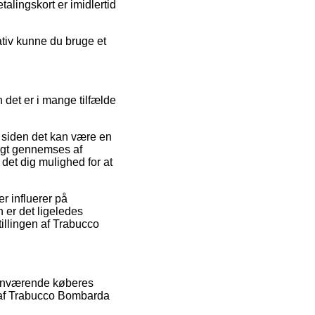
talingskort er imidlertid
nativ kunne du bruge et
 det er i mange tilfælde
, siden det kan være en
pigt gennemses af
et dig mulighed for at
r influerer på
n er det ligeledes
tillingen af Trabucco
rhenværende køberes
r af Trabucco Bombarda