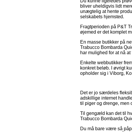
Du kunne ligeledes prøve a
bliver uheldigvis lidt me
unægtelig at hente produ
selskabets hjemsted.
Fragtperioden på P&T Trou
øjemed er det komplet me
En masse butikker på net
Trabucco Bombarda Quick 
har mulighed for at nå at
Enkelte webbutikker fremb
konkret beløb. I øvrigt 
opholder sig i Viborg, Ko
Det er jo særdeles fleksib
adskillige internet hand
til piger og drenge, men 
Til gengæld kan det til h
Trabucco Bombarda Quick B
Du må bare være så påpas