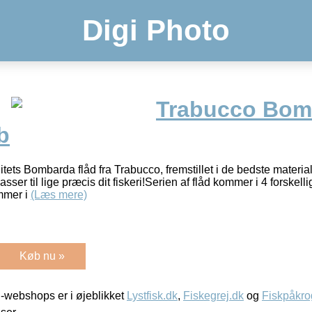
Digi Photo
Trabucco Bom
b
ets Bombarda flåd fra Trabucco, fremstillet i de bedste material
asser til lige præcis dit fiskeri!Serien af flåd kommer i 4 forske
mmer i
(Læs mere)
Køb nu »
-webshops er i øjeblikket
Lystfisk.dk
,
Fiskegrej.dk
og
Fiskpåkro