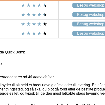
Besøg webshop
Besøg webshop
Besøg webshop
Besøg webshop
da Quick Bomb
86
jerner baseret på
48
anmeldelser
lbyder til alt held et bredt udvalg af metoder til levering. En af
fhentningssted, og så skal du blot gå forbi efter de bestilte prod
særdeles let, og typisk tillige den mest letkøbte slags levering 