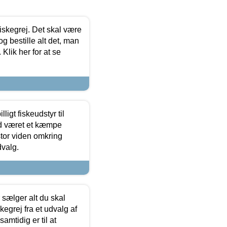
 fiskegrej. Det skal være
og bestille alt det, man
 Klik her for at se
ligt fiskeudstyr til
tid været et kæmpe
stor viden omkring
dvalg.
sælger alt du skal
skegrej fra et udvalg af
samtidig er til at