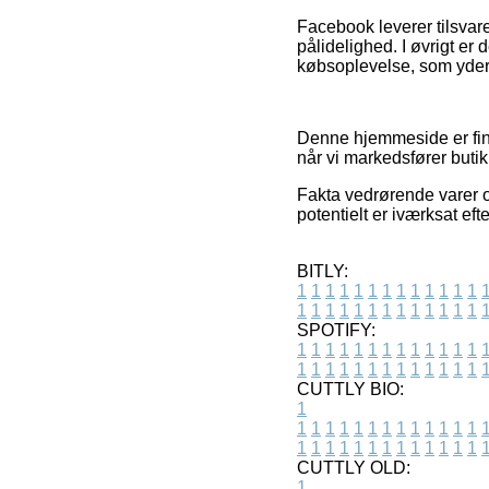
Facebook leverer tilsvar
pålidelighed. I øvrigt er 
købsoplevelse, som yderm
Denne hjemmeside er fin
når vi markedsfører butik
Fakta vedrørende varer o
potentielt er iværksat eft
BITLY:
1
1
1
1
1
1
1
1
1
1
1
1
1
1
1
1
1
1
1
1
1
1
1
1
1
1
SPOTIFY:
1
1
1
1
1
1
1
1
1
1
1
1
1
1
1
1
1
1
1
1
1
1
1
1
1
1
CUTTLY BIO:
1
1
1
1
1
1
1
1
1
1
1
1
1
1
1
1
1
1
1
1
1
1
1
1
1
1
1
CUTTLY OLD:
1