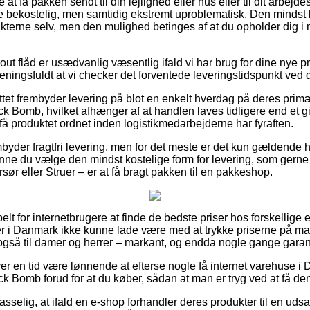
t få pakken sendt til din lejlighed eller hus eller til dit arbejd
re bekostelig, men samtidig ekstremt uproblematisk. Den mindst k
kterne selv, men den mulighed betinges af at du opholder dig i 
t flåd er usædvanlig væsentlig ifald vi har brug for dine nye pro
ningsfuldt at vi checker det forventede leveringstidspunkt ved 
tet frembyder levering på blot en enkelt hverdag på deres prim
Bomb, hvilket afhænger af at handlen laves tidligere end et giv
 få produktet ordnet inden logistikmedarbejderne har fyraften.
yder fragtfri levering, men for det meste er det kun gældende hv
kunne du vælge den mindst kostelige form for levering, som ger
rsør eller Struer – er at få bragt pakken til en pakkeshop.
elt for internetbrugere at finde de bedste priser hos forskellige 
ler i Danmark ikke kunne lade være med at trykke priserne på ma
også til damer og herrer – markant, og endda nogle gange garante
ver en tid være lønnende at efterse nogle få internet varehuse i 
omb forud for at du køber, sådan at man er tryg ved at få den p
selig, at ifald en e-shop forhandler deres produkter til en uds