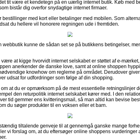
 det tit være et kendetegn på en uærlig internet butik. Køb med be
som bistår dig overfor snydagtige internet firmaer.
for bestillinger med kort eller betalinger med mobilen. Som alter
rudsat du hellere vil honorere regningen ude i fremtiden.
 en webbutik kunne de sådan set se på butikkens betingelser, men
 være at kigge hvorvidt internet selskabet er støttet af e-mærket
shoppen anerkender de danske love, samt at online shoppen hyp
nødvendige knowhow om reglerne på området. Derudover giver d
iver udsat for udfordringer som følge af din shopping.
g om at du er opmærksom på de mest essentielle retningslinjer de
empel den returpolitik internet selskabet kører med. I den relatio
ver tid gemmer ens kvitteringsmail, så man altid kan bevise bes
du søger produkter til en voksen eller et barn.
fuldstændig tiltalende genveje til at gennemgå ganske mange fo
iller vi forslag om, at du eftersøger online shoppens vurderinge
er.