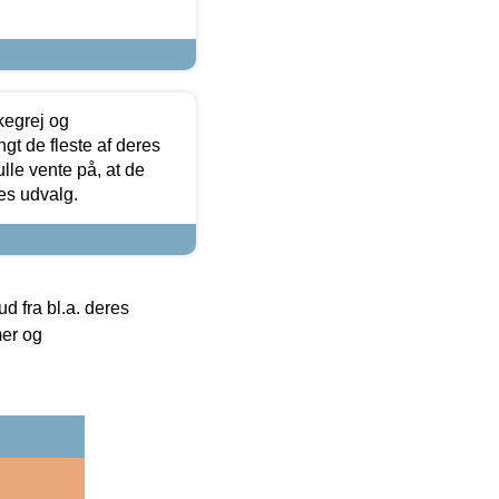
kegrej og
angt de fleste af deres
ulle vente på, at de
res udvalg.
 fra bl.a. deres
mer og