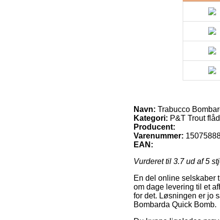
Navn:
Trabucco Bombar
Kategori:
P&T Trout flåd
Producent:
Varenummer:
1507588
EAN:
Vurderet til
3.7
ud af 5 st
En del online selskaber ti
om dage levering til et a
for det. Løsningen er jo 
Bombarda Quick Bomb.