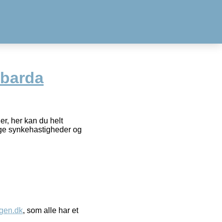
barda
er, her kan du helt
llige synkehastigheder og
gen.dk
, som alle har et