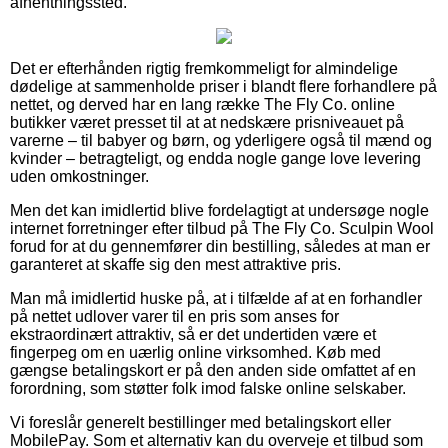
afhentningssted.
Det er efterhånden rigtig fremkommeligt for almindelige
dødelige at sammenholde priser i blandt flere forhandlere på
nettet, og derved har en lang række The Fly Co. online
butikker været presset til at at nedskære prisniveauet på
varerne – til babyer og børn, og yderligere også til mænd og
kvinder – betragteligt, og endda nogle gange love levering
uden omkostninger.
Men det kan imidlertid blive fordelagtigt at undersøge nogle
internet forretninger efter tilbud på The Fly Co. Sculpin Wool
forud for at du gennemfører din bestilling, således at man er
garanteret at skaffe sig den mest attraktive pris.
Man må imidlertid huske på, at i tilfælde af at en forhandler
på nettet udlover varer til en pris som anses for
ekstraordinært attraktiv, så er det undertiden være et
fingerpeg om en uærlig online virksomhed. Køb med
gængse betalingskort er på den anden side omfattet af en
forordning, som støtter folk imod falske online selskaber.
Vi foreslår generelt bestillinger med betalingskort eller
MobilePay. Som et alternativ kan du overveje et tilbud som