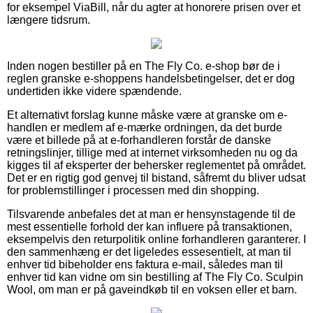
for eksempel ViaBill, når du agter at honorere prisen over et
længere tidsrum.
Inden nogen bestiller på en The Fly Co. e-shop bør de i
reglen granske e-shoppens handelsbetingelser, det er dog
undertiden ikke videre spændende.
Et alternativt forslag kunne måske være at granske om e-
handlen er medlem af e-mærke ordningen, da det burde
være et billede på at e-forhandleren forstår de danske
retningslinjer, tillige med at internet virksomheden nu og da
kigges til af eksperter der behersker reglementet på området.
Det er en rigtig god genvej til bistand, såfremt du bliver udsat
for problemstillinger i processen med din shopping.
Tilsvarende anbefales det at man er hensynstagende til de
mest essentielle forhold der kan influere på transaktionen,
eksempelvis den returpolitik online forhandleren garanterer. I
den sammenhæng er det ligeledes essesentielt, at man til
enhver tid bibeholder ens faktura e-mail, således man til
enhver tid kan vidne om sin bestilling af The Fly Co. Sculpin
Wool, om man er på gaveindkøb til en voksen eller et barn.