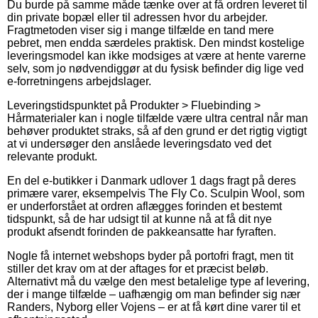
Du burde på samme måde tænke over at få ordren leveret til
din private bopæl eller til adressen hvor du arbejder.
Fragtmetoden viser sig i mange tilfælde en tand mere
pebret, men endda særdeles praktisk. Den mindst kostelige
leveringsmodel kan ikke modsiges at være at hente varerne
selv, som jo nødvendiggør at du fysisk befinder dig lige ved
e-forretningens arbejdslager.
Leveringstidspunktet på Produkter > Fluebinding >
Hårmaterialer kan i nogle tilfælde være ultra central når man
behøver produktet straks, så af den grund er det rigtig vigtigt
at vi undersøger den anslåede leveringsdato ved det
relevante produkt.
En del e-butikker i Danmark udlover 1 dags fragt på deres
primære varer, eksempelvis The Fly Co. Sculpin Wool, som
er underforstået at ordren aflægges forinden et bestemt
tidspunkt, så de har udsigt til at kunne nå at få dit nye
produkt afsendt forinden de pakkeansatte har fyraften.
Nogle få internet webshops byder på portofri fragt, men tit
stiller det krav om at der aftages for et præcist beløb.
Alternativt må du vælge den mest betalelige type af levering,
der i mange tilfælde – uafhængig om man befinder sig nær
Randers, Nyborg eller Vojens – er at få kørt dine varer til et