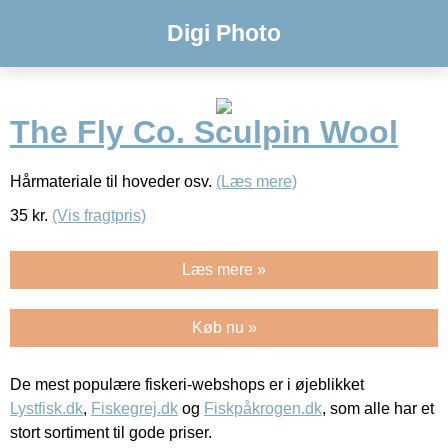
Digi Photo
The Fly Co. Sculpin Wool
Hårmateriale til hoveder osv.
(Læs mere)
35
kr.
(Vis fragtpris)
Læs mere »
Køb nu »
De mest populære fiskeri-webshops er i øjeblikket
Lystfisk.dk
,
Fiskegrej.dk
og
Fiskpåkrogen.dk
, som alle har et
stort sortiment til gode priser.