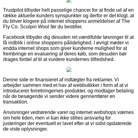
Trustpilot tilbyder helt passelige chancer for at finde ud af en
række aktuelle kunders synspunkter og derfor er det klogt, at
du bliver klogere på internet shoppens anmeldelser af The
Fly Co. Sculpin Wool før du bestiller.
Facebook tilbyder dig desuden ret værdifulde løsninger til at
få indblik i online shoppens pålidelighed. I øvrigt møder vi
endda internet shops som giver kunderne mulighed for at
frembringe en evaluering af deres køb, som desuden bør
drages fordel af til at vurdere kundernes tilfredshed.
Denne side er finansieret af indtægter fra reklamer. Vi
arbejder sammen med et hav af webbutikker i form af at vi
introducerer forretningernes produkter, og modtager betaling
når de besøgende vi sender videre gennemfører en
transaktion.
Anvisninger vedrørende varer og internet webshops værnes
om hele tiden, men vi kan ikke stilles ansvarlig for
justeringer der eventuelt er lavet efter at vi sidst opdaterede
de viste oplysninger.