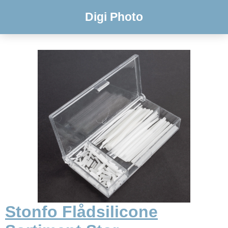
Digi Photo
Stonfo Flådsilicone