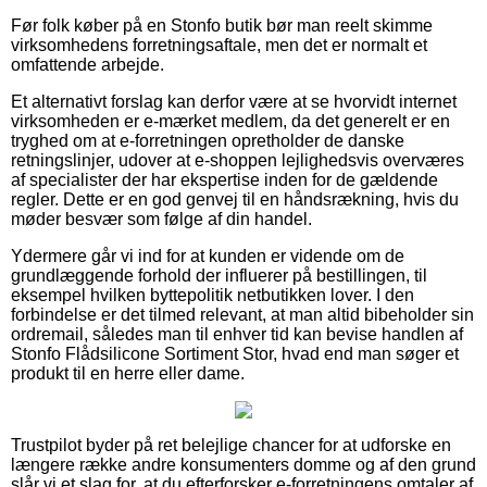
Før folk køber på en Stonfo butik bør man reelt skimme
virksomhedens forretningsaftale, men det er normalt et
omfattende arbejde.
Et alternativt forslag kan derfor være at se hvorvidt internet
virksomheden er e-mærket medlem, da det generelt er en
tryghed om at e-forretningen opretholder de danske
retningslinjer, udover at e-shoppen lejlighedsvis overværes
af specialister der har ekspertise inden for de gældende
regler. Dette er en god genvej til en håndsrækning, hvis du
møder besvær som følge af din handel.
Ydermere går vi ind for at kunden er vidende om de
grundlæggende forhold der influerer på bestillingen, til
eksempel hvilken byttepolitik netbutikken lover. I den
forbindelse er det tilmed relevant, at man altid bibeholder sin
ordremail, således man til enhver tid kan bevise handlen af
Stonfo Flådsilicone Sortiment Stor, hvad end man søger et
produkt til en herre eller dame.
Trustpilot byder på ret belejlige chancer for at udforske en
længere række andre konsumenters domme og af den grund
slår vi et slag for, at du efterforsker e-forretningens omtaler af