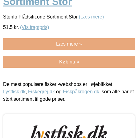
Sortiment Stor
Stonfo Flådsilicone Sortiment Stor
(Læs mere)
51.5
kr.
(Vis fragtpris)
Læs mere »
Køb nu »
De mest populære fiskeri-webshops er i øjeblikket
Lystfisk.dk
,
Fiskegrej.dk
og
Fiskpåkrogen.dk
, som alle har et
stort sortiment til gode priser.