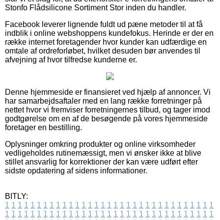
Stonfo Flådsilicone Sortiment Stor inden du handler.
Facebook leverer lignende fuldt ud pæne metoder til at få
indblik i online webshoppens kundefokus. Herinde er der en
række internet foretagender hvor kunder kan udfærdige en
omtale af ordreforløbet, hvilket desuden bør anvendes til
afvejning af hvor tilfredse kunderne er.
Denne hjemmeside er finansieret ved hjælp af annoncer. Vi
har samarbejdsaftaler med en lang række forretninger på
nettet hvor vi fremviser forretningernes tilbud, og tager imod
godtgørelse om en af de besøgende på vores hjemmeside
foretager en bestilling.
Oplysninger omkring produkter og online virksomheder
vedligeholdes rutinemæssigt, men vi ønsker ikke at blive
stillet ansvarlig for korrektioner der kan være udført efter
sidste opdatering af sidens informationer.
BITLY:
1
1
1
1
1
1
1
1
1
1
1
1
1
1
1
1
1
1
1
1
1
1
1
1
1
1
1
1
1
1
1
1
1
1
1
1
1
1
1
1
1
1
1
1
1
1
1
1
1
1
1
1
1
1
1
1
1
1
1
1
1
1
1
1
1
1