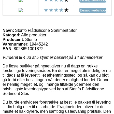
Besøg webshop
Besøg webshop
Navn:
Stonfo Flådsilicone Sortiment Stor
Kategori:
Alle produkter
Producent:
Stonfo
Varenummer:
19445242
EAN:
8028651001872
Vurderet til
4
ud af 5 stjerner baseret på
14
anmeldelser
De fleste butikker på nettet giver nu til dags en række
forskellige leveringsmåder. En der er meget almindelig er nu
til dags at få leveret til et afhentningssted, og så kan du blot
gå forbi efter bestillingen når der er mulighed for det. Denne
er nemlig meget let, og i mange tilfælde ydermere den
prisbilligste leveringstype ved køb af Stonfo Flådsilicone
Sortiment Stor.
Du burde endvidere foretrække at bestille pakken til levering
til din bolig eller til dit arbejde. Fragtmetoden bliver for det
meste et hak dyrere, men samtidig usædvanlig praktisk. Den