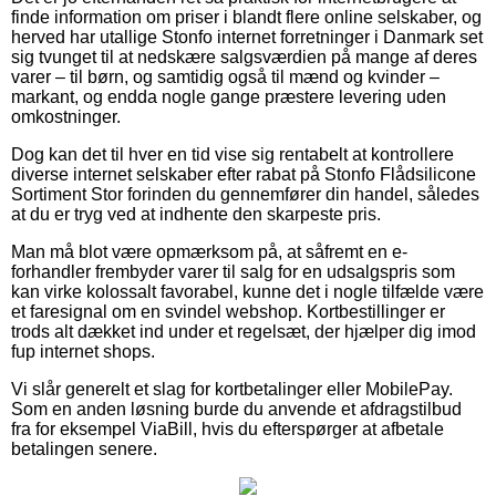
finde information om priser i blandt flere online selskaber, og
herved har utallige Stonfo internet forretninger i Danmark set
sig tvunget til at nedskære salgsværdien på mange af deres
varer – til børn, og samtidig også til mænd og kvinder –
markant, og endda nogle gange præstere levering uden
omkostninger.
Dog kan det til hver en tid vise sig rentabelt at kontrollere
diverse internet selskaber efter rabat på Stonfo Flådsilicone
Sortiment Stor forinden du gennemfører din handel, således
at du er tryg ved at indhente den skarpeste pris.
Man må blot være opmærksom på, at såfremt en e-
forhandler frembyder varer til salg for en udsalgspris som
kan virke kolossalt favorabel, kunne det i nogle tilfælde være
et faresignal om en svindel webshop. Kortbestillinger er
trods alt dækket ind under et regelsæt, der hjælper dig imod
fup internet shops.
Vi slår generelt et slag for kortbetalinger eller MobilePay.
Som en anden løsning burde du anvende et afdragstilbud
fra for eksempel ViaBill, hvis du efterspørger at afbetale
betalingen senere.