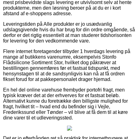
mest prisbevidste slags levering er utvivlsomt selv at hente
produkterne, men den løsning beroer på at du er i kort
afstand af e-shoppens adresse.
Leveringstiden på Alle produkter er jo usædvanlig
udslagsgivende hvis du har brug for din ordre omgående, så
derfor er det rigtig essentielt at man studerer tidshorisonten
for levering for den vedkommende vare.
Flere internet foretagender tilbyder 1 hverdags levering på
mange af butikkens varenumre, eksempelvis Stonfo
Flådsilicone Sortiment Stor, hvilket dog påkræver at
bestillingen gennemføres før et fastsat tidspunkt, med
hensynstagen til at de sandsynligvis kan nå at få ordren
fikset forud for at pakkepersonalet drager hjemad.
En hel del online varehuse frembyder portofri fragt, men
typisk kræver det at der erhverves for et fastsat beløb.
Alternativt kunne du foretrække den billigste mulighed for
fragt, hvilket tit – hvad end du befinder sig i Vejle,
Frederikssund eller Tønder – vil blive at få dem til at køre
dine varer til et udleveringssted.
Det er jo efterhånden ret så praktisk for internetbrugere at