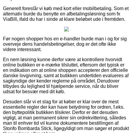
Generelt foreslår vi køb med kort eller mobilbetaling. Som et
alternativ burde du benytte en afbetalingsløsning som fx
ViaBill, ifald du har i sinde at klare beløbet ude i fremtiden.
Før nogen shopper hos en e-handler burde man i og for sig
overveje dens handelsbetingelser, dog er det ofte ikke
videre interessant.
En nem løsning kunne derfor være at kontrollere hvorvidt
online butikken er e-mærke tilsluttet, eftersom det typisk er
en indikation om at online shoppen accepterer den officielle
danske lovgivning, samt at butikken undertiden evalueres af
sagkyndige der kender reglerne på området. Derudover
tilbydes du lejlighed til hjælpende service, når du bliver
udsat for besvær med dit køb.
Desuden slår vi et slag for at køber er klar over de mest
essentielle regler der kan have betydning for ordren, f.eks.
den byttepolitik butikken tilsikrer. Derfor er det desuden
vigtigt, at man permanent sikrer sin ordrekvittering, således
man til enhver tid vil kunne dokumentere bestillingen af
Stonfo Bombarda Stick, ligegyldigt om man søger et produkt