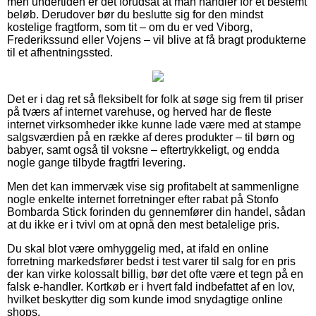
men undertiden er det forudsat at man handler for et bestemt
beløb. Derudover bør du beslutte sig for den mindst
kostelige fragtform, som tit – om du er ved Viborg,
Frederikssund eller Vojens – vil blive at få bragt produkterne
til et afhentningssted.
Det er i dag ret så fleksibelt for folk at søge sig frem til priser
på tværs af internet varehuse, og herved har de fleste
internet virksomheder ikke kunne lade være med at stampe
salgsværdien på en række af deres produkter – til børn og
babyer, samt også til voksne – eftertrykkeligt, og endda
nogle gange tilbyde fragtfri levering.
Men det kan immervæk vise sig profitabelt at sammenligne
nogle enkelte internet forretninger efter rabat på Stonfo
Bombarda Stick forinden du gennemfører din handel, sådan
at du ikke er i tvivl om at opnå den mest betalelige pris.
Du skal blot være omhyggelig med, at ifald en online
forretning markedsfører bedst i test varer til salg for en pris
der kan virke kolossalt billig, bør det ofte være et tegn på en
falsk e-handler. Kortkøb er i hvert fald indbefattet af en lov,
hvilket beskytter dig som kunde imod snydagtige online
shops.