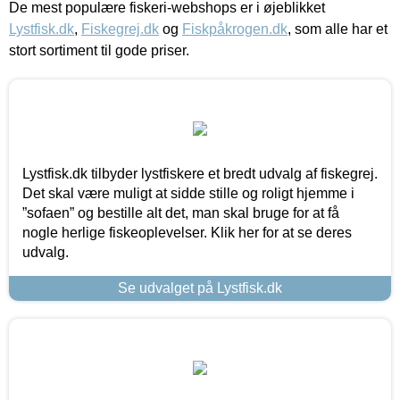
De mest populære fiskeri-webshops er i øjeblikket
Lystfisk.dk
,
Fiskegrej.dk
og
Fiskpåkrogen.dk
, som alle har et
stort sortiment til gode priser.
Lystfisk.dk tilbyder lystfiskere et bredt udvalg af fiskegrej.
Det skal være muligt at sidde stille og roligt hjemme i
”sofaen” og bestille alt det, man skal bruge for at få
nogle herlige fiskeoplevelser. Klik her for at se deres
udvalg.
Se udvalget på Lystfisk.dk