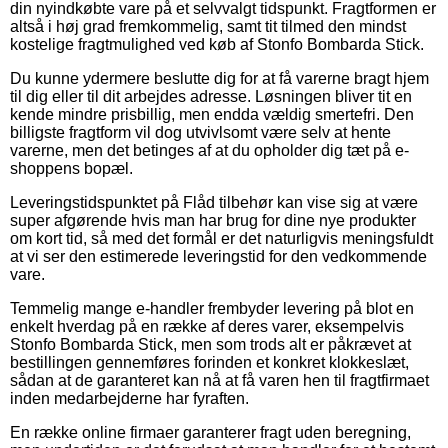
din nyindkøbte vare på et selvvalgt tidspunkt. Fragtformen er
altså i høj grad fremkommelig, samt tit tilmed den mindst
kostelige fragtmulighed ved køb af Stonfo Bombarda Stick.
Du kunne ydermere beslutte dig for at få varerne bragt hjem
til dig eller til dit arbejdes adresse. Løsningen bliver tit en
kende mindre prisbillig, men endda vældig smertefri. Den
billigste fragtform vil dog utvivlsomt være selv at hente
varerne, men det betinges af at du opholder dig tæt på e-
shoppens bopæl.
Leveringstidspunktet på Flåd tilbehør kan vise sig at være
super afgørende hvis man har brug for dine nye produkter
om kort tid, så med det formål er det naturligvis meningsfuldt
at vi ser den estimerede leveringstid for den vedkommende
vare.
Temmelig mange e-handler frembyder levering på blot en
enkelt hverdag på en række af deres varer, eksempelvis
Stonfo Bombarda Stick, men som trods alt er påkrævet at
bestillingen gennemføres forinden et konkret klokkeslæt,
sådan at de garanteret kan nå at få varen hen til fragtfirmaet
inden medarbejderne har fyraften.
En række online firmaer garanterer fragt uden beregning,