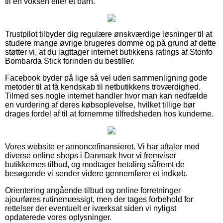
til en voksen eller et barn.
Trustpilot tilbyder dig regulære ønskværdige løsninger til at
studere mange øvrige brugeres domme og på grund af dette
støtter vi, at du iagttager internet butikkens ratings af Stonfo
Bombarda Stick forinden du bestiller.
Facebook byder på lige så vel uden sammenligning gode
metoder til at få kendskab til netbutikkens troværdighed.
Tilmed ses nogle internet handler hvor man kan nedfælde
en vurdering af deres købsoplevelse, hvilket tillige bør
drages fordel af til at fornemme tilfredsheden hos kunderne.
Vores website er annoncefinansieret. Vi har aftaler med
diverse online shops i Danmark hvor vi fremviser
butikkernes tilbud, og modtager betaling såfremt de
besøgende vi sender videre gennemfører et indkøb.
Orientering angående tilbud og online forretninger
ajourføres rutinemæssigt, men der tages forbehold for
rettelser der eventuelt er iværksat siden vi nyligst
opdaterede vores oplysninger.