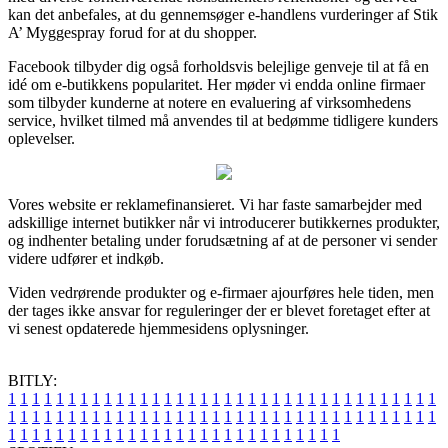
kan det anbefales, at du gennemsøger e-handlens vurderinger af Stik
A’ Myggespray forud for at du shopper.
Facebook tilbyder dig også forholdsvis belejlige genveje til at få en
idé om e-butikkens popularitet. Her møder vi endda online firmaer
som tilbyder kunderne at notere en evaluering af virksomhedens
service, hvilket tilmed må anvendes til at bedømme tidligere kunders
oplevelser.
Vores website er reklamefinansieret. Vi har faste samarbejder med
adskillige internet butikker når vi introducerer butikkernes produkter,
og indhenter betaling under forudsætning af at de personer vi sender
videre udfører et indkøb.
Viden vedrørende produkter og e-firmaer ajourføres hele tiden, men
der tages ikke ansvar for reguleringer der er blevet foretaget efter at
vi senest opdaterede hjemmesidens oplysninger.
BITLY:
1
1
1
1
1
1
1
1
1
1
1
1
1
1
1
1
1
1
1
1
1
1
1
1
1
1
1
1
1
1
1
1
1
1
1
1
1
1
1
1
1
1
1
1
1
1
1
1
1
1
1
1
1
1
1
1
1
1
1
1
1
1
1
1
1
1
1
1
1
1
1
1
1
1
1
1
1
1
1
1
1
1
1
1
1
1
1
1
1
1
1
1
1
1
1
1
1
1
1
1