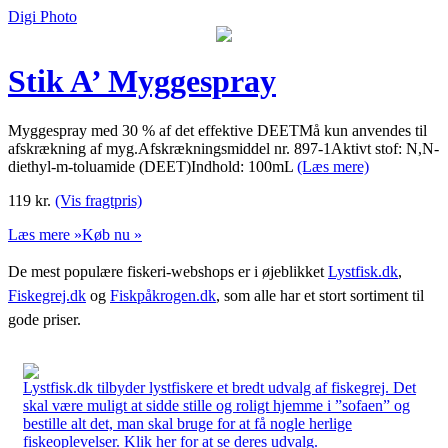
Digi Photo
Stik A’ Myggespray
Myggespray med 30 % af det effektive DEETMå kun anvendes til
afskrækning af myg.Afskrækningsmiddel nr. 897-1Aktivt stof: N,N-
diethyl-m-toluamide (DEET)Indhold: 100mL
(Læs mere)
119
kr.
(Vis fragtpris)
Læs mere »
Køb nu »
De mest populære fiskeri-webshops er i øjeblikket
Lystfisk.dk
,
Fiskegrej.dk
og
Fiskpåkrogen.dk
, som alle har et stort sortiment til
gode priser.
Lystfisk.dk tilbyder lystfiskere et bredt udvalg af fiskegrej. Det
skal være muligt at sidde stille og roligt hjemme i ”sofaen” og
bestille alt det, man skal bruge for at få nogle herlige
fiskeoplevelser. Klik her for at se deres udvalg.