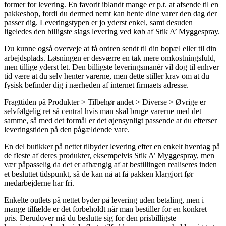
former for levering. En favorit iblandt mange er p.t. at afsende til en
pakkeshop, fordi du dermed nemt kan hente dine varer den dag der
passer dig. Leveringstypen er jo yderst enkel, samt desuden
ligeledes den billigste slags levering ved køb af Stik A’ Myggespray.
Du kunne også overveje at få ordren sendt til din bopæl eller til din
arbejdsplads. Løsningen er desværre en tak mere omkostningsfuld,
men tillige yderst let. Den billigste leveringsmanér vil dog til enhver
tid være at du selv henter varerne, men dette stiller krav om at du
fysisk befinder dig i nærheden af internet firmaets adresse.
Fragttiden på Produkter > Tilbehør andet > Diverse > Øvrige er
selvfølgelig ret så central hvis man skal bruge varerne med det
samme, så med det formål er det øjensynligt passende at du efterser
leveringstiden på den pågældende vare.
En del butikker på nettet tilbyder levering efter en enkelt hverdag på
de fleste af deres produkter, eksempelvis Stik A’ Myggespray, men
vær påpasselig da det er afhængig af at bestillingen realiseres inden
et besluttet tidspunkt, så de kan nå at få pakken klargjort før
medarbejderne har fri.
Enkelte outlets på nettet byder på levering uden betaling, men i
mange tilfælde er det forbeholdt når man bestiller for en konkret
pris. Derudover må du beslutte sig for den prisbilligste