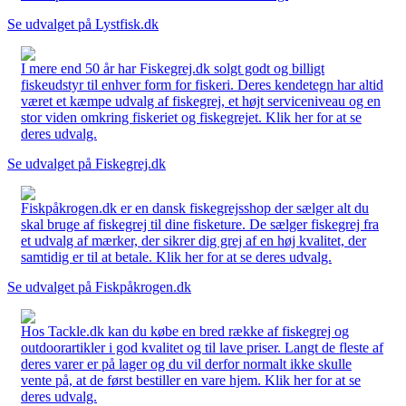
Se udvalget på Lystfisk.dk
I mere end 50 år har Fiskegrej.dk solgt godt og billigt
fiskeudstyr til enhver form for fiskeri. Deres kendetegn har altid
været et kæmpe udvalg af fiskegrej, et højt serviceniveau og en
stor viden omkring fiskeriet og fiskegrejet. Klik her for at se
deres udvalg.
Se udvalget på Fiskegrej.dk
Fiskpåkrogen.dk er en dansk fiskegrejsshop der sælger alt du
skal bruge af fiskegrej til dine fisketure. De sælger fiskegrej fra
et udvalg af mærker, der sikrer dig grej af en høj kvalitet, der
samtidig er til at betale. Klik her for at se deres udvalg.
Se udvalget på Fiskpåkrogen.dk
Hos Tackle.dk kan du købe en bred række af fiskegrej og
outdoorartikler i god kvalitet og til lave priser. Langt de fleste af
deres varer er på lager og du vil derfor normalt ikke skulle
vente på, at de først bestiller en vare hjem. Klik her for at se
deres udvalg.