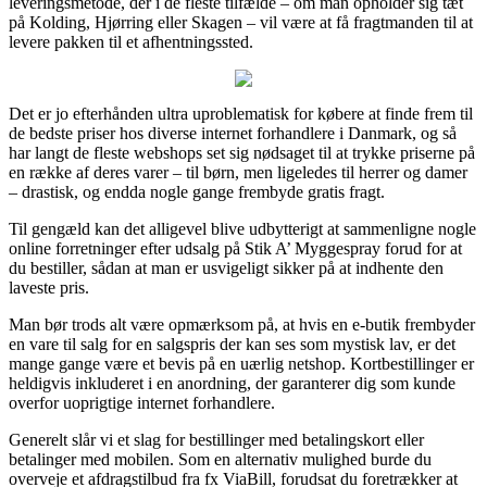
leveringsmetode, der i de fleste tilfælde – om man opholder sig tæt
på Kolding, Hjørring eller Skagen – vil være at få fragtmanden til at
levere pakken til et afhentningssted.
Det er jo efterhånden ultra uproblematisk for købere at finde frem til
de bedste priser hos diverse internet forhandlere i Danmark, og så
har langt de fleste webshops set sig nødsaget til at trykke priserne på
en række af deres varer – til børn, men ligeledes til herrer og damer
– drastisk, og endda nogle gange frembyde gratis fragt.
Til gengæld kan det alligevel blive udbytterigt at sammenligne nogle
online forretninger efter udsalg på Stik A’ Myggespray forud for at
du bestiller, sådan at man er usvigeligt sikker på at indhente den
laveste pris.
Man bør trods alt være opmærksom på, at hvis en e-butik frembyder
en vare til salg for en salgspris der kan ses som mystisk lav, er det
mange gange være et bevis på en uærlig netshop. Kortbestillinger er
heldigvis inkluderet i en anordning, der garanterer dig som kunde
overfor uoprigtige internet forhandlere.
Generelt slår vi et slag for bestillinger med betalingskort eller
betalinger med mobilen. Som en alternativ mulighed burde du
overveje et afdragstilbud fra fx ViaBill, forudsat du foretrækker at