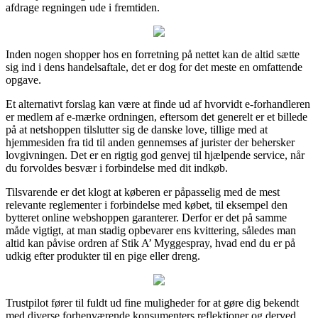
afdrage regningen ude i fremtiden.
Inden nogen shopper hos en forretning på nettet kan de altid sætte
sig ind i dens handelsaftale, det er dog for det meste en omfattende
opgave.
Et alternativt forslag kan være at finde ud af hvorvidt e-forhandleren
er medlem af e-mærke ordningen, eftersom det generelt er et billede
på at netshoppen tilslutter sig de danske love, tillige med at
hjemmesiden fra tid til anden gennemses af jurister der behersker
lovgivningen. Det er en rigtig god genvej til hjælpende service, når
du forvoldes besvær i forbindelse med dit indkøb.
Tilsvarende er det klogt at køberen er påpasselig med de mest
relevante reglementer i forbindelse med købet, til eksempel den
bytteret online webshoppen garanterer. Derfor er det på samme
måde vigtigt, at man stadig opbevarer ens kvittering, således man
altid kan påvise ordren af Stik A’ Myggespray, hvad end du er på
udkig efter produkter til en pige eller dreng.
Trustpilot fører til fuldt ud fine muligheder for at gøre dig bekendt
med diverse forhenværende konsumenters reflektioner og derved