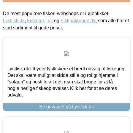
De mest populære fiskeri-webshops er i øjeblikket
Lystfisk.dk
,
Fiskegrej.dk
og
Fiskpåkrogen.dk
, som alle har et
stort sortiment til gode priser.
Lystfisk.dk tilbyder lystfiskere et bredt udvalg af fiskegrej.
Det skal være muligt at sidde stille og roligt hjemme i
”sofaen” og bestille alt det, man skal bruge for at få
nogle herlige fiskeoplevelser. Klik her for at se deres
udvalg.
Se udvalget på Lystfisk.dk