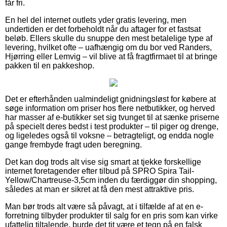
får fri.
En hel del internet outlets yder gratis levering, men
undertiden er det forbeholdt når du aftager for et fastsat
beløb. Ellers skulle du snuppe den mest betalelige type af
levering, hvilket ofte – uafhængig om du bor ved Randers,
Hjørring eller Lemvig – vil blive at få fragtfirmaet til at bringe
pakken til en pakkeshop.
Det er efterhånden ualmindeligt gnidningsløst for købere at
søge information om priser hos flere netbutikker, og herved
har masser af e-butikker set sig tvunget til at sænke priserne
på specielt deres bedst i test produkter – til piger og drenge,
og ligeledes også til voksne – betragteligt, og endda nogle
gange frembyde fragt uden beregning.
Det kan dog trods alt vise sig smart at tjekke forskellige
internet foretagender efter tilbud på SPRO Spira Tail-
Yellow/Chartreuse-3,5cm inden du færdiggør din shopping,
således at man er sikret at få den mest attraktive pris.
Man bør trods alt være så påvagt, at i tilfælde af at en e-
forretning tilbyder produkter til salg for en pris som kan virke
ufattelig tiltalende, burde det tit være et tegn på en falsk