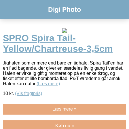
Digi Photo
SPRO Spira Tail-
Yellow/Chartreuse-3,5cm
Jighalen som er mere end bare en jighale. Spira Tail’en har
en flad bagende, der giver en særdeles livlig gang i vandet.
Halen er virkelig giftig monteret op på en enkeltkrog, og
fisket efter et lille bombarda flåd. P&T ørrederne går amok!
Halen kan natur
(Læs mere)
10
kr.
(Vis fragtpris)
Læs mere »
Køb nu »