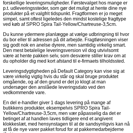
forskellige leveringsmuligheder. Førstevalget hos mange er
p.t. udleveringssteder, som gør det muligt at hente dine nye
produkter på et valgfrit tidspunkt. Fragtformen er jo meget
simpel, samt oftest ligeledes den mindst kostelige fragttype
ved køb af SPRO Spira Tail-Yellow/Chartreuse-3,5cm.
Du kunne ydermere planlægge at vælge udbringning til hvor
du bor eller til adressen på dit arbejde. Fragtløsningen viser
sig godt nok en anelse dyrere, men samtidig virkelig smart.
Den mest betalelige leveringsversion vil dog utvivlsomt
være at hente pakken selv, som desværre stiller krav om at
du opholder dig med kort afstand til e-firmaets tilholdssted.
Leveringsdygtigheden på Default Category kan vise sig at
være virkelig vigtig hvis du står og skal bruge produktet
omgående, og af den grund er det jo klogt at man
undersøger den anslåede leveringsdato ved den
vedkommende vare.
En del e-handler giver 1 dags levering på mange af
butikkens produkter, eksempelvis SPRO Spira Tail-
Yellow/Chartreuse-3,5cm, men vær påpasselig da det er
betinget af at handlen laves tidligere end et angivent
klokkeslæt, med hensynstagen til at de sandsynligvis kan nå
at få de nye varer pakket forud for at pakkemedarbejderne