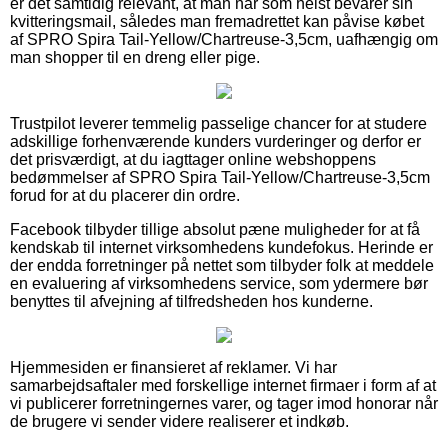
er det samtidig relevant, at man når som helst bevarer sin
kvitteringsmail, således man fremadrettet kan påvise købet
af SPRO Spira Tail-Yellow/Chartreuse-3,5cm, uafhængig om
man shopper til en dreng eller pige.
Trustpilot leverer temmelig passelige chancer for at studere
adskillige forhenværende kunders vurderinger og derfor er
det prisværdigt, at du iagttager online webshoppens
bedømmelser af SPRO Spira Tail-Yellow/Chartreuse-3,5cm
forud for at du placerer din ordre.
Facebook tilbyder tillige absolut pæne muligheder for at få
kendskab til internet virksomhedens kundefokus. Herinde er
der endda forretninger på nettet som tilbyder folk at meddele
en evaluering af virksomhedens service, som ydermere bør
benyttes til afvejning af tilfredsheden hos kunderne.
Hjemmesiden er finansieret af reklamer. Vi har
samarbejdsaftaler med forskellige internet firmaer i form af at
vi publicerer forretningernes varer, og tager imod honorar når
de brugere vi sender videre realiserer et indkøb.