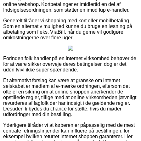
online webshop. Kortbetalinger er imidlertid en del af
Indsigelsesordningen, som støtter en imod fup e-handler.
Generelt tilråder vi shopping med kort eller mobilbetaling.
Som en alternativ mulighed kunne du bruge en løsning på
afbetaling som f.eks. ViaBill, når du gerne vil godtgøre
omkostningerne over flere uger.
Forinden folk handler på en internet virksomhed behøver de
for at være sikker overveje deres betingelser, dog er det
uden tvivl ikke super spændende.
Et alternativt forslag kan være at granske om internet
selskabet er medlem af e-mærke ordningen, eftersom det
ofte er en sikring om at online shoppen anerkender de
opstillede regler, tillige med at online virksomheden jævnligt
revurderes af fagfolk der har indsigt i de gældende regler.
Desuden tilbydes du chance for støtte, hvis du møder
udfordringer med din bestilling.
Yderligere tilråder vi at køberen er påpasselig med de mest
centrale retningslinjer der kan influere på bestillingen, for
eksempel hvilken returret internet shoppen garanterer. Her