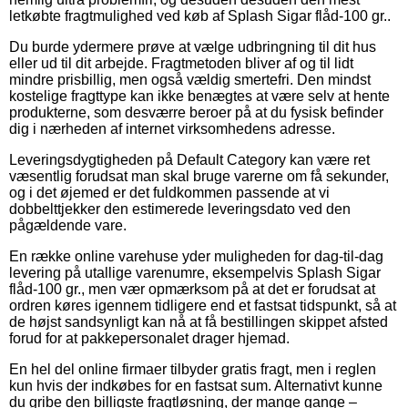
letkøbte fragtmulighed ved køb af Splash Sigar flåd-100 gr..
Du burde ydermere prøve at vælge udbringning til dit hus
eller ud til dit arbejde. Fragtmetoden bliver af og til lidt
mindre prisbillig, men også vældig smertefri. Den mindst
kostelige fragttype kan ikke benægtes at være selv at hente
produkterne, som desværre beroer på at du fysisk befinder
dig i nærheden af internet virksomhedens adresse.
Leveringsdygtigheden på Default Category kan være ret
væsentlig forudsat man skal bruge varerne om få sekunder,
og i det øjemed er det fuldkommen passende at vi
dobbelttjekker den estimerede leveringsdato ved den
pågældende vare.
En række online varehuse yder muligheden for dag-til-dag
levering på utallige varenumre, eksempelvis Splash Sigar
flåd-100 gr., men vær opmærksom på at det er forudsat at
ordren køres igennem tidligere end et fastsat tidspunkt, så at
de højst sandsynligt kan nå at få bestillingen skippet afsted
forud for at pakkepersonalet drager hjemad.
En hel del online firmaer tilbyder gratis fragt, men i reglen
kun hvis der indkøbes for en fastsat sum. Alternativt kunne
du gribe den billigste fragtløsning, der mange gange –