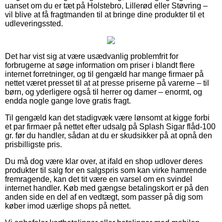
uanset om du er tæt på Holstebro, Lillerød eller Støvring –
vil blive at få fragtmanden til at bringe dine produkter til et
udleveringssted.
Det har vist sig at være usædvanlig problemfrit for
forbrugerne at søge information om priser i blandt flere
internet forretninger, og til gengæld har mange firmaer på
nettet været presset til at at presse priserne på varerne – til
børn, og yderligere også til herrer og damer – enormt, og
endda nogle gange love gratis fragt.
Til gengæld kan det stadigvæk være lønsomt at kigge forbi
et par firmaer på nettet efter udsalg på Splash Sigar flåd-100
gr. før du handler, sådan at du er skudsikker på at opnå den
prisbilligste pris.
Du må dog være klar over, at ifald en shop udlover deres
produkter til salg for en salgspris som kan virke hamrende
fremragende, kan det tit være en varsel om en svindel
internet handler. Køb med gængse betalingskort er på den
anden side en del af en vedtægt, som passer på dig som
køber imod uærlige shops på nettet.