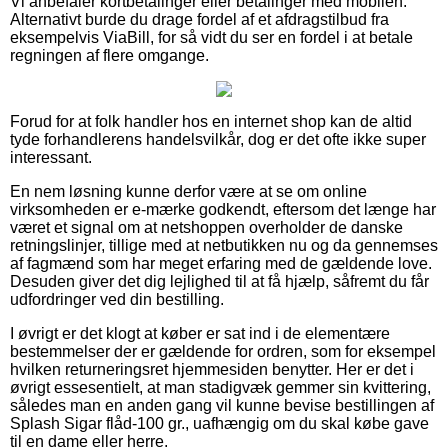
Vi anbefaler kortbetalinger eller betalinger med mobilen.
Alternativt burde du drage fordel af et afdragstilbud fra
eksempelvis ViaBill, for så vidt du ser en fordel i at betale
regningen af flere omgange.
Forud for at folk handler hos en internet shop kan de altid
tyde forhandlerens handelsvilkår, dog er det ofte ikke super
interessant.
En nem løsning kunne derfor være at se om online
virksomheden er e-mærke godkendt, eftersom det længe har
været et signal om at netshoppen overholder de danske
retningslinjer, tillige med at netbutikken nu og da gennemses
af fagmænd som har meget erfaring med de gældende love.
Desuden giver det dig lejlighed til at få hjælp, såfremt du får
udfordringer ved din bestilling.
I øvrigt er det klogt at køber er sat ind i de elementære
bestemmelser der er gældende for ordren, som for eksempel
hvilken returneringsret hjemmesiden benytter. Her er det i
øvrigt essesentielt, at man stadigvæk gemmer sin kvittering,
således man en anden gang vil kunne bevise bestillingen af
Splash Sigar flåd-100 gr., uafhængig om du skal købe gave
til en dame eller herre.