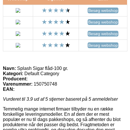
Besøg webshop
Besøg webshop
Besøg webshop
Besøg webshop
Navn:
Splash Sigar flåd-100 gr.
Kategori:
Default Category
Producent:
Varenummer:
150750748
EAN:
Vurderet til
3.9
ud af 5 stjerner baseret på
5
anmeldelser
Temmelig mange internet firmaer tilbyder nu en række
forskellige leveringsmodeller. En af dem der er mest
populær er nu til dags pakkeshops, og så afhenter du blot
produkterne når det passer dig bedst. Fragtmetoden er
nemlig ultra problemfri, og desuden desuden den mest