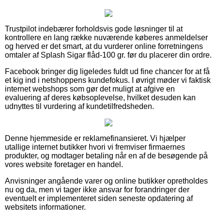
Trustpilot indebærer forholdsvis gode løsninger til at
kontrollere en lang række nuværende køberes anmeldelser
og herved er det smart, at du vurderer online forretningens
omtaler af Splash Sigar flåd-100 gr. før du placerer din ordre.
Facebook bringer dig ligeledes fuldt ud fine chancer for at få
et kig ind i netshoppens kundefokus. I øvrigt møder vi faktisk
internet webshops som gør det muligt at afgive en
evaluering af deres købsoplevelse, hvilket desuden kan
udnyttes til vurdering af kundetilfredsheden.
Denne hjemmeside er reklamefinansieret. Vi hjælper
utallige internet butikker hvori vi fremviser firmaernes
produkter, og modtager betaling når en af de besøgende på
vores website foretager en handel.
Anvisninger angående varer og online butikker opretholdes
nu og da, men vi tager ikke ansvar for forandringer der
eventuelt er implementeret siden seneste opdatering af
websitets informationer.