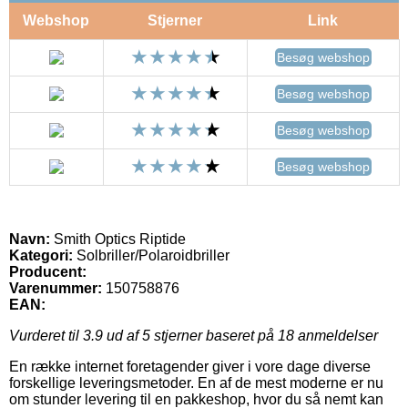
Webshop
Stjerner
Link
Besøg webshop
Besøg webshop
Besøg webshop
Besøg webshop
Navn:
Smith Optics Riptide
Kategori:
Solbriller/Polaroidbriller
Producent:
Varenummer:
150758876
EAN:
Vurderet til
3.9
ud af 5 stjerner baseret på
18
anmeldelser
En række internet foretagender giver i vore dage diverse
forskellige leveringsmetoder. En af de mest moderne er nu
om stunder levering til en pakkeshop, hvor du så nemt kan