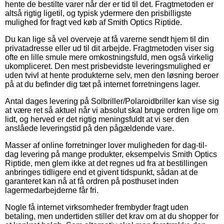
hente de bestilte varer når der er tid til det. Fragtmetoden er
altså rigtig ligetil, og typisk ydermere den prisbilligste
mulighed for fragt ved køb af Smith Optics Riptide.
Du kan lige så vel overveje at få varerne sendt hjem til din
privatadresse eller ud til dit arbejde. Fragtmetoden viser sig
ofte en lille smule mere omkostningsfuld, men også virkelig
ukompliceret. Den mest prisbevidste leveringsmulighed er
uden tvivl at hente produkterne selv, men den løsning beroer
på at du befinder dig tæt på internet forretningens lager.
Antal dages levering på Solbriller/Polaroidbriller kan vise sig
at være ret så aktuel når vi absolut skal bruge ordren lige om
lidt, og herved er det rigtig meningsfuldt at vi ser den
anslåede leveringstid på den pågældende vare.
Masser af online forretninger lover muligheden for dag-til-
dag levering på mange produkter, eksempelvis Smith Optics
Riptide, men glem ikke at det regnes ud fra at bestillingen
anbringes tidligere end et givent tidspunkt, sådan at de
garanteret kan nå at få ordren på posthuset inden
lagermedarbejderne får fri.
Nogle få internet virksomheder frembyder fragt uden
betaling, men undertiden stiller det krav om at du shopper for