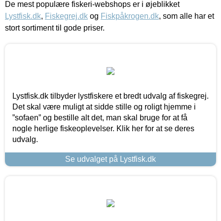
De mest populære fiskeri-webshops er i øjeblikket
Lystfisk.dk
,
Fiskegrej.dk
og
Fiskpåkrogen.dk
, som alle har et
stort sortiment til gode priser.
Lystfisk.dk tilbyder lystfiskere et bredt udvalg af fiskegrej.
Det skal være muligt at sidde stille og roligt hjemme i
”sofaen” og bestille alt det, man skal bruge for at få
nogle herlige fiskeoplevelser. Klik her for at se deres
udvalg.
Se udvalget på Lystfisk.dk