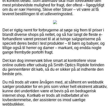
et konkret beløb. Som alternativ skal man foretrække den
mest prisbevidste mulighed for fragt, der oftest – ligegyldigt
om du er nær Herning, Skive eller Struer – vil være at få
leveret bestillingen til et udleveringssted.
Det er rigtig nemt for forbrugerne at søge sig frem til priser i
blandt diverse shops på nettet, og så har langt de fleste e-
forhandlere været presset til at at tvinge salgspriserne på
specielt deres bedst i test produkter – til børn og babyer, og
tillige også til herrer og damer – markant, og endda nogle
gange frembyde portofri fragt.
Det kan dog immervæk blive smart at kontrollere visse
online outlets efter udsalg på Smith Optics Riptide forinden
du gennemfører dit køb, så du er sikker på at indhente den
bedste pris.
Du må trods alt være årvågen med, at såfremt en webbutik
sælger produkter for en pris som virker helt ekstremt attraktiv,
kunne det undertiden være et bevis på en bedragerisk
internet shop. Kortkøb er trods alt indbefattet af en
lovbestemmelse, der assisterer os imod uærlige
webbutikker.