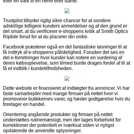
efter en vare til en herre eller dame.
Trustpilot tilbyder rigtig sikre chancer for at sondere
adskillige tidligere kunders anmeldelser og af den grund er
det smart, at du verificerer e-shoppens kritik af Smith Optics
Riptide forud for at du placerer din ordre.
Facebook præsterer også en del fantastiske løsninger til at
få indtryk af e-shoppens pålidelighed. Foruden det ses en
del e-forretninger hvor kunder kan notere en vurdering af
deres købsoplevelse, som tilmed burde drages fordel af til at
få et indblik i kundetilfredsheden.
Dette website er finansieret af indtægter fra annoncer. Vi har
faste samarbejder med mange firmaer på nettet hvor vi
promoverer butikkernes varer, og høster godtgørelse hvis du
foretager en handel.
Orientering angående produkter og firmaer på nettet
understøttes rutinemæssigt, men der tages forbehold for
korrektioner der potentielt er iværksat siden vi nyligst
opdaterede de anvendte oplysninger.