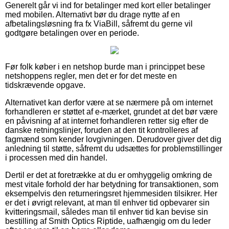
Generelt går vi ind for betalinger med kort eller betalinger
med mobilen. Alternativt bør du drage nytte af en
afbetalingsløsning fra fx ViaBill, såfremt du gerne vil
godtgøre betalingen over en periode.
Før folk køber i en netshop burde man i princippet bese
netshoppens regler, men det er for det meste en
tidskrævende opgave.
Alternativet kan derfor være at se nærmere på om internet
forhandleren er støttet af e-mærket, grundet at det bør være
en påvisning af at internet forhandleren retter sig efter de
danske retningslinjer, foruden at den tit kontrolleres af
fagmænd som kender lovgivningen. Derudover giver det dig
anledning til støtte, såfremt du udsættes for problemstillinger
i processen med din handel.
Dertil er det at foretrække at du er omhyggelig omkring de
mest vitale forhold der har betydning for transaktionen, som
eksempelvis den returneringsret hjemmesiden tilsikrer. Her
er det i øvrigt relevant, at man til enhver tid opbevarer sin
kvitteringsmail, således man til enhver tid kan bevise sin
bestilling af Smith Optics Riptide, uafhængig om du leder