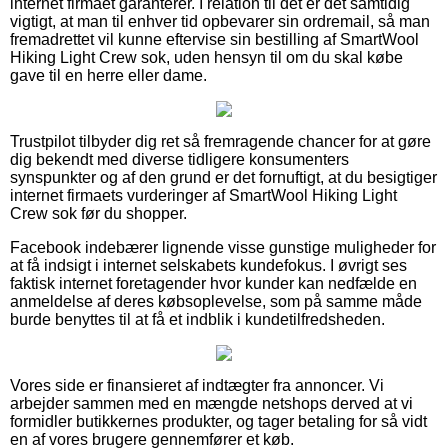
internet firmaet garanterer. I relation til det er det samtidig
vigtigt, at man til enhver tid opbevarer sin ordremail, så man
fremadrettet vil kunne eftervise sin bestilling af SmartWool
Hiking Light Crew sok, uden hensyn til om du skal købe
gave til en herre eller dame.
Trustpilot tilbyder dig ret så fremragende chancer for at gøre
dig bekendt med diverse tidligere konsumenters
synspunkter og af den grund er det fornuftigt, at du besigtiger
internet firmaets vurderinger af SmartWool Hiking Light
Crew sok før du shopper.
Facebook indebærer lignende visse gunstige muligheder for
at få indsigt i internet selskabets kundefokus. I øvrigt ses
faktisk internet foretagender hvor kunder kan nedfælde en
anmeldelse af deres købsoplevelse, som på samme måde
burde benyttes til at få et indblik i kundetilfredsheden.
Vores side er finansieret af indtægter fra annoncer. Vi
arbejder sammen med en mængde netshops derved at vi
formidler butikkernes produkter, og tager betaling for så vidt
en af vores brugere gennemfører et køb.