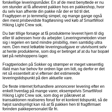
forskellige leveringsmåder. En af de mest benyttede er nu
om stunder at få afleveret pakken hos en pakkeshop, hvor
du selv kan afhente din pakke når der er tid til det.
Fragttypen er jo temmelig simpel, og mange gange også
den mest prisbevidste fragtløsning ved køb af SmartWool
Hiking Light Crew sok.
Du bør tillige forsøge at få produkterne leveret hjem til dig
eller til adressen hvor du arbejder. Leveringsmetoden viser
sig i regelen en tand mindre prisbillig, men samtidig ultra
nem. Den mest letkøbte leveringsudgave er utvivlsomt selv
at hente produkterne, som dog er betinget af at du har bopæl
tæt på netshoppens lager.
Fragtperioden på Sokker og strømper er meget væsentlig
ifald man har behov for ordren lige om lidt, og derfor er det
ret så essentielt at vi efterser det estimerede
leveringstidspunkt på den aktuelle vare.
De fleste internet forhandlere annoncerer levering efter en
enkelt hverdag på mange varer, eksempelvis SmartWool
Hiking Light Crew sok, som dog er påkrævet at
transaktionen realiseres forud for et konkret tidspunkt, så de
højst sandsynligt kan nå at få pakken hen til fragtfirmaet
forinden pakkepersonalet får fri.