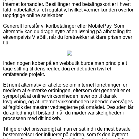
internet forhandler. Bestillinger med betalingskort er i hvert
fald indbefattet af et regulativ, hvilket værner kunden overfor
uoprigtige online selskaber.
Generelt foreslår vi kortbetalinger eller MobilePay. Som
alternativ kan du drage nytte af en løsning på afbetaling fra
eksempelvis ViaBill, når du foretrækker at klare prisen over
tid.
Inden nogen køber på en webbutik burde man principielt
tage stilling til dens regler, dog er det uden tvivl et
omfattende projekt.
Et nemt alternativ er at efterse om internet forretningen er
medlem af e-mærke ordningen, eftersom det generelt er et
sympol på at online virksomheden lever op til dansk
lovgivning, og at internet virksomheden løbende overvåges
af fagfolk der mestrer vedtægterne på området. Desuden får
du anledning til bistand, når du møder vanskeligheder i
processen med dit indkøb.
Tillige er det prisværdigt at man er sat ind i de mest basale
bestemmelser der influerer på ordren, som fx den bytteret