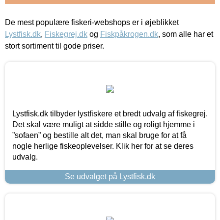
De mest populære fiskeri-webshops er i øjeblikket
Lystfisk.dk
,
Fiskegrej.dk
og
Fiskpåkrogen.dk
, som alle har et
stort sortiment til gode priser.
Lystfisk.dk tilbyder lystfiskere et bredt udvalg af fiskegrej.
Det skal være muligt at sidde stille og roligt hjemme i
”sofaen” og bestille alt det, man skal bruge for at få
nogle herlige fiskeoplevelser. Klik her for at se deres
udvalg.
Se udvalget på Lystfisk.dk