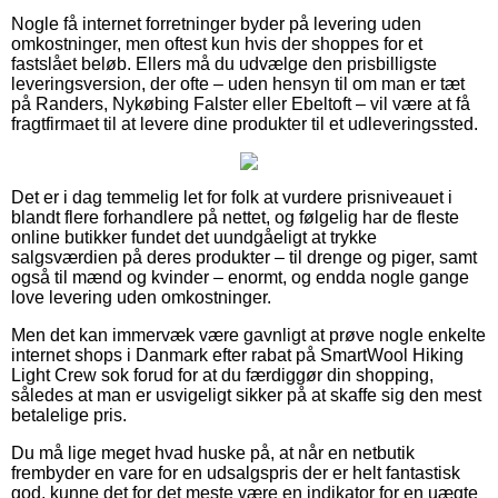
Nogle få internet forretninger byder på levering uden
omkostninger, men oftest kun hvis der shoppes for et
fastslået beløb. Ellers må du udvælge den prisbilligste
leveringsversion, der ofte – uden hensyn til om man er tæt
på Randers, Nykøbing Falster eller Ebeltoft – vil være at få
fragtfirmaet til at levere dine produkter til et udleveringssted.
Det er i dag temmelig let for folk at vurdere prisniveauet i
blandt flere forhandlere på nettet, og følgelig har de fleste
online butikker fundet det uundgåeligt at trykke
salgsværdien på deres produkter – til drenge og piger, samt
også til mænd og kvinder – enormt, og endda nogle gange
love levering uden omkostninger.
Men det kan immervæk være gavnligt at prøve nogle enkelte
internet shops i Danmark efter rabat på SmartWool Hiking
Light Crew sok forud for at du færdiggør din shopping,
således at man er usvigeligt sikker på at skaffe sig den mest
betalelige pris.
Du må lige meget hvad huske på, at når en netbutik
frembyder en vare for en udsalgspris der er helt fantastisk
god, kunne det for det meste være en indikator for en uægte