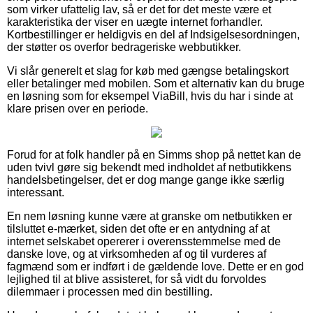
som virker ufattelig lav, så er det for det meste være et
karakteristika der viser en uægte internet forhandler.
Kortbestillinger er heldigvis en del af Indsigelsesordningen,
der støtter os overfor bedrageriske webbutikker.
Vi slår generelt et slag for køb med gængse betalingskort
eller betalinger med mobilen. Som et alternativ kan du bruge
en løsning som for eksempel ViaBill, hvis du har i sinde at
klare prisen over en periode.
Forud for at folk handler på en Simms shop på nettet kan de
uden tvivl gøre sig bekendt med indholdet af netbutikkens
handelsbetingelser, det er dog mange gange ikke særlig
interessant.
En nem løsning kunne være at granske om netbutikken er
tilsluttet e-mærket, siden det ofte er en antydning af at
internet selskabet opererer i overensstemmelse med de
danske love, og at virksomheden af og til vurderes af
fagmænd som er indført i de gældende love. Dette er en god
lejlighed til at blive assisteret, for så vidt du forvoldes
dilemmaer i processen med din bestilling.