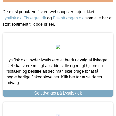
De mest populære fiskeri-webshops er i øjeblikket
Lystfisk.dk
,
Fiskegrej.dk
og
Fiskpåkrogen.dk
, som alle har et
stort sortiment til gode priser.
Lystfisk.dk tilbyder lystfiskere et bredt udvalg af fiskegrej.
Det skal være muligt at sidde stille og roligt hjemme i
”sofaen” og bestille alt det, man skal bruge for at få
nogle herlige fiskeoplevelser. Klik her for at se deres
udvalg.
Se udvalget på Lystfisk.dk