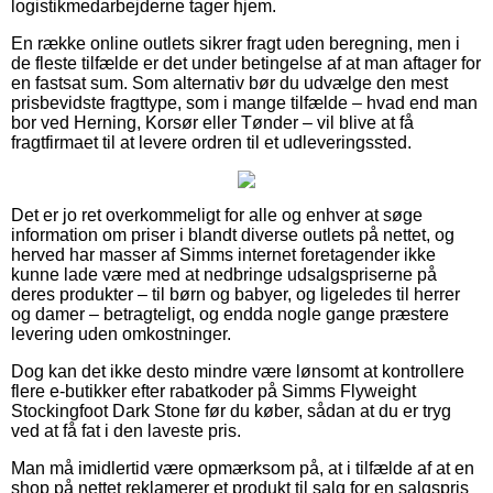
logistikmedarbejderne tager hjem.
En række online outlets sikrer fragt uden beregning, men i
de fleste tilfælde er det under betingelse af at man aftager for
en fastsat sum. Som alternativ bør du udvælge den mest
prisbevidste fragttype, som i mange tilfælde – hvad end man
bor ved Herning, Korsør eller Tønder – vil blive at få
fragtfirmaet til at levere ordren til et udleveringssted.
Det er jo ret overkommeligt for alle og enhver at søge
information om priser i blandt diverse outlets på nettet, og
herved har masser af Simms internet foretagender ikke
kunne lade være med at nedbringe udsalgspriserne på
deres produkter – til børn og babyer, og ligeledes til herrer
og damer – betragteligt, og endda nogle gange præstere
levering uden omkostninger.
Dog kan det ikke desto mindre være lønsomt at kontrollere
flere e-butikker efter rabatkoder på Simms Flyweight
Stockingfoot Dark Stone før du køber, sådan at du er tryg
ved at få fat i den laveste pris.
Man må imidlertid være opmærksom på, at i tilfælde af at en
shop på nettet reklamerer et produkt til salg for en salgspris