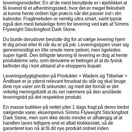
leveringsmodeller. En af de mest benyttede er i øjeblikket at
få leveret til et afhentningssted, hvor det er meget fleksibelt
at kunne hente ordren lige præcis når det passer ind i din
kalender. Fragtmetoden er nemlig ultra smart, samt typisk
også den mest betalelige form for levering ved køb af Simms
Flyweight Stockingfoot Dark Stone.
Du burde derudover beslutte dig for at vælge levering hjem
til dig privat eller til når du er på job. Leveringstypen viser sig
gennemsnitligt en lille smule mere pebret, men ligeledes
super ligetil. Den billigste løsning til levering er dog at hente
produkterne selv, som desværre er betinget af at du fysisk
befinder dig i kort afstand af e-shoppens bopæl.
Leveringsdygtigheden på Produkter > Waders og Tilbehør >
Åndbare er jo yderst relevant forudsat du står og skal bruge
dine nye varer om få sekunder, og med det formål er det
virkelig meningsfuldt at du ser nærmere på den anslåede
leveringstid på det respektive produkt.
En masse butikker på nettet yder 1 dags fragt på deres bedst
sælgende varer, eksempelvis Simms Flyweight Stockingfoot
Dark Stone, men som ikke desto mindre er afhængig af at
handlen laves tidligere end et aftalt klokkeslæt, så de
garanteret kan nå at få dit nye produkt ordnet inden