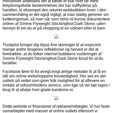
Herudover anbefales det at køber er klar over de mest
betydningsfulde bestemmelser der har indflydelse på
handlen, til eksempel den returret webbutikken lover. I den
sammenhæng er det også vigtigt, at man stadig gemmer sin
kvitteringsmail, så man når som helst vil kunne dokumentere
ordren af Simms Flyweight Stockingfoot Dark Stone, uden
hensyn til om du er på shopping til en voksen eller et barn.
Trustpilot bringer dig tilpas fine løsninger til at inspicere
mange andre brugeres reflektioner og herved er det at
foretrække, at du tolker internet butikkens vurderinger af
Simms Flyweight Stockingfoot Dark Stone forud for at du
bestiller.
Facebook fører til for øvrigt evigt ærlige metoder til at få en
idé om online webshoppens troværdighed. Her ses en del
outlets på nettet som giver folk mulighed for at aflevere en
omtale af virksomhedens service, som lige så vel bør tages i
brug til at afveje hvor glade kunderne er.
Dette website er finansieret af reklameindtægter. Vi har faste
samarbejder med masser af online outlets eftersom vi