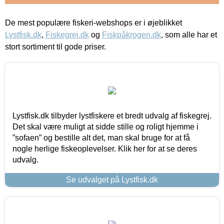
De mest populære fiskeri-webshops er i øjeblikket
Lystfisk.dk
,
Fiskegrej.dk
og
Fiskpåkrogen.dk
, som alle har et
stort sortiment til gode priser.
Lystfisk.dk tilbyder lystfiskere et bredt udvalg af fiskegrej.
Det skal være muligt at sidde stille og roligt hjemme i
”sofaen” og bestille alt det, man skal bruge for at få
nogle herlige fiskeoplevelser. Klik her for at se deres
udvalg.
Se udvalget på Lystfisk.dk