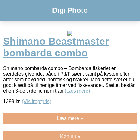
Digi Photo
Shimano Beastmaster
bombarda combo
Shimano bombarda combo – Bombarda fiskeriet er
særdeles givende, både i P&T søen, samt på kysten efter
arter som havørred, hornfisk og makrel. Med dette sæt er du
godt klædt på til herlige timer ved fiskevandet. Sættet består
ef en 3-delt (dejlig nem tran
(Læs mere)
1399
kr.
(Vis fragtpris)
Læs mere »
Køb nu »