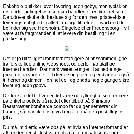
Enkelte e-butikker lover levering uden gebyr, men typisk er
det under betingelse af at man handler for en konkret sum.
Derudover skulle du beslutte sig for den mest prisbevidste
leveringsmulighed, hvilket i mange tilfælde – hvad end du
befinder sig ved Hørsholm, Slagelse eller Fredensborg – vil
være at få fragtmanden til at levere din bestilling til en
pakkeshop.
Det er jo ultra ligetil for internetbrugere at prissammenligne
fra forskellige online webshops, og derfor har utallige
internet handler i Danmark været tvunget til at nedbringe
priserne på varerne – til drenge og piger, og endvidere også
til herrer og damer – en hel del, og endda nogle gange sikre
levering uden gebyr.
Derfor kan det til hver en tid være udbytterigt at se nærmere
på enkelte outlets på nettet efter tilbud på Shimano
Beastmaster bombarda combo før du gennemfører din
handel, så man ikke er i tvivl om at opnå den prisbilligste
pris.
Du må imidlertid være obs på, at hvis en internet forhandler
afhænder bedst i test varer til salg for en salgspris som