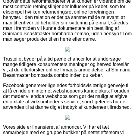
Udover dette rekommanderer vi at kunden er vidende om de
mest centrale retningslinjer der influerer på købet, som for
eksempel hvilken returneringsret online forretningen
benytter. I den relation er det på samme måde relevant, at
man til enhver tid beholder sin kvittering på e-mail, således
man i fremtiden vil kunne dokumentere sin bestilling af
Shimano Beastmaster bombarda combo, uden hensyn til om
man søger produkter til en herre eller dame.
Trustpilot byder på altid pæne chancer for at undersøge
mange tidligere konsumenters meninger og herved foreslår
vi, at du efterforsker online firmaets anmeldelser af Shimano
Beastmaster bombarda combo inden du køber.
Facebook genererer ligeledes forholdsvis ærlige genveje til
at få en idé om internet webshoppens kundefokus. Foruden
det møder vi endda webshops som gør det muligt at afgive
en omtale af virksomhedens service, som ligeledes burde
anvendes til at danne dig et indtryk af kundernes tilfredshed.
Vores side er finansieret af annoncer. Vi har et tæt
samarbejde med en gruppe butikker på nettet eftersom vi