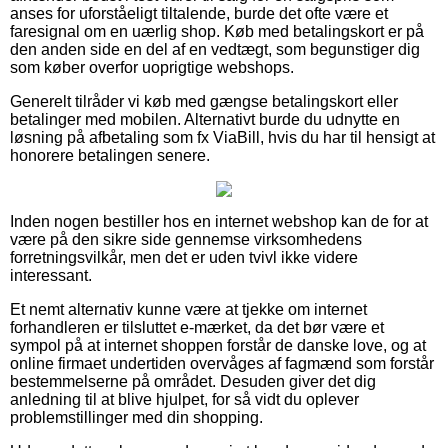
anses for uforståeligt tiltalende, burde det ofte være et
faresignal om en uærlig shop. Køb med betalingskort er på
den anden side en del af en vedtægt, som begunstiger dig
som køber overfor uoprigtige webshops.
Generelt tilråder vi køb med gængse betalingskort eller
betalinger med mobilen. Alternativt burde du udnytte en
løsning på afbetaling som fx ViaBill, hvis du har til hensigt at
honorere betalingen senere.
Inden nogen bestiller hos en internet webshop kan de for at
være på den sikre side gennemse virksomhedens
forretningsvilkår, men det er uden tvivl ikke videre
interessant.
Et nemt alternativ kunne være at tjekke om internet
forhandleren er tilsluttet e-mærket, da det bør være et
sympol på at internet shoppen forstår de danske love, og at
online firmaet undertiden overvåges af fagmænd som forstår
bestemmelserne på området. Desuden giver det dig
anledning til at blive hjulpet, for så vidt du oplever
problemstillinger med din shopping.