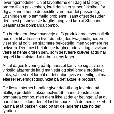
leveringsmodeller. En af favoritterne er i dag at få bragt
ordren til en pakkeshop, fordi det så er super fleksibelt for
dig at kunne hente de bestilte varer når det passer dig.
Løsningen er jo temmelig problemfri, samt oftest desuden
den mest prisbevidste fragtløsning ved køb af Shimano
Beastmaster bombarda combo.
Du burde derudover overveje at få produkterne leveret til dit
hus eller til adressen hvor du arbejder. Fragtmuligheden
viser sig af og til en sjat mere bekostelig, men ydermere ret
bekvem. Den mest betalelige fragtmetode vil dog utvivlsomt
være at hente ordren selv, som desværre kræver at du har
bopæl i kort afstand af e-butikkens lager.
Antal dages levering på Spinnesæt kan vise sig at være
virkelig afgørende ifald man står og skal bruge produktet
fluks, så med det formål er det naturligvis væsentligt at man
efterser leveringstidspunktet på det aktuelle produkt.
De fleste internet handler giver dag-til-dag levering på
utallige produkter, eksempelvis Shimano Beastmaster
bombarda combo, men glem ikke at det er betinget af at du
når at bestille forinden et fast tidspunkt, så de med sikkerhed
kan nå at få pakken klargjort før de lageransatte holder
fyraften.