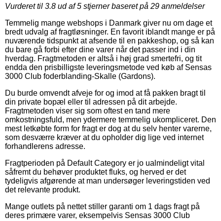
Vurderet til
3.8
ud af 5 stjerner baseret på
29
anmeldelser
Temmelig mange webshops i Danmark giver nu om dage et
bredt udvalg af fragtløsninger. En favorit iblandt mange er på
nuværende tidspunkt at afsende til en pakkeshop, og så kan
du bare gå forbi efter dine varer når det passer ind i din
hverdag. Fragtmetoden er altså i høj grad smertefri, og tit
endda den prisbilligste leveringsmetode ved køb af Sensas
3000 Club foderblanding-Skalle (Gardons).
Du burde omvendt afveje for og imod at få pakken bragt til
din private bopæl eller til adressen på dit arbejde.
Fragtmetoden viser sig som oftest en tand mere
omkostningsfuld, men ydermere temmelig ukompliceret. Den
mest letkøbte form for fragt er dog at du selv henter varerne,
som desværre kræver at du opholder dig lige ved internet
forhandlerens adresse.
Fragtperioden på Default Category er jo ualmindeligt vital
såfremt du behøver produktet fluks, og herved er det
tydeligvis afgørende at man undersøger leveringstiden ved
det relevante produkt.
Mange outlets på nettet stiller garanti om 1 dags fragt på
deres primære varer, eksempelvis Sensas 3000 Club