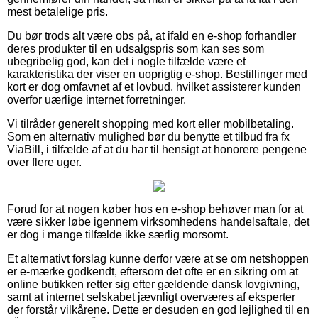
mest betalelige pris.
Du bør trods alt være obs på, at ifald en e-shop forhandler
deres produkter til en udsalgspris som kan ses som
ubegribelig god, kan det i nogle tilfælde være et
karakteristika der viser en uoprigtig e-shop. Bestillinger med
kort er dog omfavnet af et lovbud, hvilket assisterer kunden
overfor uærlige internet forretninger.
Vi tilråder generelt shopping med kort eller mobilbetaling.
Som en alternativ mulighed bør du benytte et tilbud fra fx
ViaBill, i tilfælde af at du har til hensigt at honorere pengene
over flere uger.
Forud for at nogen køber hos en e-shop behøver man for at
være sikker løbe igennem virksomhedens handelsaftale, det
er dog i mange tilfælde ikke særlig morsomt.
Et alternativt forslag kunne derfor være at se om netshoppen
er e-mærke godkendt, eftersom det ofte er en sikring om at
online butikken retter sig efter gældende dansk lovgivning,
samt at internet selskabet jævnligt overværes af eksperter
der forstår vilkårene. Dette er desuden en god lejlighed til en