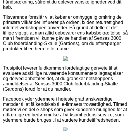
håndsrækning, såfremt du oplever vanskeligheder ved dit
køb.
Tilsvarende foreslår vi at køber er omhyggelig omkring de
primære vilkår der influerer på ordren, fx den returrettighed
internet webshoppen anvender. På grund af dette er det
tillige vigtigt, at man altid opbevarer ens købsbekræftelse, så
man i fremtiden vil kunne påvise handlen af Sensas 3000
Club foderblanding-Skalle (Gardons), om du efterspørger
produkter til en herre eller dame.
Trustpilot leverer fuldkommen fordelagtige genveje til at
evaluere adskillige nuværende konsumenters iagttagelser
og derved anbefales det, at du gransker netshoppens
anmeldelser af Sensas 3000 Club foderblanding-Skalle
(Gardons) forud for at du handler.
Facebook yder ydermere i højeste grad ønskværdige
metoder til at få kendskab til e-firmaets troværdighed. Tilmed
møder vi en del e-shops som giver kunderne mulighed for at
udfærdige en bedømmelse af virksomhedens service, som
ydermere burde bruges til at vurdere kundetilfredsheden.