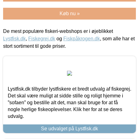
Køb nu »
De mest populære fiskeri-webshops er i øjeblikket
Lystfisk.dk
,
Fiskegrej.dk
og
Fiskpåkrogen.dk
, som alle har et
stort sortiment til gode priser.
Lystfisk.dk tilbyder lystfiskere et bredt udvalg af fiskegrej.
Det skal være muligt at sidde stille og roligt hjemme i
”sofaen” og bestille alt det, man skal bruge for at få
nogle herlige fiskeoplevelser. Klik her for at se deres
udvalg.
Se udvalget på Lystfisk.dk