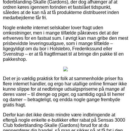
foderblanding-Skalle (Gardons), der dog afhænger af at
ordren køres igennem forinden et fastslået tidspunkt,
således at de kan nå at få produkterne distribueret inden
medarbejderne får fri.
Nogle enkelte internet selskaber lover fragt uden
omkostninger, men i mange tilfælde påkræves det at der
erhverves for en fastsat sum. I øvrigt kan man gribe den mest
prisbevidste leveringsudgave, som i mange tilfælde –
ligegyldigt om du bor i Holstebro, Frederikssund eller
Svenstrup – er at få fragtfirmaet til at bringe din pakke til en
pakkeshop.
Det er jo vældig praktisk for folk at sammenholde priser fra
flere internet handler, og ergo har utallige online firmaer ikke
kunne slippe for at nedbringe udsalgspriserne på mange af
deres varer – til drenge og piger, og samtidig også til herrer
og damer – betragteligt, og endda nogle gange frembyde
gratis fragt.
Derfor kan det ikke desto mindre være indbringende at
eftergå nogle enkelte e-butikker efter rabat på Sensas 3000
Club foderblanding-Skalle (Gardons) forud for at du
gennemfører din handel, så man er sikker på at få fat i den