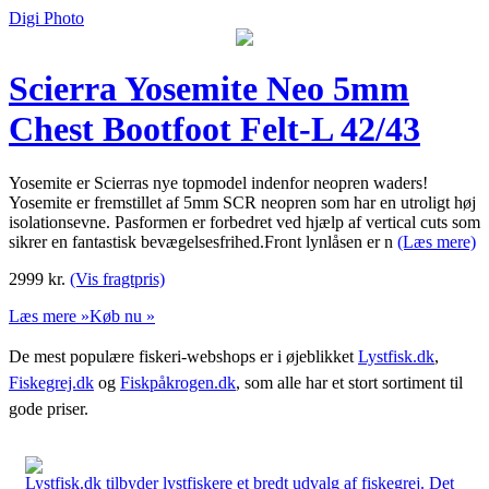
Digi Photo
Scierra Yosemite Neo 5mm
Chest Bootfoot Felt-L 42/43
Yosemite er Scierras nye topmodel indenfor neopren waders!
Yosemite er fremstillet af 5mm SCR neopren som har en utroligt høj
isolationsevne. Pasformen er forbedret ved hjælp af vertical cuts som
sikrer en fantastisk bevægelsesfrihed.Front lynlåsen er n
(Læs mere)
2999
kr.
(Vis fragtpris)
Læs mere »
Køb nu »
De mest populære fiskeri-webshops er i øjeblikket
Lystfisk.dk
,
Fiskegrej.dk
og
Fiskpåkrogen.dk
, som alle har et stort sortiment til
gode priser.
Lystfisk.dk tilbyder lystfiskere et bredt udvalg af fiskegrej. Det