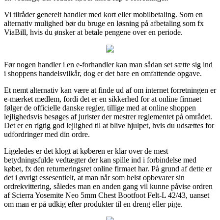
Vi tilråder generelt handler med kort eller mobilbetaling. Som en
alternativ mulighed bør du bruge en løsning på afbetaling som fx
ViaBill, hvis du ønsker at betale pengene over en periode.
Før nogen handler i en e-forhandler kan man sådan set sætte sig ind
i shoppens handelsvilkår, dog er det bare en omfattende opgave.
Et nemt alternativ kan være at finde ud af om internet forretningen er
e-mærket medlem, fordi det er en sikkerhed for at online firmaet
følger de officielle danske regler, tillige med at online shoppen
lejlighedsvis besøges af jurister der mestrer reglementet på området.
Det er en rigtig god lejlighed til at blive hjulpet, hvis du udsættes for
udfordringer med din ordre.
Ligeledes er det klogt at køberen er klar over de mest
betydningsfulde vedtægter der kan spille ind i forbindelse med
købet, fx den returneringsret online firmaet har. På grund af dette er
det i øvrigt essesentielt, at man når som helst opbevarer sin
ordrekvittering, således man en anden gang vil kunne påvise ordren
af Scierra Yosemite Neo 5mm Chest Bootfoot Felt-L 42/43, uanset
om man er på udkig efter produkter til en dreng eller pige.