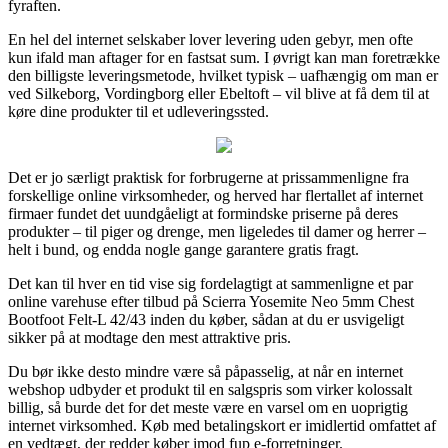
fyraften.
En hel del internet selskaber lover levering uden gebyr, men ofte
kun ifald man aftager for en fastsat sum. I øvrigt kan man foretrække
den billigste leveringsmetode, hvilket typisk – uafhængig om man er
ved Silkeborg, Vordingborg eller Ebeltoft – vil blive at få dem til at
køre dine produkter til et udleveringssted.
Det er jo særligt praktisk for forbrugerne at prissammenligne fra
forskellige online virksomheder, og herved har flertallet af internet
firmaer fundet det uundgåeligt at formindske priserne på deres
produkter – til piger og drenge, men ligeledes til damer og herrer –
helt i bund, og endda nogle gange garantere gratis fragt.
Det kan til hver en tid vise sig fordelagtigt at sammenligne et par
online varehuse efter tilbud på Scierra Yosemite Neo 5mm Chest
Bootfoot Felt-L 42/43 inden du køber, sådan at du er usvigeligt
sikker på at modtage den mest attraktive pris.
Du bør ikke desto mindre være så påpasselig, at når en internet
webshop udbyder et produkt til en salgspris som virker kolossalt
billig, så burde det for det meste være en varsel om en uoprigtig
internet virksomhed. Køb med betalingskort er imidlertid omfattet af
en vedtægt, der redder køber imod fup e-forretninger.