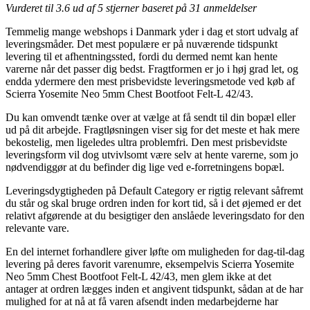
Vurderet til
3.6
ud af 5 stjerner baseret på
31
anmeldelser
Temmelig mange webshops i Danmark yder i dag et stort udvalg af
leveringsmåder. Det mest populære er på nuværende tidspunkt
levering til et afhentningssted, fordi du dermed nemt kan hente
varerne når det passer dig bedst. Fragtformen er jo i høj grad let, og
endda ydermere den mest prisbevidste leveringsmetode ved køb af
Scierra Yosemite Neo 5mm Chest Bootfoot Felt-L 42/43.
Du kan omvendt tænke over at vælge at få sendt til din bopæl eller
ud på dit arbejde. Fragtløsningen viser sig for det meste et hak mere
bekostelig, men ligeledes ultra problemfri. Den mest prisbevidste
leveringsform vil dog utvivlsomt være selv at hente varerne, som jo
nødvendiggør at du befinder dig lige ved e-forretningens bopæl.
Leveringsdygtigheden på Default Category er rigtig relevant såfremt
du står og skal bruge ordren inden for kort tid, så i det øjemed er det
relativt afgørende at du besigtiger den anslåede leveringsdato for den
relevante vare.
En del internet forhandlere giver løfte om muligheden for dag-til-dag
levering på deres favorit varenumre, eksempelvis Scierra Yosemite
Neo 5mm Chest Bootfoot Felt-L 42/43, men glem ikke at det
antager at ordren lægges inden et angivent tidspunkt, sådan at de har
mulighed for at nå at få varen afsendt inden medarbejderne har