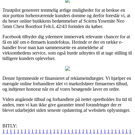
Trustpilot genererer temmelig ærlige muligheder for at beskue en
stor portion forhenværende kunders domme og derfor foreslår vi, at
du beser online butikkens bedømmelser af Scierra Yosemite Neo
5mm Chest Bootfoot Felt-L 42/43 forinden du køber.
Facebook tilbyder dig ydermere immervæk relevante chancer for at
få en idé om e-firmaets kundefokus. Herinde er der en række e-
handler hvor man kan sammensætte en anmeldelse af
virksomhedens service, som også burde udnyttes til at tage stilling til
tidligere kunders oplevelser.
Denne hjemmeside er finansieret af reklameindtægter. Vi hjælper en
mængde online forhandlere idet vi markedsfører firmaernes tilbud,
og indtjener honorar når en af vores besøgende laver en ordre.
Viden angående tilbud og forhandlere på nettet opretholdes fra tid til
anden, men vi kan ikke give garantier imod forandringer der er
blevet udarbejdet siden seneste opdatering af websitets oplysninger.
BITLY:
1
1
1
1
1
1
1
1
1
1
1
1
1
1
1
1
1
1
1
1
1
1
1
1
1
1
1
1
1
1
1
1
1
1
1
1