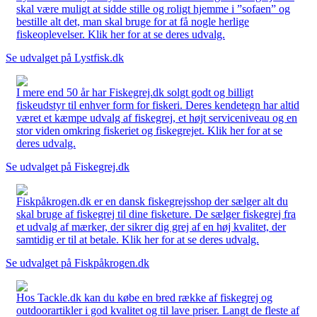
skal være muligt at sidde stille og roligt hjemme i ”sofaen” og
bestille alt det, man skal bruge for at få nogle herlige
fiskeoplevelser. Klik her for at se deres udvalg.
Se udvalget på Lystfisk.dk
I mere end 50 år har Fiskegrej.dk solgt godt og billigt
fiskeudstyr til enhver form for fiskeri. Deres kendetegn har altid
været et kæmpe udvalg af fiskegrej, et højt serviceniveau og en
stor viden omkring fiskeriet og fiskegrejet. Klik her for at se
deres udvalg.
Se udvalget på Fiskegrej.dk
Fiskpåkrogen.dk er en dansk fiskegrejsshop der sælger alt du
skal bruge af fiskegrej til dine fisketure. De sælger fiskegrej fra
et udvalg af mærker, der sikrer dig grej af en høj kvalitet, der
samtidig er til at betale. Klik her for at se deres udvalg.
Se udvalget på Fiskpåkrogen.dk
Hos Tackle.dk kan du købe en bred række af fiskegrej og
outdoorartikler i god kvalitet og til lave priser. Langt de fleste af