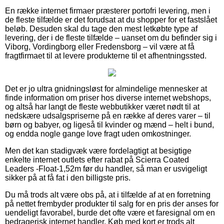
En række internet firmaer præsterer portofri levering, men i
de fleste tilfælde er det forudsat at du shopper for et fastslået
beløb. Desuden skal du tage den mest letkøbte type af
levering, der i de fleste tilfælde – uanset om du befinder sig i
Viborg, Vordingborg eller Fredensborg – vil være at få
fragtfirmaet til at levere produkterne til et afhentningssted.
Det er jo ultra gnidningsløst for almindelige mennesker at
finde information om priser hos diverse internet webshops,
og altså har langt de fleste webbutikker været nødt til at
nedskære udsalgspriserne på en række af deres varer – til
børn og babyer, og ligeså til kvinder og mænd – helt i bund,
og endda nogle gange love fragt uden omkostninger.
Men det kan stadigvæk være fordelagtigt at besigtige
enkelte internet outlets efter rabat på Scierra Coated
Leaders -Float-1,52m før du handler, så man er usvigeligt
sikker på at få fat i den billigste pris.
Du må trods alt være obs på, at i tilfælde af at en forretning
på nettet frembyder produkter til salg for en pris der anses for
uendeligt favorabel, burde det ofte være et faresignal om en
bedragerisk internet handler. Køb med kort er trods alt