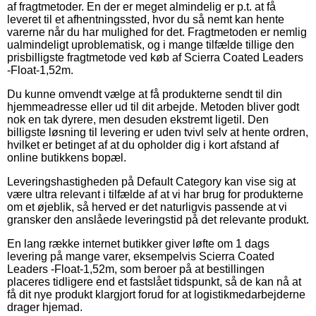
af fragtmetoder. En der er meget almindelig er p.t. at få
leveret til et afhentningssted, hvor du så nemt kan hente
varerne når du har mulighed for det. Fragtmetoden er nemlig
ualmindeligt uproblematisk, og i mange tilfælde tillige den
prisbilligste fragtmetode ved køb af Scierra Coated Leaders
-Float-1,52m.
Du kunne omvendt vælge at få produkterne sendt til din
hjemmeadresse eller ud til dit arbejde. Metoden bliver godt
nok en tak dyrere, men desuden ekstremt ligetil. Den
billigste løsning til levering er uden tvivl selv at hente ordren,
hvilket er betinget af at du opholder dig i kort afstand af
online butikkens bopæl.
Leveringshastigheden på Default Category kan vise sig at
være ultra relevant i tilfælde af at vi har brug for produkterne
om et øjeblik, så herved er det naturligvis passende at vi
gransker den anslåede leveringstid på det relevante produkt.
En lang række internet butikker giver løfte om 1 dags
levering på mange varer, eksempelvis Scierra Coated
Leaders -Float-1,52m, som beroer på at bestillingen
placeres tidligere end et fastslået tidspunkt, så de kan nå at
få dit nye produkt klargjort forud for at logistikmedarbejderne
drager hjemad.