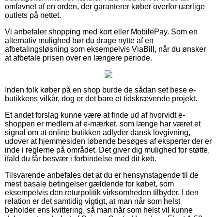
omfavnet af en orden, der garanterer køber overfor uærlige
outlets på nettet.
Vi anbefaler shopping med kort eller MobilePay. Som en
alternativ mulighed bør du drage nytte af en
afbetalingsløsning som eksempelvis ViaBill, når du ønsker
at afbetale prisen over en længere periode.
Inden folk køber på en shop burde de sådan set bese e-
butikkens vilkår, dog er det bare et tidskrævende projekt.
Et andet forslag kunne være at finde ud af hvorvidt e-
shoppen er medlem af e-mærket, som længe har været et
signal om at online butikken adlyder dansk lovgivning,
udover at hjemmesiden løbende besøges af eksperter der er
inde i reglerne på området. Det giver dig mulighed for støtte,
ifald du får besvær i forbindelse med dit køb.
Tilsvarende anbefales det at du er hensynstagende til de
mest basale betingelser gældende for købet, som
eksempelvis den returpolitik virksomheden tilbyder. I den
relation er det samtidig vigtigt, at man når som helst
beholder ens kvittering, så man når som helst vil kunne