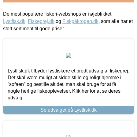
De mest populære fiskeri-webshops er i øjeblikket
Lystfisk.dk
,
Fiskegrej.dk
og
Fiskpåkrogen.dk
, som alle har et
stort sortiment til gode priser.
Lystfisk.dk tilbyder lystfiskere et bredt udvalg af fiskegrej.
Det skal være muligt at sidde stille og roligt hjemme i
”sofaen” og bestille alt det, man skal bruge for at få
nogle herlige fiskeoplevelser. Klik her for at se deres
udvalg.
Se udvalget på Lystfisk.dk