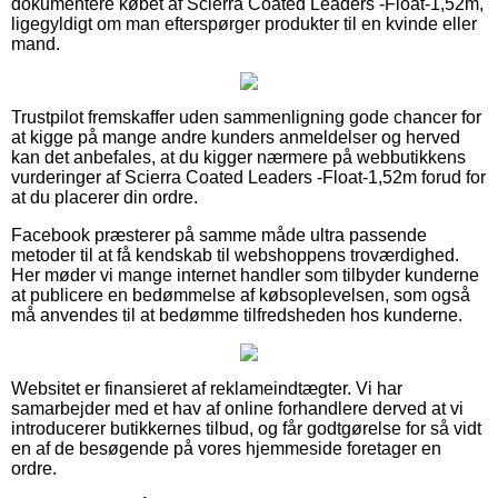
dokumentere købet af Scierra Coated Leaders -Float-1,52m,
ligegyldigt om man efterspørger produkter til en kvinde eller
mand.
Trustpilot fremskaffer uden sammenligning gode chancer for
at kigge på mange andre kunders anmeldelser og herved
kan det anbefales, at du kigger nærmere på webbutikkens
vurderinger af Scierra Coated Leaders -Float-1,52m forud for
at du placerer din ordre.
Facebook præsterer på samme måde ultra passende
metoder til at få kendskab til webshoppens troværdighed.
Her møder vi mange internet handler som tilbyder kunderne
at publicere en bedømmelse af købsoplevelsen, som også
må anvendes til at bedømme tilfredsheden hos kunderne.
Websitet er finansieret af reklameindtægter. Vi har
samarbejder med et hav af online forhandlere derved at vi
introducerer butikkernes tilbud, og får godtgørelse for så vidt
en af de besøgende på vores hjemmeside foretager en
ordre.