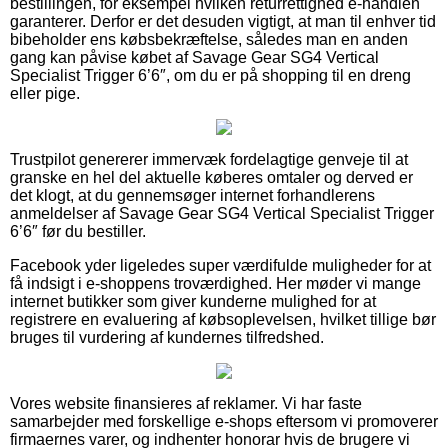
bestillingen, for eksempel hvilken returrettighed e-handlen
garanterer. Derfor er det desuden vigtigt, at man til enhver tid
bibeholder ens købsbekræftelse, således man en anden
gang kan påvise købet af Savage Gear SG4 Vertical
Specialist Trigger 6’6″, om du er på shopping til en dreng
eller pige.
Trustpilot genererer immervæk fordelagtige genveje til at
granske en hel del aktuelle køberes omtaler og derved er
det klogt, at du gennemsøger internet forhandlerens
anmeldelser af Savage Gear SG4 Vertical Specialist Trigger
6’6″ før du bestiller.
Facebook yder ligeledes super værdifulde muligheder for at
få indsigt i e-shoppens troværdighed. Her møder vi mange
internet butikker som giver kunderne mulighed for at
registrere en evaluering af købsoplevelsen, hvilket tillige bør
bruges til vurdering af kundernes tilfredshed.
Vores website finansieres af reklamer. Vi har faste
samarbejder med forskellige e-shops eftersom vi promoverer
firmaernes varer, og indhenter honorar hvis de brugere vi