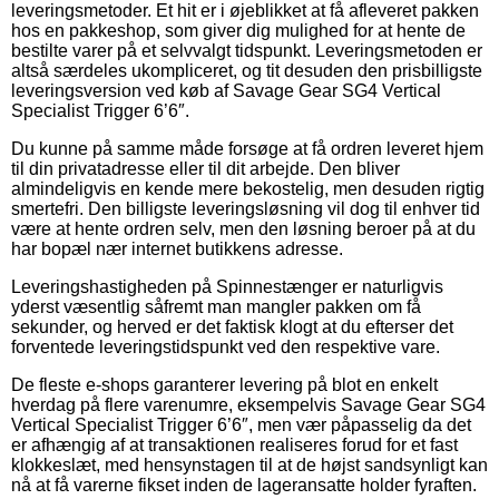
leveringsmetoder. Et hit er i øjeblikket at få afleveret pakken
hos en pakkeshop, som giver dig mulighed for at hente de
bestilte varer på et selvvalgt tidspunkt. Leveringsmetoden er
altså særdeles ukompliceret, og tit desuden den prisbilligste
leveringsversion ved køb af Savage Gear SG4 Vertical
Specialist Trigger 6’6″.
Du kunne på samme måde forsøge at få ordren leveret hjem
til din privatadresse eller til dit arbejde. Den bliver
almindeligvis en kende mere bekostelig, men desuden rigtig
smertefri. Den billigste leveringsløsning vil dog til enhver tid
være at hente ordren selv, men den løsning beroer på at du
har bopæl nær internet butikkens adresse.
Leveringshastigheden på Spinnestænger er naturligvis
yderst væsentlig såfremt man mangler pakken om få
sekunder, og herved er det faktisk klogt at du efterser det
forventede leveringstidspunkt ved den respektive vare.
De fleste e-shops garanterer levering på blot en enkelt
hverdag på flere varenumre, eksempelvis Savage Gear SG4
Vertical Specialist Trigger 6’6″, men vær påpasselig da det
er afhængig af at transaktionen realiseres forud for et fast
klokkeslæt, med hensynstagen til at de højst sandsynligt kan
nå at få varerne fikset inden de lageransatte holder fyraften.