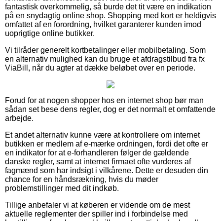
fantastisk overkommelig, så burde det tit være en indikation
på en snydagtig online shop. Shopping med kort er heldigvis
omfattet af en forordning, hvilket garanterer kunden imod
uoprigtige online butikker.
Vi tilråder generelt kortbetalinger eller mobilbetaling. Som
en alternativ mulighed kan du bruge et afdragstilbud fra fx
ViaBill, når du agter at dække beløbet over en periode.
Forud for at nogen shopper hos en internet shop bør man
sådan set bese dens regler, dog er det normalt et omfattende
arbejde.
Et andet alternativ kunne være at kontrollere om internet
butikken er medlem af e-mærke ordningen, fordi det ofte er
en indikator for at e-forhandleren følger de gældende
danske regler, samt at internet firmaet ofte vurderes af
fagmænd som har indsigt i vilkårene. Dette er desuden din
chance for en håndsrækning, hvis du møder
problemstillinger med dit indkøb.
Tillige anbefaler vi at køberen er vidende om de mest
aktuelle reglementer der spiller ind i forbindelse med