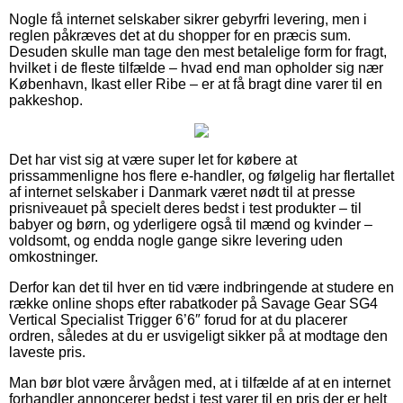
Nogle få internet selskaber sikrer gebyrfri levering, men i
reglen påkræves det at du shopper for en præcis sum.
Desuden skulle man tage den mest betalelige form for fragt,
hvilket i de fleste tilfælde – hvad end man opholder sig nær
København, Ikast eller Ribe – er at få bragt dine varer til en
pakkeshop.
Det har vist sig at være super let for købere at
prissammenligne hos flere e-handler, og følgelig har flertallet
af internet selskaber i Danmark været nødt til at presse
prisniveauet på specielt deres bedst i test produkter – til
babyer og børn, og yderligere også til mænd og kvinder –
voldsomt, og endda nogle gange sikre levering uden
omkostninger.
Derfor kan det til hver en tid være indbringende at studere en
række online shops efter rabatkoder på Savage Gear SG4
Vertical Specialist Trigger 6’6″ forud for at du placerer
ordren, således at du er usvigeligt sikker på at modtage den
laveste pris.
Man bør blot være årvågen med, at i tilfælde af at en internet
forhandler annoncerer bedst i test varer til en pris der er helt