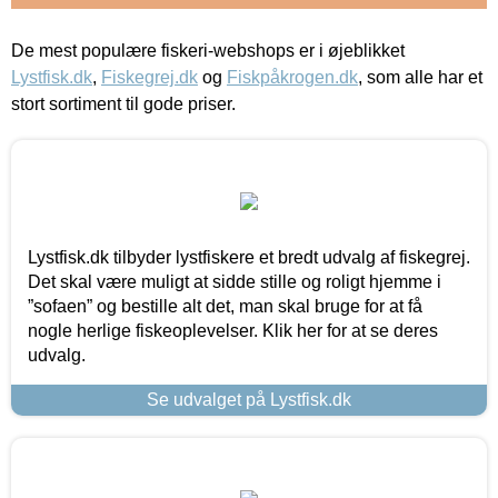
De mest populære fiskeri-webshops er i øjeblikket
Lystfisk.dk
,
Fiskegrej.dk
og
Fiskpåkrogen.dk
, som alle har et
stort sortiment til gode priser.
Lystfisk.dk tilbyder lystfiskere et bredt udvalg af fiskegrej.
Det skal være muligt at sidde stille og roligt hjemme i
”sofaen” og bestille alt det, man skal bruge for at få
nogle herlige fiskeoplevelser. Klik her for at se deres
udvalg.
Se udvalget på Lystfisk.dk