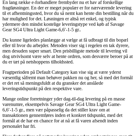
En lang række e-forhandlere frembyder nu et hav af forskellige
fragtløsninger. En der er meget populær er for nærværende levering
til et afhentningssted, hvor du så nemt kan hente din bestilling når du
har mulighed for det. Løsningen er altså ret enkel, og typisk
ydermere den mindst kostelige leveringstype ved køb af Savage
Gear SG4 Ultra Light Game-6,6′-1-5 gr..
Du kunne ligeledes planlægge at vælge at få udbragt til din bopæl
eller til hvor du arbejder. Metoden viser sig i regelen en tak dyrere,
men desuden super smart. Den prisbilligste metode til levering vil
dog utvivlsomt være selv at hente ordren, som desværre beroer på at
du er tæt på netshoppens tilholdssted.
Fragtperioden på Default Category kan vise sig at være yderst
væsentlig såfremt man behøver pakken nu og her, så med det formål
er det ret så meningsfuldt at du gransker det anslåede
leveringstidspunkt på den respektive vare.
Mange online forretninger yder dag-til-dag levering på en masse
varenumre, eksempelvis Savage Gear SG4 Ultra Light Game-
6,6′-1-5 gr., men vær påpasselig da det stiller krav om at
transaktionen gennemføres inden et konkret tidspunkt, med det
formål at de har en chance for at nå at få varen afsendt inden
personalet har fri.