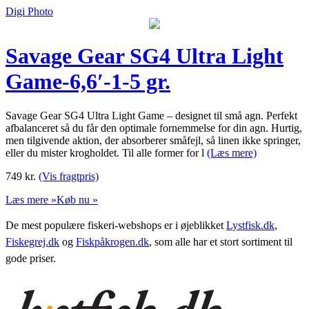
Digi Photo
Savage Gear SG4 Ultra Light
Game-6,6′-1-5 gr.
Savage Gear SG4 Ultra Light Game – designet til små agn. Perfekt
afbalanceret så du får den optimale fornemmelse for din agn. Hurtig,
men tilgivende aktion, der absorberer småfejl, så linen ikke springer,
eller du mister krogholdet. Til alle former for l
(Læs mere)
749
kr.
(Vis fragtpris)
Læs mere »
Køb nu »
De mest populære fiskeri-webshops er i øjeblikket
Lystfisk.dk
,
Fiskegrej.dk
og
Fiskpåkrogen.dk
, som alle har et stort sortiment til
gode priser.