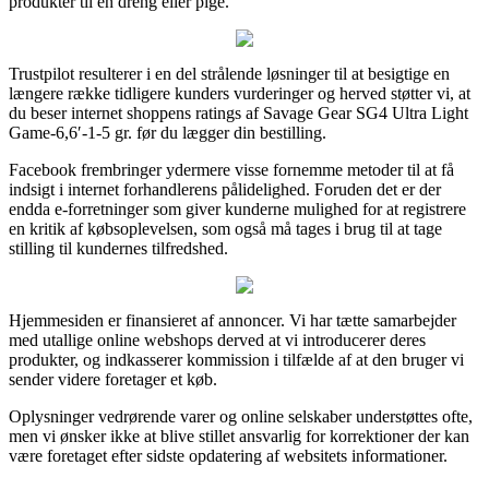
produkter til en dreng eller pige.
Trustpilot resulterer i en del strålende løsninger til at besigtige en
længere række tidligere kunders vurderinger og herved støtter vi, at
du beser internet shoppens ratings af Savage Gear SG4 Ultra Light
Game-6,6′-1-5 gr. før du lægger din bestilling.
Facebook frembringer ydermere visse fornemme metoder til at få
indsigt i internet forhandlerens pålidelighed. Foruden det er der
endda e-forretninger som giver kunderne mulighed for at registrere
en kritik af købsoplevelsen, som også må tages i brug til at tage
stilling til kundernes tilfredshed.
Hjemmesiden er finansieret af annoncer. Vi har tætte samarbejder
med utallige online webshops derved at vi introducerer deres
produkter, og indkasserer kommission i tilfælde af at den bruger vi
sender videre foretager et køb.
Oplysninger vedrørende varer og online selskaber understøttes ofte,
men vi ønsker ikke at blive stillet ansvarlig for korrektioner der kan
være foretaget efter sidste opdatering af websitets informationer.