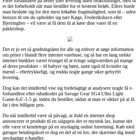
Flere forhandlere på nettet yder levering uden omkostninger, men tit
er det forbeholdt når man bestiller for et bestemt beløb. Ellers burde
man beslutte sig for den mest letkøbte fragtmulighed, som tit – uden
hensyn til om du opholder sig nær Køge, Frederikshavn eller
Bjerringbro – vil være at få dem til at køre dine varer til en
pakkeshop.
Det er jo ret så gnidningsløst for alle og enhver at søge information
om priser i blandt flere internet varehuse, og så har en lang række
internet butikker været tvunget til at tvinge salgsværdien på mange
af deres produkter – til babyer og børn, samt også til kvinder og
mænd – eftertrykkeligt, og endda nogle gange sikre gebyrfri
levering.
Dog kan det imidlertid vise sig fordelagtigt at analysere nogle få e-
forhandlere efter rabatkoder på Savage Gear SG4 Ultra Light
Game-6,6′-1-5 gr. inden du bestiller, sådan at man er sikker på at få
fat i den billigste pris.
Du må imidlertid være så påvagt, at ifald en internet shop
annoncerer et produkt til en salgspris der er mystisk lav, kunne det
ofte være et kendetegn på en snydagtig online forretning. Køb med
gængse betalingskort er dog en del af en lov, der skærmer dig imod
snydagtige e-handler.