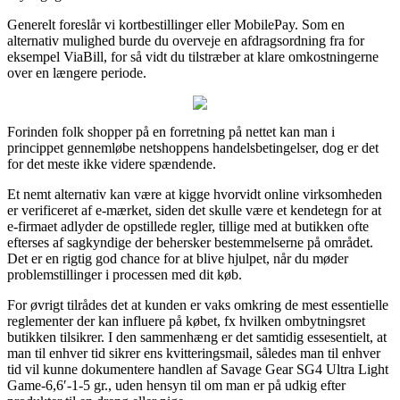
Generelt foreslår vi kortbestillinger eller MobilePay. Som en
alternativ mulighed burde du overveje en afdragsordning fra for
eksempel ViaBill, for så vidt du tilstræber at klare omkostningerne
over en længere periode.
Forinden folk shopper på en forretning på nettet kan man i
princippet gennemløbe netshoppens handelsbetingelser, dog er det
for det meste ikke videre spændende.
Et nemt alternativ kan være at kigge hvorvidt online virksomheden
er verificeret af e-mærket, siden det skulle være et kendetegn for at
e-firmaet adlyder de opstillede regler, tillige med at butikken ofte
efterses af sagkyndige der behersker bestemmelserne på området.
Det er en rigtig god chance for at blive hjulpet, når du møder
problemstillinger i processen med dit køb.
For øvrigt tilrådes det at kunden er vaks omkring de mest essentielle
reglementer der kan influere på købet, fx hvilken ombytningsret
butikken tilsikrer. I den sammenhæng er det samtidig essesentielt, at
man til enhver tid sikrer ens kvitteringsmail, således man til enhver
tid vil kunne dokumentere handlen af Savage Gear SG4 Ultra Light
Game-6,6′-1-5 gr., uden hensyn til om man er på udkig efter