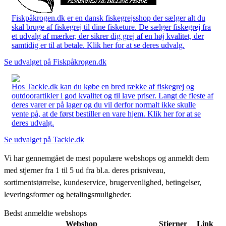
Fiskpåkrogen.dk er en dansk fiskegrejsshop der sælger alt du
skal bruge af fiskegrej til dine fisketure. De sælger fiskegrej fra
et udvalg af mærker, der sikrer dig grej af en høj kvalitet, der
samtidig er til at betale. Klik her for at se deres udvalg.
Se udvalget på Fiskpåkrogen.dk
Hos Tackle.dk kan du købe en bred række af fiskegrej og
outdoorartikler i god kvalitet og til lave priser. Langt de fleste af
deres varer er på lager og du vil derfor normalt ikke skulle
vente på, at de først bestiller en vare hjem. Klik her for at se
deres udvalg.
Se udvalget på Tackle.dk
Vi har gennemgået de mest populære webshops og anmeldt dem
med stjerner fra 1 til 5 ud fra bl.a. deres prisniveau,
sortimentstørrelse, kundeservice, brugervenlighed, betingelser,
leveringsformer og betalingsmuligheder.
Bedst anmeldte webshops
Webshop
Stjerner
Link