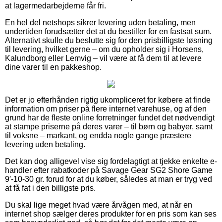
at lagermedarbejderne får fri.
En hel del netshops sikrer levering uden betaling, men
undertiden forudsætter det at du bestiller for en fastsat sum.
Alternativt skulle du beslutte sig for den prisbilligste løsning
til levering, hvilket gerne – om du opholder sig i Horsens,
Kalundborg eller Lemvig – vil være at få dem til at levere
dine varer til en pakkeshop.
Det er jo efterhånden rigtig ukompliceret for købere at finde
information om priser på flere internet varehuse, og af den
grund har de fleste online forretninger fundet det nødvendigt
at stampe priserne på deres varer – til børn og babyer, samt
til voksne – markant, og endda nogle gange præstere
levering uden betaling.
Det kan dog alligevel vise sig fordelagtigt at tjekke enkelte e-
handler efter rabatkoder på Savage Gear SG2 Shore Game
9′-10-30 gr. forud for at du køber, således at man er tryg ved
at få fat i den billigste pris.
Du skal lige meget hvad være årvågen med, at når en
internet shop sælger deres produkter for en pris som kan ses