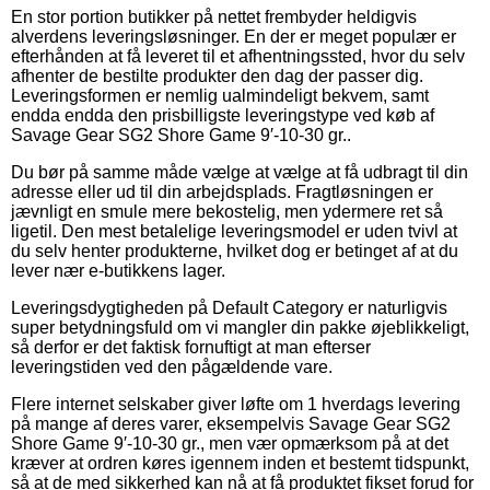
En stor portion butikker på nettet frembyder heldigvis
alverdens leveringsløsninger. En der er meget populær er
efterhånden at få leveret til et afhentningssted, hvor du selv
afhenter de bestilte produkter den dag der passer dig.
Leveringsformen er nemlig ualmindeligt bekvem, samt
endda endda den prisbilligste leveringstype ved køb af
Savage Gear SG2 Shore Game 9′-10-30 gr..
Du bør på samme måde vælge at vælge at få udbragt til din
adresse eller ud til din arbejdsplads. Fragtløsningen er
jævnligt en smule mere bekostelig, men ydermere ret så
ligetil. Den mest betalelige leveringsmodel er uden tvivl at
du selv henter produkterne, hvilket dog er betinget af at du
lever nær e-butikkens lager.
Leveringsdygtigheden på Default Category er naturligvis
super betydningsfuld om vi mangler din pakke øjeblikkeligt,
så derfor er det faktisk fornuftigt at man efterser
leveringstiden ved den pågældende vare.
Flere internet selskaber giver løfte om 1 hverdags levering
på mange af deres varer, eksempelvis Savage Gear SG2
Shore Game 9′-10-30 gr., men vær opmærksom på at det
kræver at ordren køres igennem inden et bestemt tidspunkt,
så at de med sikkerhed kan nå at få produktet fikset forud for