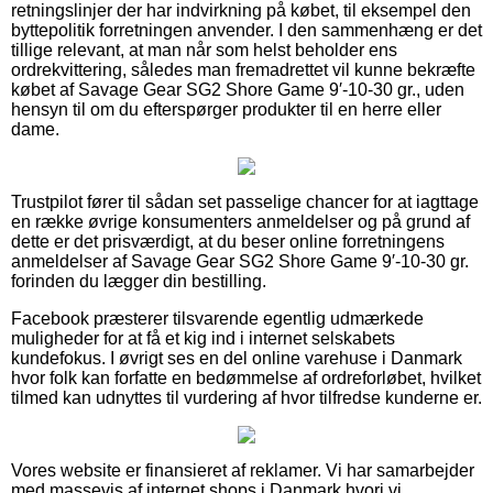
retningslinjer der har indvirkning på købet, til eksempel den
byttepolitik forretningen anvender. I den sammenhæng er det
tillige relevant, at man når som helst beholder ens
ordrekvittering, således man fremadrettet vil kunne bekræfte
købet af Savage Gear SG2 Shore Game 9′-10-30 gr., uden
hensyn til om du efterspørger produkter til en herre eller
dame.
Trustpilot fører til sådan set passelige chancer for at iagttage
en række øvrige konsumenters anmeldelser og på grund af
dette er det prisværdigt, at du beser online forretningens
anmeldelser af Savage Gear SG2 Shore Game 9′-10-30 gr.
forinden du lægger din bestilling.
Facebook præsterer tilsvarende egentlig udmærkede
muligheder for at få et kig ind i internet selskabets
kundefokus. I øvrigt ses en del online varehuse i Danmark
hvor folk kan forfatte en bedømmelse af ordreforløbet, hvilket
tilmed kan udnyttes til vurdering af hvor tilfredse kunderne er.
Vores website er finansieret af reklamer. Vi har samarbejder
med massevis af internet shops i Danmark hvori vi