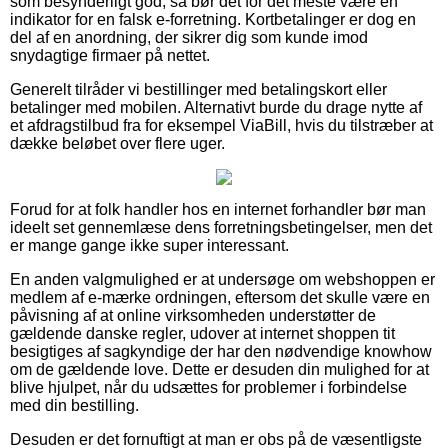
som besynderligt god, så bør det for det meste være en
indikator for en falsk e-forretning. Kortbetalinger er dog en
del af en anordning, der sikrer dig som kunde imod
snydagtige firmaer på nettet.
Generelt tilråder vi bestillinger med betalingskort eller
betalinger med mobilen. Alternativt burde du drage nytte af
et afdragstilbud fra for eksempel ViaBill, hvis du tilstræber at
dække beløbet over flere uger.
Forud for at folk handler hos en internet forhandler bør man
ideelt set gennemlæse dens forretningsbetingelser, men det
er mange gange ikke super interessant.
En anden valgmulighed er at undersøge om webshoppen er
medlem af e-mærke ordningen, eftersom det skulle være en
påvisning af at online virksomheden understøtter de
gældende danske regler, udover at internet shoppen tit
besigtiges af sagkyndige der har den nødvendige knowhow
om de gældende love. Dette er desuden din mulighed for at
blive hjulpet, når du udsættes for problemer i forbindelse
med din bestilling.
Desuden er det fornuftigt at man er obs på de væsentligste