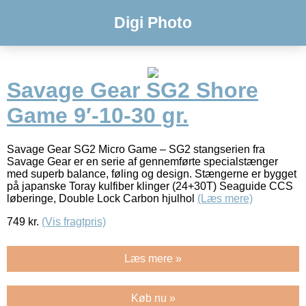
Digi Photo
Savage Gear SG2 Shore
Game 9′-10-30 gr.
Savage Gear SG2 Micro Game – SG2 stangserien fra
Savage Gear er en serie af gennemførte specialstænger
med superb balance, føling og design. Stængerne er bygget
på japanske Toray kulfiber klinger (24+30T) Seaguide CCS
løberinge, Double Lock Carbon hjulhol
(Læs mere)
749
kr.
(Vis fragtpris)
Læs mere »
Køb nu »