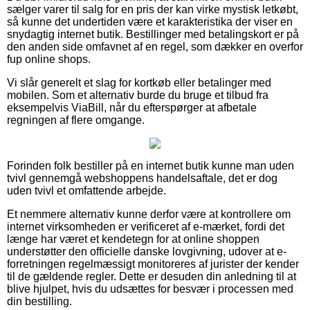
sælger varer til salg for en pris der kan virke mystisk letkøbt,
så kunne det undertiden være et karakteristika der viser en
snydagtig internet butik. Bestillinger med betalingskort er på
den anden side omfavnet af en regel, som dækker en overfor
fup online shops.
Vi slår generelt et slag for kortkøb eller betalinger med
mobilen. Som et alternativ burde du bruge et tilbud fra
eksempelvis ViaBill, når du efterspørger at afbetale
regningen af flere omgange.
Forinden folk bestiller på en internet butik kunne man uden
tvivl gennemgå webshoppens handelsaftale, det er dog
uden tvivl et omfattende arbejde.
Et nemmere alternativ kunne derfor være at kontrollere om
internet virksomheden er verificeret af e-mærket, fordi det
længe har været et kendetegn for at online shoppen
understøtter den officielle danske lovgivning, udover at e-
forretningen regelmæssigt monitoreres af jurister der kender
til de gældende regler. Dette er desuden din anledning til at
blive hjulpet, hvis du udsættes for besvær i processen med
din bestilling.