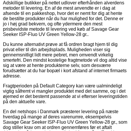
Adskillige butikker på nettet udlover efterhånden alverdens
metoder til levering. En af de mest anvendte er i dag at
afsende til en pakkeshop, hvor det er nemt for dig at hente
de bestilte produkter når du har mulighed for det. Denne er
jo i høj grad bekvem, og ofte ydermere den mest
prisbevidste metode til levering ved køb af Savage Gear
Seeker ISP-Fluo UV Green Yellow-28 gr..
Du kunne alternativt prøve at få ordren bragt hjem til dig
privat eller til din arbejdsplads. Muligheden viser sig
gennemsnitligt lidt mere pebret, men omvendt virkelig
smertefri. Den mindst kostelige fragtmetode vil dog altid vise
sig at være at hente produkterne selv, som desværre
forudsætter at du har bopæl i kort afstand af internet firmaets
adresse.
Fragtperioden på Default Category kan være ualmindeligt
vigtig såfremt vi mangler produktet med det samme, og i det
øjemed er det bestemt passende at vi efterser leveringstiden
på den aktuelle vare.
En del netshops i Danmark præsterer levering på næste
hverdag på mange af deres varenumre, eksempelvis
Savage Gear Seeker ISP-Fluo UV Green Yellow-28 gr., som
dog stiller krav om at ordren gennemføres før et aftalt