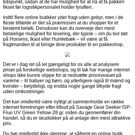
tidspunkt, sådan at de har mulighed for at nå at få pakken
fikset før logistikpersonalet holder fyraften.
Indtil flere online butikker yder fragt uden gebyr, men i de
fleste tilfælde er det så præmissen at du shopper for et
bestemt beløb. Derudover kan du overveje den mest
betalelige mulighed for levering, der typisk – om du bor tæt
på Horsens, Ikast eller Humlebæk – vil være at få
fragtmanden til at bringe dine produkter til en pakkeshop.
Det er i dag ret så let gængeligt for os alle at analysere
priser på forskellige webshops, og til tak har mange internet
shops ikke kunne slippe for at nedsætte prisniveauet på
varerne – til babyer og børn, og yderligere også til mænd og
kvinder – betydeligt, og endda nogle gange tilbyde fragt
uden omkostninger.
Det kan imidlertid være nyttigt at sammenholde en række
internet forretninger efter tilbud på Savage Gear Seeker ISP-
Fluo UV Green Yellow-28 gr. inden du gennemfører din
handel, så du er skudsikker på at antage den mest attraktive
pris.
Du bør imidlertid ikke glemme, at såfremt en online butik