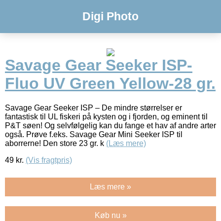
Digi Photo
Savage Gear Seeker ISP-
Fluo UV Green Yellow-28 gr.
Savage Gear Seeker ISP – De mindre størrelser er
fantastisk til UL fiskeri på kysten og i fjorden, og eminent til
P&T søen! Og selvfølgelig kan du fange et hav af andre arter
også. Prøve f.eks. Savage Gear Mini Seeker ISP til
aborrerne! Den store 23 gr. k
(Læs mere)
49
kr.
(Vis fragtpris)
Læs mere »
Køb nu »