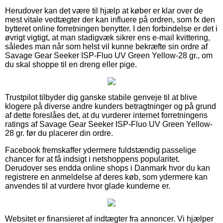
Herudover kan det være til hjælp at køber er klar over de
mest vitale vedtægter der kan influere på ordren, som fx den
bytteret online forretningen benytter. I den forbindelse er det i
øvrigt vigtigt, at man stadigvæk sikrer ens e-mail kvittering,
således man når som helst vil kunne bekræfte sin ordre af
Savage Gear Seeker ISP-Fluo UV Green Yellow-28 gr., om
du skal shoppe til en dreng eller pige.
Trustpilot tilbyder dig ganske stabile genveje til at blive
klogere på diverse andre kunders betragtninger og på grund
af dette foreslåes det, at du vurderer internet forretningens
ratings af Savage Gear Seeker ISP-Fluo UV Green Yellow-
28 gr. før du placerer din ordre.
Facebook fremskaffer ydermere fuldstændig passelige
chancer for at få indsigt i netshoppens popularitet.
Derudover ses endda online shops i Danmark hvor du kan
registrere en anmeldelse af deres køb, som ydermere kan
anvendes til at vurdere hvor glade kunderne er.
Websitet er finansieret af indtægter fra annoncer. Vi hjælper