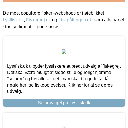
De mest populære fiskeri-webshops er i øjeblikket
Lystfisk.dk
,
Fiskegrej.dk
og
Fiskpåkrogen.dk
, som alle har et
stort sortiment til gode priser.
Lystfisk.dk tilbyder lystfiskere et bredt udvalg af fiskegrej.
Det skal være muligt at sidde stille og roligt hjemme i
”sofaen” og bestille alt det, man skal bruge for at få
nogle herlige fiskeoplevelser. Klik her for at se deres
udvalg.
Se udvalget på Lystfisk.dk