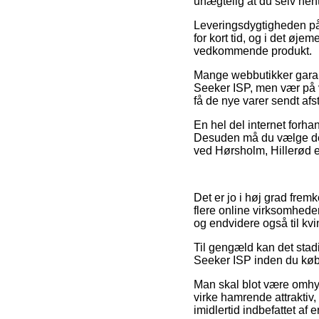
unægtelig at du selv hen
Leveringsdygtigheden på B
for kort tid, og i det øj
vedkommende produkt.
Mange webbutikker garan
Seeker ISP, men vær på va
få de nye varer sendt af
En hel del internet forha
Desuden må du vælge den 
ved Hørsholm, Hillerød el
Det er jo i høj grad frem
flere online virksomhede
og endvidere også til kv
Til gengæld kan det stad
Seeker ISP inden du køber
Man skal blot være omhygg
virke hamrende attraktiv, 
imidlertid indbefattet af