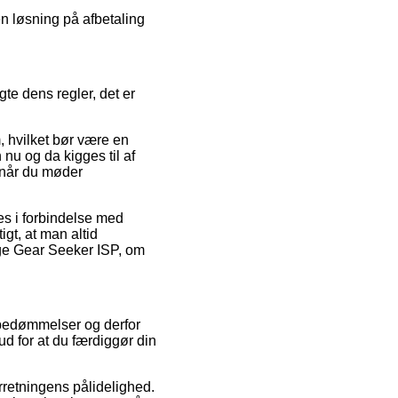
n løsning på afbetaling
te dens regler, det er
 hvilket bør være en
nu og da kigges til af
, når du møder
es i forbindelse med
igt, at man altid
age Gear Seeker ISP, om
s bedømmelser og derfor
ud for at du færdiggør din
orretningens pålidelighed.