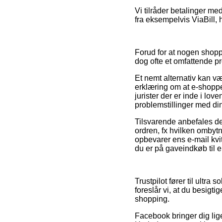
Vi tilråder betalinger m
fra eksempelvis ViaBill, 
Forud for at nogen shoppe
dog ofte et omfattende pr
Et nemt alternativ kan v
erklæring om at e-shoppen
jurister der er inde i lo
problemstillinger med di
Tilsvarende anbefales de
ordren, fx hvilken ombytni
opbevarer ens e-mail kvi
du er på gaveindkøb til e
Trustpilot fører til ult
foreslår vi, at du besigt
shopping.
Facebook bringer dig lige