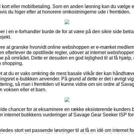
ed kort eller mobilbetaling. Som en anden løsning kan du vælge e
hvis du higer efter at honorere omkostningerne ude i fremtiden.
r i en e-forhandler burde de for at være på den sikre side betrag
ojekt.
ære at granske hvorvidt online webshoppen er e-mærket medlem,
 efterlever de opstillede regler, udover at internet webshoppen 
vene på området. Dette er desuden en god lejlighed til at få hjælp
n shopping.
t at du er vaks omkring de mest basale vilkår der kan håndhæv
ngsret e-butikken anvender. På grund af dette er det i øvrigt vigt
ttering, så man i fremtiden vil kunne vidne om sin ordre af Sav
n voksen eller et barn.
ra solide chancer for at eksaminere en række eksisterende kunder
iger internet butikkens vurderinger af Savage Gear Seeker ISP for
ledes stort set passende løsninger til at få en idé om internet f