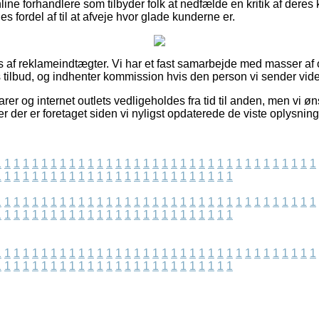
ine forhandlere som tilbyder folk at nedfælde en kritik af dere
fordel af til at afveje hvor glade kunderne er.
 af reklameindtægter. Vi har et fast samarbejde med masser a
s tilbud, og indhenter kommission hvis den person vi sender vide
er og internet outlets vedligeholdes fra tid til anden, men vi øn
er der er foretaget siden vi nyligst opdaterede de viste oplysning
1
1
1
1
1
1
1
1
1
1
1
1
1
1
1
1
1
1
1
1
1
1
1
1
1
1
1
1
1
1
1
1
1
1
1
1
1
1
1
1
1
1
1
1
1
1
1
1
1
1
1
1
1
1
1
1
1
1
1
1
1
1
1
1
1
1
1
1
1
1
1
1
1
1
1
1
1
1
1
1
1
1
1
1
1
1
1
1
1
1
1
1
1
1
1
1
1
1
1
1
1
1
1
1
1
1
1
1
1
1
1
1
1
1
1
1
1
1
1
1
1
1
1
1
1
1
1
1
1
1
1
1
1
1
1
1
1
1
1
1
1
1
1
1
1
1
1
1
1
1
1
1
1
1
1
1
1
1
1
1
1
1
1
1
1
1
1
1
1
1
1
1
1
1
1
1
1
1
1
1
1
1
1