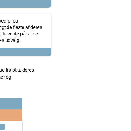
kegrej og
angt de fleste af deres
ulle vente på, at de
res udvalg.
 fra bl.a. deres
mer og