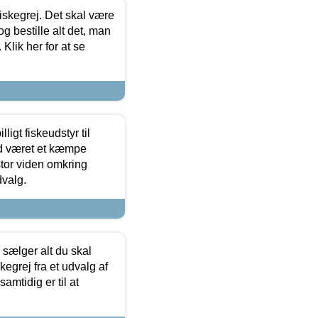
 fiskegrej. Det skal være
og bestille alt det, man
 Klik her for at se
ligt fiskeudstyr til
tid været et kæmpe
stor viden omkring
dvalg.
sælger alt du skal
skegrej fra et udvalg af
samtidig er til at