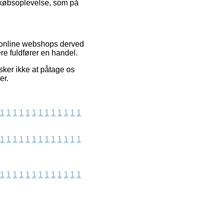
s købsoplevelse, som på
f online webshops derved
re fuldfører en handel.
sker ikke at påtage os
er.
1
1
1
1
1
1
1
1
1
1
1
1
1
1
1
1
1
1
1
1
1
1
1
1
1
1
1
1
1
1
1
1
1
1
1
1
1
1
1