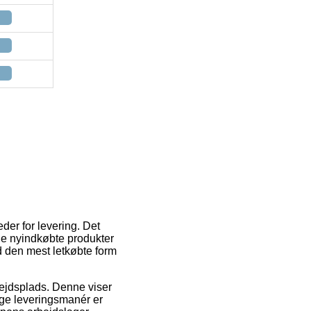
er for levering. Det
 de nyindkøbte produkter
d den mest letkøbte form
rbejdsplads. Denne viser
lige leveringsmanér er