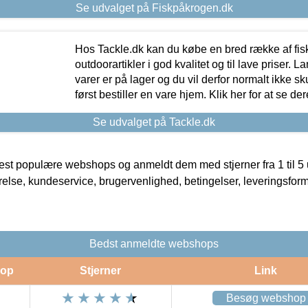
Se udvalget på Fiskpåkrogen.dk
Hos Tackle.dk kan du købe en bred række af fis
outdoorartikler i god kvalitet og til lave priser. L
varer er på lager og du vil derfor normalt ikke sk
først bestiller en vare hjem. Klik her for at se de
Se udvalget på Tackle.dk
t populære webshops og anmeldt dem med stjerner fra 1 til 5 ud
rrelse, kundeservice, brugervenlighed, betingelser, leveringsfor
Bedst anmeldte webshops
op
Stjerner
Link
Besøg webshop