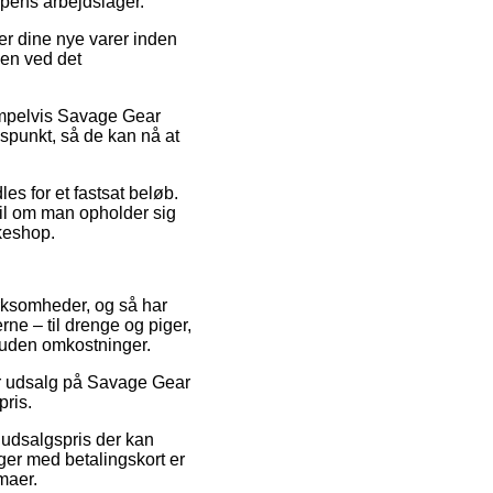
ppens arbejdslager.
er dine nye varer inden
den ved det
empelvis Savage Gear
dspunkt, så de kan nå at
es for et fastsat beløb.
til om man opholder sig
kkeshop.
virksomheder, og så har
ne – til drenge og piger,
 uden omkostninger.
er udsalg på Savage Gear
pris.
 udsalgspris der kan
nger med betalingskort er
maer.