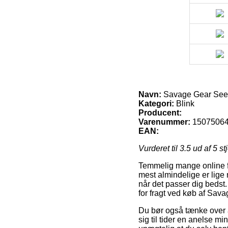
Navn:
Savage Gear See
Kategori:
Blink
Producent:
Varenummer:
1507506
EAN:
Vurderet til
3.5
ud af 5 st
Temmelig mange online fi
mest almindelige er lige 
når det passer dig bedst.
for fragt ved køb af Sav
Du bør også tænke over at
sig til tider en anelse m