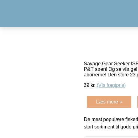
Savage Gear Seeker ISP – 
P&T søen! Og selvfølgeli
aborrerne! Den store 23 
39
kr.
(Vis fragtpris)
Læs mere »
De mest populære fiskeri
stort sortiment til gode pr