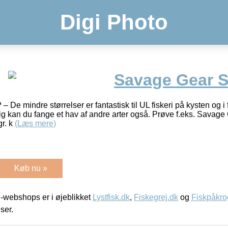
Digi Photo
Savage Gear S
De mindre størrelser er fantastisk til UL fiskeri på kysten og i f
g kan du fange et hav af andre arter også. Prøve f.eks. Savage 
gr. k
(Læs mere)
Køb nu »
-webshops er i øjeblikket
Lystfisk.dk
,
Fiskegrej.dk
og
Fiskpåkro
iser.