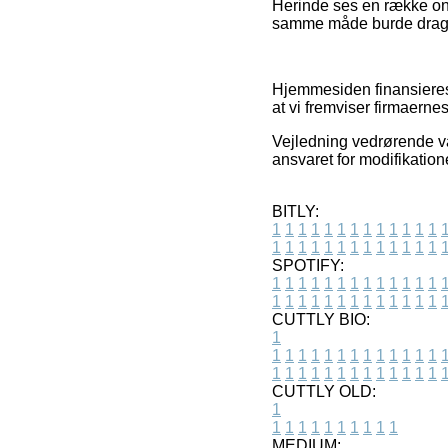
Herinde ses en række onl
samme måde burde drages 
Hjemmesiden finansieres
at vi fremviser firmaerne
Vejledning vedrørende var
ansvaret for modifikation
BITLY:
1
1
1
1
1
1
1
1
1
1
1
1
1
1
1
1
1
1
1
1
1
1
1
1
1
1
SPOTIFY:
1
1
1
1
1
1
1
1
1
1
1
1
1
1
1
1
1
1
1
1
1
1
1
1
1
1
CUTTLY BIO:
1
1
1
1
1
1
1
1
1
1
1
1
1
1
1
1
1
1
1
1
1
1
1
1
1
1
1
CUTTLY OLD:
1
1
1
1
1
1
1
1
1
1
1
MEDIUM: