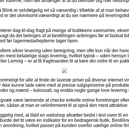
ter varerne, men det afhænger af at du befinder dig nær netsho
link er selvfølgelig ret så væsentlig i tilfælde af at man behøv
emed er det utvivlsomt væsentligt at du ser nærmere på leveringsti
terer dag-til-dag fragt på mange af butikkens varenumre, eks
gt da det betinges af at bestillingen anbringes før et fastsat ti
sted før lagermedarbejderne tager hjem.
ndlere sikrer levering uden beregning, men ofte kun når der handl
mest betalelige slags levering, hvilket typisk – uden hensyn 
ler Lemvig – er at få fragtmanden til at køre din ordre til en pa
kommeligt for alle at finde de laveste priser på diverse internet 
r ikke kunne lade være med at presse salgspriserne på produkter
inder og mænd – kolossalt, og endda nogle gange love levering
igvæk være lønnende at checke enkelte online forretninger eft
, sådan at man er velinformeret til at opnå den mest attraktive 
elig med, at ifald en webshop afsætter bedst i test varer til en
burde det tit være en indikator for en bedragerisk butik. Bestilli
 en anordning, hvilket passer på kunden overfor uærlige online fir