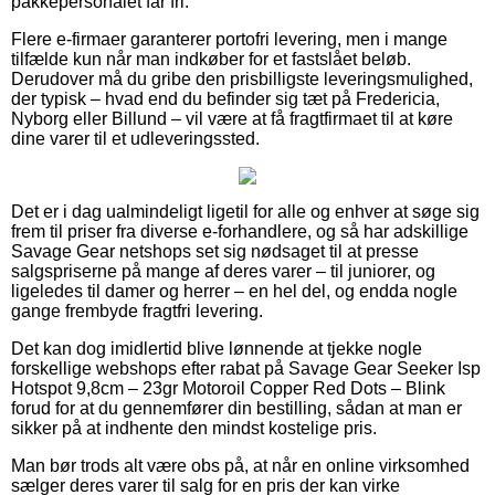
pakkepersonalet får fri.
Flere e-firmaer garanterer portofri levering, men i mange
tilfælde kun når man indkøber for et fastslået beløb.
Derudover må du gribe den prisbilligste leveringsmulighed,
der typisk – hvad end du befinder sig tæt på Fredericia,
Nyborg eller Billund – vil være at få fragtfirmaet til at køre
dine varer til et udleveringssted.
Det er i dag ualmindeligt ligetil for alle og enhver at søge sig
frem til priser fra diverse e-forhandlere, og så har adskillige
Savage Gear netshops set sig nødsaget til at presse
salgspriserne på mange af deres varer – til juniorer, og
ligeledes til damer og herrer – en hel del, og endda nogle
gange frembyde fragtfri levering.
Det kan dog imidlertid blive lønnende at tjekke nogle
forskellige webshops efter rabat på Savage Gear Seeker Isp
Hotspot 9,8cm – 23gr Motoroil Copper Red Dots – Blink
forud for at du gennemfører din bestilling, sådan at man er
sikker på at indhente den mindst kostelige pris.
Man bør trods alt være obs på, at når en online virksomhed
sælger deres varer til salg for en pris der kan virke