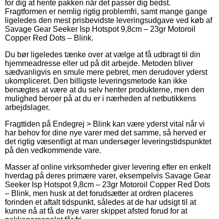
for dig at hente pakken når det passer dig bedst.
Fragtformen er nemlig rigtig problemfri, samt mange gange
ligeledes den mest prisbevidste leveringsudgave ved køb af
Savage Gear Seeker Isp Hotspot 9,8cm – 23gr Motoroil
Copper Red Dots – Blink.
Du bør ligeledes tænke over at vælge at få udbragt til din
hjemmeadresse eller ud på dit arbejde. Metoden bliver
sædvanligvis en smule mere pebret, men derudover yderst
ukompliceret. Den billigste leveringsmetode kan ikke
benægtes at være at du selv henter produkterne, men den
mulighed beroer på at du er i nærheden af netbutikkens
arbejdslager.
Fragttiden på Endegrej > Blink kan være yderst vital når vi
har behov for dine nye varer med det samme, så herved er
det rigtig væsentligt at man undersøger leveringstidspunktet
på den vedkommende vare.
Masser af online virksomheder giver levering efter en enkelt
hverdag på deres primære varer, eksempelvis Savage Gear
Seeker Isp Hotspot 9,8cm – 23gr Motoroil Copper Red Dots
– Blink, men husk at det forudsætter at ordren placeres
forinden et aftalt tidspunkt, således at de har udsigt til at
kunne nå at få de nye varer skippet afsted forud for at