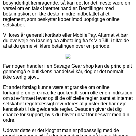
besynderligt fremragende, så kan det for det meste være en
varsel om en falsk internet handler. Bestillinger med
betalingskort er ikke desto mindre indbefattet af et
reglement, som beskytter køber imod uoprigtige online
selskaber.
Vi foreslår generelt kortkøb eller MobilePay. Alternativt bør
du overveje en løsning på afbetaling fra fx ViaBill, i tilfælde
af at du gerne vil klare betalingen over en periode.
Før nogen handler i en Savage Gear shop kan de principielt
gennemgå e-butikkens handelsvilkår, dog er det normalt
ikke særlig sjovt.
Et andet forslag kunne være at granske om online
forhandleren er e-mærke godkendt, som ofte er en indikation
om at e-firmaet lever op til de officielle regler, samt at internet
selskabet regelmæssigt revurderes af jurister der har nøje
kendskab til de gældende regler. Desuden giver det dig
chance for support, hvis du bliver udsat for besvær med din
ordre.
Udover dette er det klogt at man er påpasselig med de
grundlæggende vilkår der har indvirkning på transaktionen,