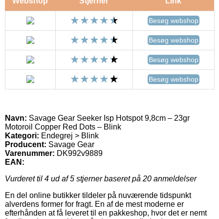
Webshop
Stjerner
Link
Besøg webshop
Besøg webshop
Besøg webshop
Besøg webshop
Navn:
Savage Gear Seeker Isp Hotspot 9,8cm – 23gr
Motoroil Copper Red Dots – Blink
Kategori:
Endegrej > Blink
Producent:
Savage Gear
Varenummer:
DK992v9889
EAN:
Vurderet til
4
ud af 5 stjerner baseret på
20
anmeldelser
En del online butikker tildeler på nuværende tidspunkt
alverdens former for fragt. En af de mest moderne er
efterhånden at få leveret til en pakkeshop, hvor det er nemt