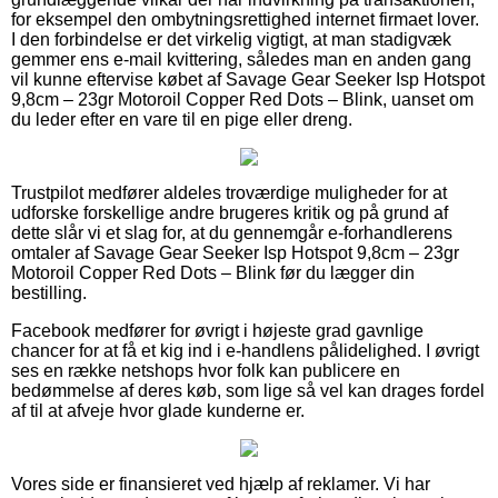
for eksempel den ombytningsrettighed internet firmaet lover.
I den forbindelse er det virkelig vigtigt, at man stadigvæk
gemmer ens e-mail kvittering, således man en anden gang
vil kunne eftervise købet af Savage Gear Seeker Isp Hotspot
9,8cm – 23gr Motoroil Copper Red Dots – Blink, uanset om
du leder efter en vare til en pige eller dreng.
Trustpilot medfører aldeles troværdige muligheder for at
udforske forskellige andre brugeres kritik og på grund af
dette slår vi et slag for, at du gennemgår e-forhandlerens
omtaler af Savage Gear Seeker Isp Hotspot 9,8cm – 23gr
Motoroil Copper Red Dots – Blink før du lægger din
bestilling.
Facebook medfører for øvrigt i højeste grad gavnlige
chancer for at få et kig ind i e-handlens pålidelighed. I øvrigt
ses en række netshops hvor folk kan publicere en
bedømmelse af deres køb, som lige så vel kan drages fordel
af til at afveje hvor glade kunderne er.
Vores side er finansieret ved hjælp af reklamer. Vi har