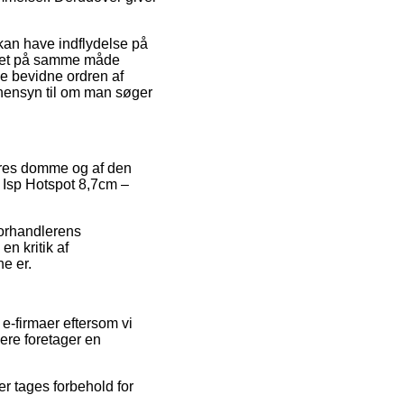
kan have indflydelse på
er det på samme måde
ne bevidne ordren af
hensyn til om man søger
eres domme og af den
r Isp Hotspot 8,7cm –
forhandlerens
n kritik af
ne er.
e-firmaer eftersom vi
ere foretager en
er tages forbehold for