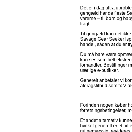
Det er i dag ultra uproble
gengæld har de fleste Sa
varerne – til børn og ba
fragt.
Til gengæld kan det ikke 
Savage Gear Seeker Isp 
handel, sådan at du er try
Du må bare være opmærkso
kan ses som helt ekstrem
forhandler. Bestillinger 
uærlige e-butikker.
Generelt anbefaler vi kor
afdragstilbud som fx ViaB
Forinden nogen køber ho
forretningsbetingelser, m
Et andet alternativ kunn
hvilket generelt er et bi
rutinemæssigt revideres