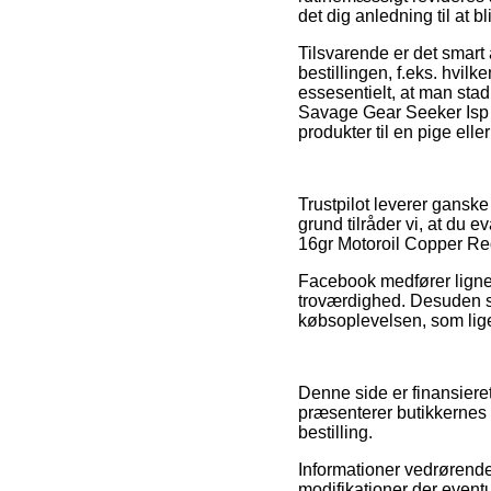
det dig anledning til at 
Tilsvarende er det smart
bestillingen, f.eks. hvil
essesentielt, at man stad
Savage Gear Seeker Isp 
produkter til en pige elle
Trustpilot leverer gansk
grund tilråder vi, at du
16gr Motoroil Copper Red 
Facebook medfører ligne
troværdighed. Desuden ser
købsoplevelsen, som ligele
Denne side er finansiere
præsenterer butikkernes v
bestilling.
Informationer vedrørende 
modifikationer der eventu