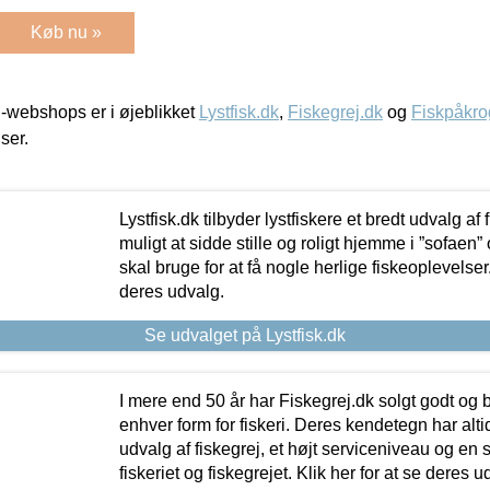
Køb nu »
-webshops er i øjeblikket
Lystfisk.dk
,
Fiskegrej.dk
og
Fiskpåkro
iser.
Lystfisk.dk tilbyder lystfiskere et bredt udvalg af
muligt at sidde stille og roligt hjemme i ”sofaen” 
skal bruge for at få nogle herlige fiskeoplevelser.
deres udvalg.
Se udvalget på Lystfisk.dk
I mere end 50 år har Fiskegrej.dk solgt godt og bil
enhver form for fiskeri. Deres kendetegn har al
udvalg af fiskegrej, et højt serviceniveau og en 
fiskeriet og fiskegrejet. Klik her for at se deres u