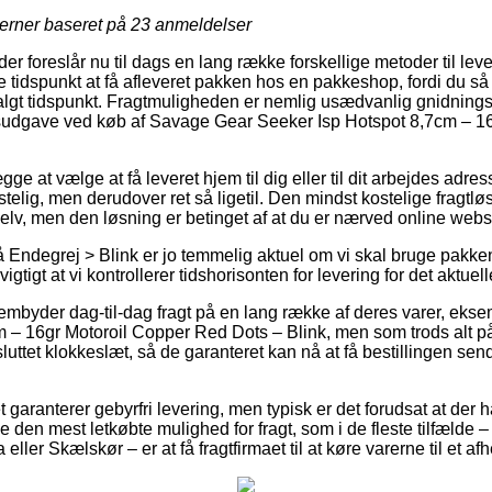
jerner baseret på
23
anmeldelser
 foreslår nu til dags en lang række forskellige metoder til lev
tidspunkt at få afleveret pakken hos en pakkeshop, fordi du s
vvalgt tidspunkt. Fragtmuligheden er nemlig usædvanlig gnidnings
gsudgave ved køb af Savage Gear Seeker Isp Hotspot 8,7cm – 1
e at vælge at få leveret hjem til dig eller til dit arbejdes adr
telig, men derudover ret så ligetil. Den mindst kostelige fragtløsn
selv, men den løsning er betinget af at du er nærved online we
Endegrej > Blink er jo temmelig aktuel om vi skal bruge pakken 
gtigt at vi kontrollerer tidshorisonten for levering for det aktuel
rembyder dag-til-dag fragt på en lang række af deres varer, ek
 – 16gr Motoroil Copper Red Dots – Blink, men som trods alt på
sluttet klokkeslæt, så de garanteret kan nå at få bestillingen send
et garanterer gebyrfri levering, men typisk er det forudsat at der h
e den mest letkøbte mulighed for fragt, som i de fleste tilfælde
eller Skælskør – er at få fragtfirmaet til at køre varerne til et a