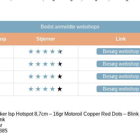
Bedst anmeldte webshops
op
Stjerner
Link
Besøg webshop
Besøg webshop
Besøg webshop
Besøg webshop
r Isp Hotspot 8,7cm – 16gr Motoroil Copper Red Dots – Blink
ink
r
885