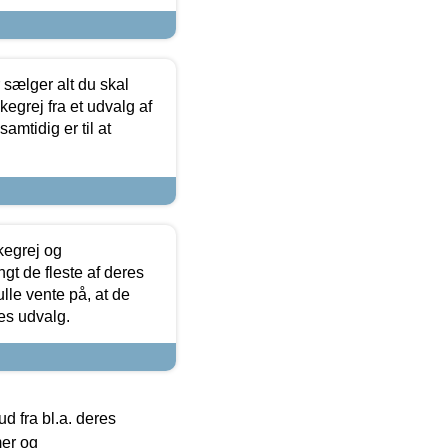
sælger alt du skal
skegrej fra et udvalg af
samtidig er til at
kegrej og
angt de fleste af deres
ulle vente på, at de
res udvalg.
 fra bl.a. deres
mer og