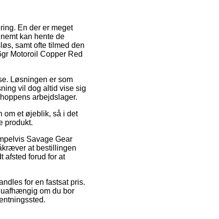
ering. En der er meget
å nemt kan hente de
løs, samt ofte tilmed den
6gr Motoroil Copper Red
esse. Løsningen er som
ing vil dog altid vise sig
bshoppens arbejdslager.
om et øjeblik, så i det
le produkt.
sempelvis Savage Gear
kræver at bestillingen
t afsted forud for at
andles for en fastsat pris.
 – uafhængig om du bor
fhentningssted.