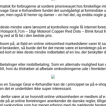
matisk for forbrugerne at vurdere prisniveauet hos forskellige int
vage Gear e-forhandlere fundet det uundgåeligt at formindske 
byer, men også til herrer og damer – en hel del, og endda nogle 
desto mindre være lønsomt at kontrollere nogle få internet fore
Hotspot 8,7cm – 16gr Motoroil Copper Red Dots – Blink forud f
g ved at få fat i den bedste pris.
m på, at ifald en online virksomhed markedsfører varer til sal
t beskeden, så burde det for det meste være et kendetegn på en 
med kort er ikke desto mindre indbefattet af en lov, der beskytte
tbetalinger eller mobilbetaling. Som en alternativ mulighed kan d
ill, hvis du tilstræber at afbetale omkostningerne ude i fremtide
s en Savage Gear e-forhandler kan de i princippet se på e-sh
en det er undertiden ikke super interessant.
e derfor være at se hvorvidt online virksomheden er medlem af 
llede på at online forretningen anerkender de danske regler, tillig
 af sagkyndige som har meget erfaring med de gældende beste