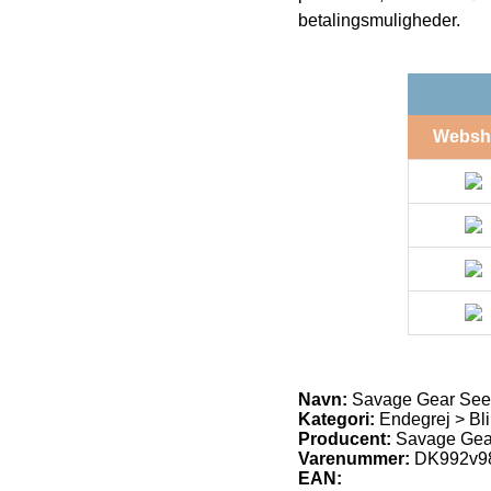
betalingsmuligheder.
Websh
Navn:
Savage Gear Seeke
Kategori:
Endegrej > Bl
Producent:
Savage Gea
Varenummer:
DK992v9
EAN: