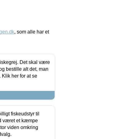
gen.dk
, som alle har et
 fiskegrej. Det skal være
og bestille alt det, man
 Klik her for at se
ligt fiskeudstyr til
tid været et kæmpe
stor viden omkring
dvalg.