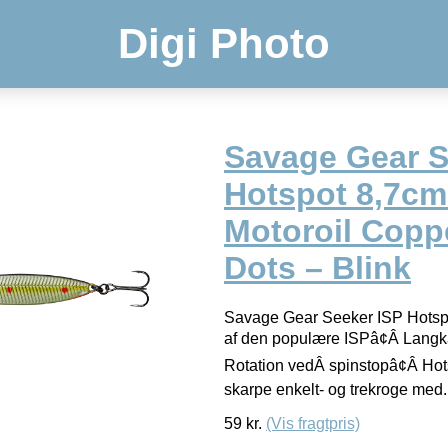
Digi Photo
Savage Gear S
Hotspot 8,7cm
Motoroil Copp
Dots – Blink
Savage Gear Seeker ISP Hotspo
af den populære ISPâ¢Â Langk
Rotation vedÂ spinstopâ¢Â Hot
skarpe enkelt- og trekroge med
59
kr.
(Vis fragtpris)