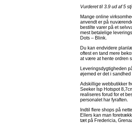
Vurderet til
3.9
ud af 5 st
Mange online virksomheder
anvendt er på nuværende 
bestilte varer på et sel
mest betalelige leverin
Dots – Blink.
Du kan endvidere planlægg
oftest en tand mere bekos
at være at hente ordren 
Leveringsdygtigheden på 
øjemed er det i sandhed vi
Adskillige webbutikker f
Seeker Isp Hotspot 8,7cm
realiseres forud for et be
personalet har fyraften.
Indtil flere shops på nett
Ellers kan man foretrækk
tæt på Fredericia, Grenaa 