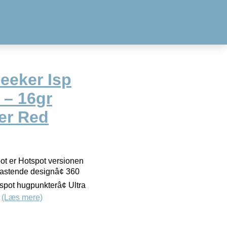
eeker Isp
 – 16gr
er Red
t er Hotspot versionen
astende designâ¢ 360
spot hugpunkterâ¢ Ultra
.
(Læs mere)