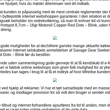
blive hjulpet, hvis du møder dilemmaer ved dit indkøb.
 at kunden er påpasselig med de mest centrale reglementer der 
ken byttepolitik internet webshoppen garanterer. I den relation 
igvæk beholder sin ordrekvittering, så man til enhver tid vil kun
Hotspot 8,7cm – 16gr Motoroil Copper Red Dots – Blink, uden 
r dreng.
e gode muligheder for at dechifrere ganske mange aktuelle køb
 evaluerer internet selskabets anmeldelser af Savage Gear Seeke
Dots – Blink før du bestiller.
nde uden sammenligning gode genveje til at få kendskab til e-
 vi faktisk online webshops som giver folk mulighed for at ytre e
des kan tages i brug til at få et indtryk af hvor tilfredse kunder
t ved hjælp af reklamer. Vi har et tæt samarbejde med en masse 
arer, og modtager provision for så vidt den bruger vi sender vid
tilbud og internet forhandlere ajourføres fra tid til anden, men d
elt er lavet siden sidste opdatering af de viste data.