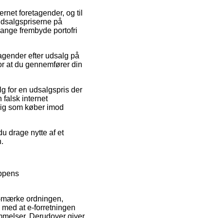
ernet foretagender, og til
udsalgspriserne på
gange frembyde portofri
tagender efter udsalg på
or at du gennemfører din
g for en udsalgspris der
falsk internet
r dig som køber imod
u drage nytte af et
n.
oppens
e-mærke ordningen,
e med at e-forretningen
mmelser. Derudover giver