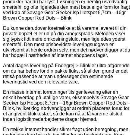
produkter når du har lyst. Løsningen er nemlig usædvanlig
smertefri, og ofte ligeledes den mest betalelige form for fragt
ved køb af Savage Gear Seeker Isp Hotspot 8,7cm – 16gr
Brown Copper Red Dots – Blink.
Du kunne derudover foretrække at få varerne leveret til din
private bopæl eller ud på din arbejdsplads. Metoden viser
sig typisk lidt mere omkostningsfuld, men ligeledes yderst
smertefri. Den mest prisbevidste leveringsudgave er
utvivlsomt at hente ordren selv, men det nødvendiggør at du
har bopæl i nærheden af internet shoppens lager.
Antal dages levering på Endegrej > Blink er ultra afgørende
om du har behov for din pakke fluks, så af den grund er det
ret så passende at man undersøger den estimerede
leveringstid ved den relevante vare.
En masse internet forretninger tilsiger levering efter en
enkelt hverdag på utallige varer, eksempelvis Savage Gear
Seeker Isp Hotspot 8,7cm – 16gr Brown Copper Red Dots –
Blink, hvilket dog nødvendiggør at ordren placeres forud for
et angivent klokkeslæt, så de kan nå at få varerne afsted
inden logistikmedarbejderne drager hjemad.
En række internet handler sikrer fragt uden beregning, men
undertiden kun hvis du bestiller for en bestemt sum. Som