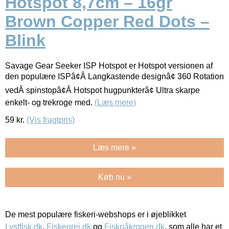
Hotspot 8,7cm – 16gr
Brown Copper Red Dots –
Blink
Savage Gear Seeker ISP Hotspot er Hotspot versionen af
den populære ISPâ¢Â Langkastende designâ¢ 360 Rotation
vedÂ spinstopâ¢Â Hotspot hugpunkterâ¢ Ultra skarpe
enkelt- og trekroge med.
(Læs mere)
59
kr.
(Vis fragtpris)
Læs mere »
Køb nu »
De mest populære fiskeri-webshops er i øjeblikket
Lystfisk.dk
,
Fiskegrej.dk
og
Fiskpåkrogen.dk
, som alle har et