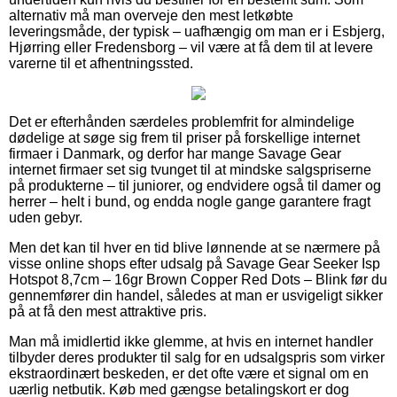
alternativ må man overveje den mest letkøbte
leveringsmåde, der typisk – uafhængig om man er i Esbjerg,
Hjørring eller Fredensborg – vil være at få dem til at levere
varerne til et afhentningssted.
Det er efterhånden særdeles problemfrit for almindelige
dødelige at søge sig frem til priser på forskellige internet
firmaer i Danmark, og derfor har mange Savage Gear
internet firmaer set sig tvunget til at mindske salgspriserne
på produkterne – til juniorer, og endvidere også til damer og
herrer – helt i bund, og endda nogle gange garantere fragt
uden gebyr.
Men det kan til hver en tid blive lønnende at se nærmere på
visse online shops efter udsalg på Savage Gear Seeker Isp
Hotspot 8,7cm – 16gr Brown Copper Red Dots – Blink før du
gennemfører din handel, således at man er usvigeligt sikker
på at få den mest attraktive pris.
Man må imidlertid ikke glemme, at hvis en internet handler
tilbyder deres produkter til salg for en udsalgspris som virker
ekstraordinært beskeden, er det ofte være et signal om en
uærlig netbutik. Køb med gængse betalingskort er dog