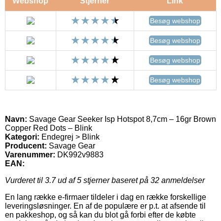
Webshop
Stjerner
Link
Besøg webshop
Besøg webshop
Besøg webshop
Besøg webshop
Navn:
Savage Gear Seeker Isp Hotspot 8,7cm – 16gr Brown
Copper Red Dots – Blink
Kategori:
Endegrej > Blink
Producent:
Savage Gear
Varenummer:
DK992v9883
EAN:
Vurderet til
3.7
ud af 5 stjerner baseret på
32
anmeldelser
En lang række e-firmaer tildeler i dag en række forskellige
leveringsløsninger. En af de populære er p.t. at afsende til
en pakkeshop, og så kan du blot gå forbi efter de købte