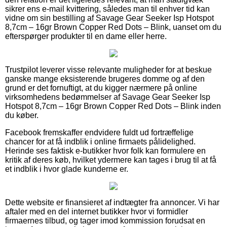
sikrer ens e-mail kvittering, således man til enhver tid kan
vidne om sin bestilling af Savage Gear Seeker Isp Hotspot
8,7cm – 16gr Brown Copper Red Dots – Blink, uanset om du
efterspørger produkter til en dame eller herre.
Trustpilot leverer visse relevante muligheder for at beskue
ganske mange eksisterende brugeres domme og af den
grund er det fornuftigt, at du kigger nærmere på online
virksomhedens bedømmelser af Savage Gear Seeker Isp
Hotspot 8,7cm – 16gr Brown Copper Red Dots – Blink inden
du køber.
Facebook fremskaffer endvidere fuldt ud fortræffelige
chancer for at få indblik i online firmaets pålidelighed.
Herinde ses faktisk e-butikker hvor folk kan formulere en
kritik af deres køb, hvilket ydermere kan tages i brug til at få
et indblik i hvor glade kunderne er.
Dette website er finansieret af indtægter fra annoncer. Vi har
aftaler med en del internet butikker hvor vi formidler
firmaernes tilbud, og tager imod kommission forudsat en