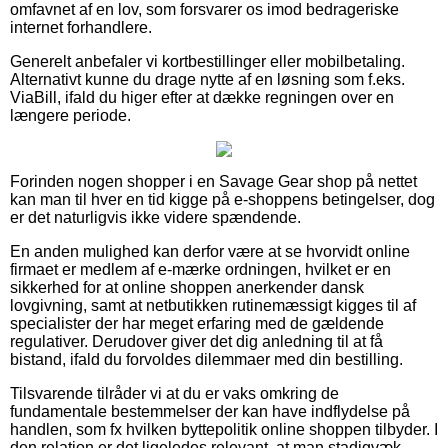
omfavnet af en lov, som forsvarer os imod bedrageriske
internet forhandlere.
Generelt anbefaler vi kortbestillinger eller mobilbetaling.
Alternativt kunne du drage nytte af en løsning som f.eks.
ViaBill, ifald du higer efter at dække regningen over en
længere periode.
Forinden nogen shopper i en Savage Gear shop på nettet
kan man til hver en tid kigge på e-shoppens betingelser, dog
er det naturligvis ikke videre spændende.
En anden mulighed kan derfor være at se hvorvidt online
firmaet er medlem af e-mærke ordningen, hvilket er en
sikkerhed for at online shoppen anerkender dansk
lovgivning, samt at netbutikken rutinemæssigt kigges til af
specialister der har meget erfaring med de gældende
regulativer. Derudover giver det dig anledning til at få
bistand, ifald du forvoldes dilemmaer med din bestilling.
Tilsvarende tilråder vi at du er vaks omkring de
fundamentale bestemmelser der kan have indflydelse på
handlen, som fx hvilken byttepolitik online shoppen tilbyder. I
den relation er det ligeledes relevant, at man stadigvæk