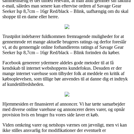
sammenhæng er det tilmed relevant, at man altid gemmer sin faktura
e-mail, således man senere kan eftervise ordren af Savage Gear
Seeker Isp 8,7cm – 16gr Red/black – Blink, uafhængig om du skal
shoppe til en dame eller herre.
Trustpilot indebærer fuldkommen fremragende muligheder for at
gennemrode ret mange aktuelle brugeres ratings og derfor foreslår
vi, at du gennemgår online forhandlerens ratings af Savage Gear
Seeker Isp 8,7cm – 16gr Red/black – Blink forinden du køber.
Facebook genererer ydermere aldeles gode metoder til at få
kendskab til internet webshoppens kundefokus. Desuden er der
mange internet varehuse som tilbyder folk at meddele en kritik af
købsoplevelsen, som tillige bør anvendes til at danne dig et indtryk
af kundetilfredsheden.
Hjemmesiden er finansieret af annoncer. Vi har tætte samarbejder
med diverse online varehuse og annoncerer deres varer, og opnår
provision hvis en bruger fra vores side laver et køb.
Viden omkring varer og netshops værnes om jævnligt, men vi kan
ikke stilles ansvarlig for modifikationer der eventuelt er