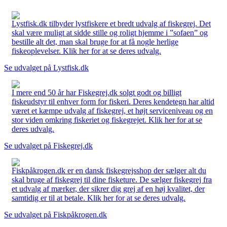
Lystfisk.dk tilbyder lystfiskere et bredt udvalg af fiskegrej. Det
skal være muligt at sidde stille og roligt hjemme i ”sofaen” og
bestille alt det, man skal bruge for at få nogle herlige
fiskeoplevelser. Klik her for at se deres udvalg.
Se udvalget på Lystfisk.dk
I mere end 50 år har Fiskegrej.dk solgt godt og billigt
fiskeudstyr til enhver form for fiskeri. Deres kendetegn har altid
været et kæmpe udvalg af fiskegrej, et højt serviceniveau og en
stor viden omkring fiskeriet og fiskegrejet. Klik her for at se
deres udvalg.
Se udvalget på Fiskegrej.dk
Fiskpåkrogen.dk er en dansk fiskegrejsshop der sælger alt du
skal bruge af fiskegrej til dine fisketure. De sælger fiskegrej fra
et udvalg af mærker, der sikrer dig grej af en høj kvalitet, der
samtidig er til at betale. Klik her for at se deres udvalg.
Se udvalget på Fiskpåkrogen.dk