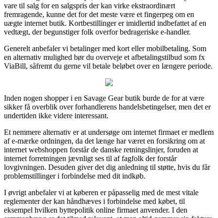
vare til salg for en salgspris der kan virke ekstraordinært
fremragende, kunne det for det meste være et fingerpeg om en
uægte internet butik. Kortbestillinger er imidlertid indbefattet af en
vedtægt, der begunstiger folk overfor bedrageriske e-handler.
Generelt anbefaler vi betalinger med kort eller mobilbetaling. Som
en alternativ mulighed bør du overveje et afbetalingstilbud som fx
ViaBill, såfremt du gerne vil betale beløbet over en længere periode.
Inden nogen shopper i en Savage Gear butik burde de for at være
sikker få overblik over forhandlerens handelsbetingelser, men det er
undertiden ikke videre interessant.
Et nemmere alternativ er at undersøge om internet firmaet er medlem
af e-mærke ordningen, da det længe har været en forsikring om at
internet webshoppen forstår de danske retningslinjer, foruden at
internet forretningen jævnligt ses til af fagfolk der forstår
lovgivningen. Desuden giver det dig anledning til støtte, hvis du får
problemstillinger i forbindelse med dit indkøb.
I øvrigt anbefaler vi at køberen er påpasselig med de mest vitale
reglementer der kan håndhæves i forbindelse med købet, til
eksempel hvilken byttepolitik online firmaet anvender. I den