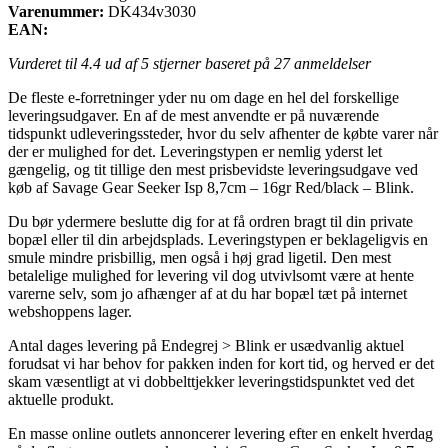
Varenummer:
DK434v3030
EAN:
Vurderet til
4.4
ud af 5 stjerner baseret på
27
anmeldelser
De fleste e-forretninger yder nu om dage en hel del forskellige
leveringsudgaver. En af de mest anvendte er på nuværende
tidspunkt udleveringssteder, hvor du selv afhenter de købte varer når
der er mulighed for det. Leveringstypen er nemlig yderst let
gængelig, og tit tillige den mest prisbevidste leveringsudgave ved
køb af Savage Gear Seeker Isp 8,7cm – 16gr Red/black – Blink.
Du bør ydermere beslutte dig for at få ordren bragt til din private
bopæl eller til din arbejdsplads. Leveringstypen er beklageligvis en
smule mindre prisbillig, men også i høj grad ligetil. Den mest
betalelige mulighed for levering vil dog utvivlsomt være at hente
varerne selv, som jo afhænger af at du har bopæl tæt på internet
webshoppens lager.
Antal dages levering på Endegrej > Blink er usædvanlig aktuel
forudsat vi har behov for pakken inden for kort tid, og herved er det
skam væsentligt at vi dobbelttjekker leveringstidspunktet ved det
aktuelle produkt.
En masse online outlets annoncerer levering efter en enkelt hverdag