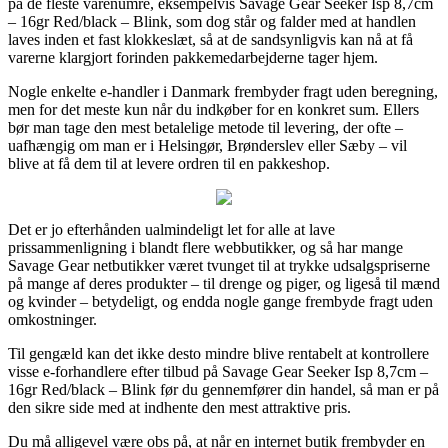
på de fleste varenumre, eksempelvis Savage Gear Seeker Isp 8,7cm
– 16gr Red/black – Blink, som dog står og falder med at handlen
laves inden et fast klokkeslæt, så at de sandsynligvis kan nå at få
varerne klargjort forinden pakkemedarbejderne tager hjem.
Nogle enkelte e-handler i Danmark frembyder fragt uden beregning,
men for det meste kun når du indkøber for en konkret sum. Ellers
bør man tage den mest betalelige metode til levering, der ofte –
uafhængig om man er i Helsingør, Brønderslev eller Sæby – vil
blive at få dem til at levere ordren til en pakkeshop.
Det er jo efterhånden ualmindeligt let for alle at lave
prissammenligning i blandt flere webbutikker, og så har mange
Savage Gear netbutikker været tvunget til at trykke udsalgspriserne
på mange af deres produkter – til drenge og piger, og ligeså til mænd
og kvinder – betydeligt, og endda nogle gange frembyde fragt uden
omkostninger.
Til gengæld kan det ikke desto mindre blive rentabelt at kontrollere
visse e-forhandlere efter tilbud på Savage Gear Seeker Isp 8,7cm –
16gr Red/black – Blink før du gennemfører din handel, så man er på
den sikre side med at indhente den mest attraktive pris.
Du må alligevel være obs på, at når en internet butik frembyder en