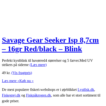
Savage Gear Seeker Isp 8,7cm
– 16gr Red/black – Blink
Perfekt kystblink til havørred4 størrelser og 5 farver.Med UV
strikers på siderne
(Læs mere)
49
kr.
(Vis fragtpris)
Læs mere »
Køb nu »
De mest populære fiskeri-webshops er i øjeblikket
Lystfisk.dk
,
Fiskegrej.dk
og
Fiskpåkrogen.dk
, som alle har et stort sortiment til
gode priser.