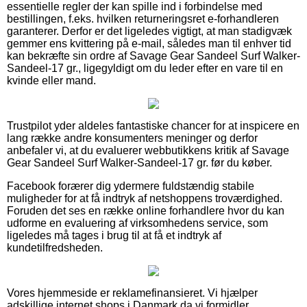
essentielle regler der kan spille ind i forbindelse med
bestillingen, f.eks. hvilken returneringsret e-forhandleren
garanterer. Derfor er det ligeledes vigtigt, at man stadigvæk
gemmer ens kvittering på e-mail, således man til enhver tid
kan bekræfte sin ordre af Savage Gear Sandeel Surf Walker-
Sandeel-17 gr., ligegyldigt om du leder efter en vare til en
kvinde eller mand.
Trustpilot yder aldeles fantastiske chancer for at inspicere en
lang række andre konsumenters meninger og derfor
anbefaler vi, at du evaluerer webbutikkens kritik af Savage
Gear Sandeel Surf Walker-Sandeel-17 gr. før du køber.
Facebook forærer dig ydermere fuldstændig stabile
muligheder for at få indtryk af netshoppens troværdighed.
Foruden det ses en række online forhandlere hvor du kan
udforme en evaluering af virksomhedens service, som
ligeledes må tages i brug til at få et indtryk af
kundetilfredsheden.
Vores hjemmeside er reklamefinansieret. Vi hjælper
adskillige internet shops i Danmark da vi formidler