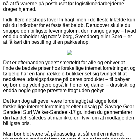
nå at få varerne på posthuset før logistikmedarbejderne
drager hjemad.
Indtil flere netshops lover fri fragt, men i de fleste tilfælde kun
når du indkøber for et fastslået beløb. Derudover skulle du
snuppe den billigste leveringsform, der mange gange – hvad
end du opholder sig nær Viborg, Svendborg eller Sorø – er
at få kørt din bestilling til en pakkeshop.
Det er efterhånden yderst smertefrit for alle og enhver at
finde de bedste priser hos forskellige internet forretninger, og
følgelig har en lang række e-butikker set sig tvunget til at
nedskære udsalgspriserne på deres produkter – til babyer
og børn, og yderligere også til herrer og damer – drastisk, og
endda nogle gange præstere fragt uden gebyr.
Det kan dog alligevel være fordelagtigt at kigge forbi
forskellige internet forretninger efter udsalg på Savage Gear
Sandeel Surf Walker-Sandeel-17 gr. inden du gennemfører
din handel, således at man ikke er i tvivl om at modtage den
billigste pris.
Man bør blot være så påpasselig, at såfremt en internet