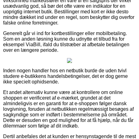
virksomhed markedsfører en vare til en salgspris der virker
usædvanlig god, så bør det ofte være en indikator for en
uoprigtig internet butik. Bestillinger med kort er ikke desto
mindre dækket ind under en regel, som beskytter dig overfor
falske online forretninger.
Generelt går vi ind for kortbestillinger eller mobilbetaling.
Som en anden løsning kunne du udnytte et tilbud fra for
eksempel ViaBill, ifald du tilstræber at afbetale betalingen
over en længere periode.
Inden nogen handler hos en netbutik burde de uden tvivl
studere e-butikkens handelsbetingelser, det er dog gerne
ikke specielt ophidsende.
Et andet alternativ kunne være at kontrollere om online
shoppen er verificeret af e-mærket, grundet at det
almindeligvis er en garanti for at e-shoppen følger dansk
lovgivning, foruden at netbutikken regelmæssigt besøges af
sagkyndige som er indført i bestemmelserne på området.
Dette er desuden en god mulighed for at få hjælp, når du får
dilemmaer som følge af dit indkøb.
Dertil anbefales det at kunden er hensynstagende til de mest