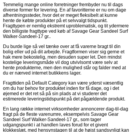
Temmelig mange online forretninger frembyder nu til dags
diverse former for levering. En af favoritterne er nu om dage
afhentningssteder, hvor det er meget fleksibelt at kunne
hente de købte produkter på et selvvalgt tidspunkt.
Fragttypen er nemlig ekstremt uproblematisk, og tit ydermere
den billigste fragttype ved køb af Savage Gear Sandeel Surf
Walker-Sandeel-17 gr..
Du burde lige så vel tænke over at få varerne bragt til din
bolig eller ud på dit arbejde. Fragtformen viser sig gerne et
hak mere bekostelig, men desuden super let. Den mindst
kostelige leveringsmåde vil dog utvivlsomt være selv at
hente produkterne, men den mulighed står og falder med at
du er nærved internet butikkens lager.
Fragttiden på Default Category kan være yderst væsentlig
om du har behov for produktet inden for få dage, og i det
øjemed er det ret så på sin plads at vi studerer det
estimerede leveringstidspunkt på det pågældende produkt.
En lang række internet virksomheder annoncerer dag-til-dag
fragt på de fleste varenumre, eksempelvis Savage Gear
Sandeel Surf Walker-Sandeel-17 gr., som tager
udgangspunkt i at handlen laves forud for et givent
klokkeslæt, med hensynstagen til at de højst sandsynligt kan