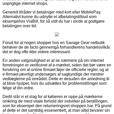
uoprigtige internet shops.
Generelt tilråder vi betalinger med kort eller MobilePay.
Alternativt kunne du udnytte et afbetalingstilbud som
eksempelvis ViaBill, for så vidt du har i sinde at godtgøre
betalingen over tid.
Forud for at nogen shopper hos en Savage Gear netbutik
behøver de de facto gennemgå forhandlerens handelsvilkår,
det er dog ofte ikke videre interessant.
En anden valgmulighed er at se nærmere på om internet
forretningen er verificeret af e-mærket, siden det bør være en
forsikring om at online firmaet føjer de officielle regler, og at
e-firmaet jævnligt undersøges af sagkyndige der mestrer
vedtægterne på området. Dette er desuden din anledning til
at blive hjulpet, hvis du udsættes for problemstillinger som
følge af din ordre.
Dertil slår vi et slag for at køberen er oppe på mærkerne
omkring de mest vitale forhold der indvirker på bestillingen,
som for eksempel den returneringsret shoppen har. På grund
af dette er det samtidig essesentielt, at man altid bevarer sin