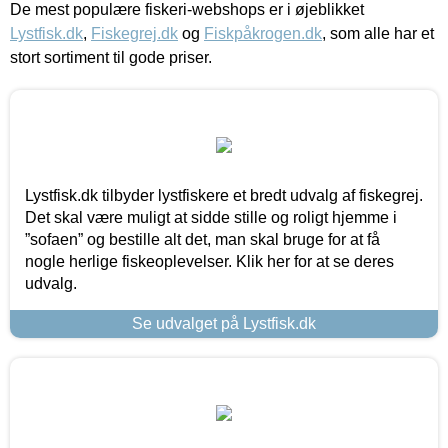
De mest populære fiskeri-webshops er i øjeblikket
Lystfisk.dk
,
Fiskegrej.dk
og
Fiskpåkrogen.dk
, som alle har et
stort sortiment til gode priser.
Lystfisk.dk tilbyder lystfiskere et bredt udvalg af fiskegrej.
Det skal være muligt at sidde stille og roligt hjemme i
”sofaen” og bestille alt det, man skal bruge for at få
nogle herlige fiskeoplevelser. Klik her for at se deres
udvalg.
Se udvalget på Lystfisk.dk