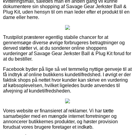
kvitteringsmail, således man en anden gang vil kunne
dokumentere sin shopping af Savage Gear Jerkster Ball &
Plug Kit, uden hensyn til om man leder efter et produkt til en
dame eller herre.
Trustpilot præsterer egentlig stabile chancer for at
gennemsøge diverse øvrige forbrugeres betragtninger og
derved støtter vi, at du sonderer online shoppens
vurderinger af Savage Gear Jerkster Ball & Plug Kit forud for
at du bestiller.
Facebook byder på lige så vel temmelig nyttige genveje til at
få indtryk af online butikkens kundetilfredshed. I øvrigt er der
faktisk shops på nettet hvor kunder kan skrive en vurdering
af købsoplevelsen, hvilket ligeledes burde anvendes til
afvejning af kundetilfredsheden.
Vores website er finansieret af reklamer. Vi har tætte
samarbejder med en mængde internet forretninger og
annoncerer butikkernes produkter, og høster provision
forudsat vores brugere foretager et indkøb.