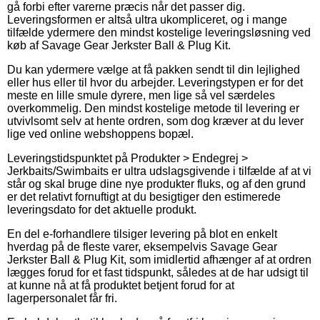
gå forbi efter varerne præcis når det passer dig.
Leveringsformen er altså ultra ukompliceret, og i mange
tilfælde ydermere den mindst kostelige leveringsløsning ved
køb af Savage Gear Jerkster Ball & Plug Kit.
Du kan ydermere vælge at få pakken sendt til din lejlighed
eller hus eller til hvor du arbejder. Leveringstypen er for det
meste en lille smule dyrere, men lige så vel særdeles
overkommelig. Den mindst kostelige metode til levering er
utvivlsomt selv at hente ordren, som dog kræver at du lever
lige ved online webshoppens bopæl.
Leveringstidspunktet på Produkter > Endegrej >
Jerkbaits/Swimbaits er ultra udslagsgivende i tilfælde af at vi
står og skal bruge dine nye produkter fluks, og af den grund
er det relativt fornuftigt at du besigtiger den estimerede
leveringsdato for det aktuelle produkt.
En del e-forhandlere tilsiger levering på blot en enkelt
hverdag på de fleste varer, eksempelvis Savage Gear
Jerkster Ball & Plug Kit, som imidlertid afhænger af at ordren
lægges forud for et fast tidspunkt, således at de har udsigt til
at kunne nå at få produktet betjent forud for at
lagerpersonalet får fri.