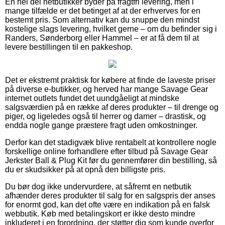
En hel del netbutikker byder på fragtfri levering, men i
mange tilfælde er det betinget af at der erhverves for en
bestemt pris. Som alternativ kan du snuppe den mindst
kostelige slags levering, hvilket gerne – om du befinder sig i
Randers, Sønderborg eller Hammel – er at få dem til at
levere bestillingen til en pakkeshop.
Det er ekstremt praktisk for købere at finde de laveste priser
på diverse e-butikker, og herved har mange Savage Gear
internet outlets fundet det uundgåeligt at mindske
salgsværdien på en række af deres produkter – til drenge og
piger, og ligeledes også til herrer og damer – drastisk, og
endda nogle gange præstere fragt uden omkostninger.
Derfor kan det stadigvæk blive rentabelt at kontrollere nogle
forskellige online forhandlere efter tilbud på Savage Gear
Jerkster Ball & Plug Kit før du gennemfører din bestilling, så
du er skudsikker på at opnå den billigste pris.
Du bør dog ikke undervurdere, at såfremt en netbutik
afhænder deres produkter til salg for en salgspris der anses
for enormt god, kan det ofte være en indikation på en falsk
webbutik. Køb med betalingskort er ikke desto mindre
inkluderet i en forordning, der støtter dig som kunde overfor