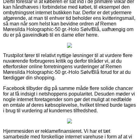
Dertil foreslår vi at køberen er sat ind i de primære vilkår der
kan håndhæves i forbindelse med købet, til eksempel den
ombytningsret internet butikken har. Derfor er det ydermere
afgørende, at man til enhver tid beholder ens kvitteringsmail,
så man når som helst kan bevidne ordren af Remen
Møresilda Holographic-50 gr.-Holo Sølv/Blå, uafhængig om
du er på gaveindkøb til en dame eller herre.
Trustpilot fører til relativt nyttige løsninger til at vurdere flere
nuværende forbrugeres kritik og derfor tilråder vi, at du
efterforsker online forretningens vurderinger af Remen
Møresilda Holographic-50 gr.-Holo Sølv/Blå forud for at du
færdiggør din shopping.
Facebook tilbyder dig på samme måde flere solide chancer
for at få indsigt i netshoppens popularitet. Desuden møder vi
nogle internet foretagender som gør det muligt at nedfælde
en omtale af deres købsoplevelse, hvilket tilmed burde tages
i brug til vurdering af kundernes tilfredshed.
Hjemmesiden er reklamefinansieret. Vi har et tæt
samarbejde med forskellige internet varehuse i form af at vi