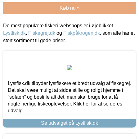
Køb nu »
De mest populære fiskeri-webshops er i øjeblikket
Lystfisk.dk
,
Fiskegrej.dk
og
Fiskpåkrogen.dk
, som alle har et
stort sortiment til gode priser.
Lystfisk.dk tilbyder lystfiskere et bredt udvalg af fiskegrej.
Det skal være muligt at sidde stille og roligt hjemme i
”sofaen” og bestille alt det, man skal bruge for at få
nogle herlige fiskeoplevelser. Klik her for at se deres
udvalg.
Se udvalget på Lystfisk.dk