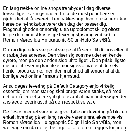
En lang række online shops frembyder i dag diverse
forskellige leveringsmåder. En af de mest populære er i
øjeblikket at få leveret til en pakkeshop, hvor du så nemt kan
hente de nyindkøbte varer den dag der passer dig.
Fragtmuligheden er nemlig ultra uproblematisk, og oftest
tillige den mindst kostelige leveringsløsning ved køb af
Remen Møresilda Holographic-50 gr.-Holo Sølv/Blå.
Du kan ligeledes vælge at vælge at få sendt til dit hus eller til
dit arbejdes adresse. Den viser sig somme tider en kende
dyrere, men på den anden side ultra ligetil. Den prisbilligste
metode til levering kan ikke modsiges at være at du selv
henter produkterne, men den mulighed afhænger af at du
bor lige ved online firmaets hjemsted.
Antal dages levering på Default Category er jo virkelig
essentiel om man står og skal bruge varen straks, så med
det formål er det øjensynligt relevant at man undersøger den
anslåede leveringstid på den respektive vare.
De fleste internet varehuse giver løfte om levering på blot en
enkelt hverdag på en lang række varenumre, eksempelvis
Remen Møresilda Holographic-50 gr.-Holo Sølv/Blå, men
vær vagtsom da det er betinget af at ordren lægges forinden