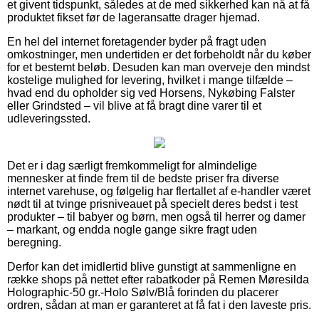
et givent tidspunkt, således at de med sikkerhed kan nå at få
produktet fikset før de lageransatte drager hjemad.
En hel del internet foretagender byder på fragt uden
omkostninger, men undertiden er det forbeholdt når du køber
for et bestemt beløb. Desuden kan man overveje den mindst
kostelige mulighed for levering, hvilket i mange tilfælde –
hvad end du opholder sig ved Horsens, Nykøbing Falster
eller Grindsted – vil blive at få bragt dine varer til et
udleveringssted.
Det er i dag særligt fremkommeligt for almindelige
mennesker at finde frem til de bedste priser fra diverse
internet varehuse, og følgelig har flertallet af e-handler været
nødt til at tvinge prisniveauet på specielt deres bedst i test
produkter – til babyer og børn, men også til herrer og damer
– markant, og endda nogle gange sikre fragt uden
beregning.
Derfor kan det imidlertid blive gunstigt at sammenligne en
række shops på nettet efter rabatkoder på Remen Møresilda
Holographic-50 gr.-Holo Sølv/Blå forinden du placerer
ordren, sådan at man er garanteret at få fat i den laveste pris.