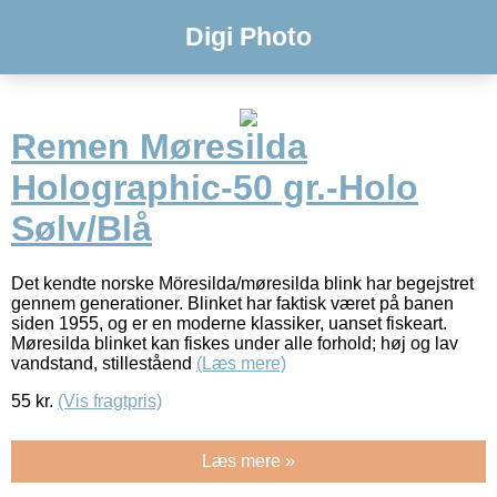
Digi Photo
Remen Møresilda
Holographic-50 gr.-Holo
Sølv/Blå
Det kendte norske Möresilda/møresilda blink har begejstret
gennem generationer. Blinket har faktisk været på banen
siden 1955, og er en moderne klassiker, uanset fiskeart.
Møresilda blinket kan fiskes under alle forhold; høj og lav
vandstand, stilleståend
(Læs mere)
55
kr.
(Vis fragtpris)
Læs mere »