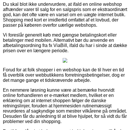
Du skal blot ikke undervurdere, at ifald en online webshop
afhænder varer til salg for en salgspris som er ekstraordinært
god, kan det ofte være en varsel om en uægte internet butik.
Shopping med kort er imidlertid omfattet af et lovbud, der
passer på køberen overfor uærlige webshops.
Vi foreslår generelt køb med gængse betalingskort eller
betalinger med mobilen. Alternativt bør du anvende en
afbetalingsordning fra fx ViaBill, ifald du har i sinde at dække
prisen over en længere periode.
Forud for at folk shopper i en webshop kan de til hver en tid
få overblik over webbutikkens forretningsbetingelser, dog er
det mange gange et tidskrævende arbejde.
En nemmere løsning kunne være at bemærke hvorvidt
online forhandleren er e-mærket medlem, hvilket er en
erklæring om at internet shoppen følger de danske
retningslinjer, foruden at hjemmesiden rutinemæssigt
revurderes af sagkyndige som mestrer vilkårene på området.
Desuden får du anledning til at blive hjulpet, for så vidt du får
problemer ved din shopping.