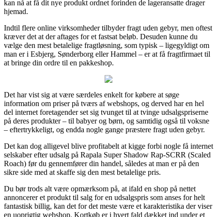
kan nå at få dit nye produkt ordnet forinden de lageransatte drager
hjemad.
Indtil flere online virksomheder tilbyder fragt uden gebyr, men oftest
kræver det at der aftages for et fastsat beløb. Desuden kunne du
vælge den mest betalelige fragtløsning, som typisk – ligegyldigt om
man er i Esbjerg, Sønderborg eller Hammel – er at få fragtfirmaet til
at bringe din ordre til en pakkeshop.
Det har vist sig at være særdeles enkelt for købere at søge
information om priser på tværs af webshops, og derved har en hel
del internet foretagender set sig tvunget til at tvinge udsalgspriserne
på deres produkter – til babyer og børn, og samtidig også til voksne
– eftertrykkeligt, og endda nogle gange præstere fragt uden gebyr.
Det kan dog alligevel blive profitabelt at kigge forbi nogle få internet
selskaber efter udsalg på Rapala Super Shadow Rap-SCRR (Scaled
Roach) før du gennemfører din handel, således at man er på den
sikre side med at skaffe sig den mest betalelige pris.
Du bør trods alt være opmærksom på, at ifald en shop på nettet
annoncerer et produkt til salg for en udsalgspris som anses for helt
fantastisk billig, kan det for det meste være et karakteristika der viser
en uoprigtig webshop. Kortkøb er i hvert fald dækket ind under et