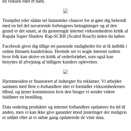
en voksen eller et barn.
Trustpilot yder sådan set fantastiske chancer for at gøre dig bekendt
med en hel del nuværende forbrugeres betragtninger og af den
grund er det smart, at du gennemgår internet virksomhedens kritik af
Rapala Super Shadow Rap-SCRR (Scaled Roach) inden du køber.
Facebook giver dig tillige ret passende muligheder for at få indblik i
online firmaets kundefokus. Herinde ser vi nogle internet outlets
hvor folk kan skrive en kritik af ordreforløbet, som også kan
benyttes til afvejning af tidligere kunders oplevelser.
Hjemmesiden er finansieret af indtægter fra reklamer. Vi arbejder
sammen med flere e-forhandlere idet vi formidler virksomhedernes
tilbud, og tjener kommission hvis den bruger vi sender videre
fuldfører en bestilling.
Data omkring produkter og internet forhandlere opdateres fra tid til
anden, men vi kan ikke give garantier imod justeringer der muligvis
er udført efter at vi sidste gang opdaterede de viste data.