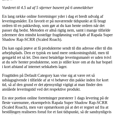
Vurderet til
4.5
ud af 5 stjerner baseret på
6
anmeldelser
En lang række online forretninger yder i dag et bredt udvalg af
leveringsmåder. En favorit er på nuværende tidspunkt at få bragt
ordren til en pakkeshop, som gør at du kan hente ordren når det
passer dig bedst. Metoden er altså rigtig nem, samt i mange tilfælde
ydermere den mindst kostelige fragtløsning ved køb af Rapala Super
Shadow Rap-SCRR (Scaled Roach).
Du kan også prøve at få produkterne sendt til din adresse eller til din
arbejdsplads. Den er typisk en tand mere omkostningsfuld, men til
gengæld ret så let. Den mest betalelige leveringsmanér er uden tvivl
at du selv henter produkterne, som jo stiller krav om at du har bopæl
i kort afstand af internet selskabets lager.
Fragttiden på Default Category kan vise sig at være ret så
udslagsgivende i tilfælde af at vi behøver din pakke inden for kort
tid, så af den grund er det øjensynligt vigtigt at man finder den
anslåede leveringstid ved det respektive produkt.
En stor portion online forretninger præsterer 1 dags levering på de
fleste varenumre, eksempelvis Rapala Super Shadow Rap-SCRR
(Scaled Roach), men vær opmærksom på at det er regnet ud fra at
bestillingen realiseres forud for et fast tidspunkt, så de sandsynligvis