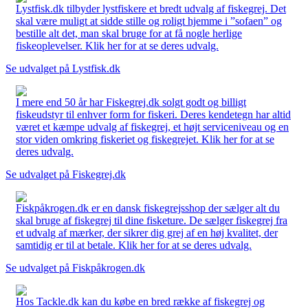
Lystfisk.dk tilbyder lystfiskere et bredt udvalg af fiskegrej. Det
skal være muligt at sidde stille og roligt hjemme i ”sofaen” og
bestille alt det, man skal bruge for at få nogle herlige
fiskeoplevelser. Klik her for at se deres udvalg.
Se udvalget på Lystfisk.dk
I mere end 50 år har Fiskegrej.dk solgt godt og billigt
fiskeudstyr til enhver form for fiskeri. Deres kendetegn har altid
været et kæmpe udvalg af fiskegrej, et højt serviceniveau og en
stor viden omkring fiskeriet og fiskegrejet. Klik her for at se
deres udvalg.
Se udvalget på Fiskegrej.dk
Fiskpåkrogen.dk er en dansk fiskegrejsshop der sælger alt du
skal bruge af fiskegrej til dine fisketure. De sælger fiskegrej fra
et udvalg af mærker, der sikrer dig grej af en høj kvalitet, der
samtidig er til at betale. Klik her for at se deres udvalg.
Se udvalget på Fiskpåkrogen.dk
Hos Tackle.dk kan du købe en bred række af fiskegrej og