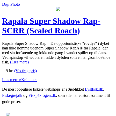
Digi Photo
Rapala Super Shadow Rap-
SCRR (Scaled Roach)
Rapala Super Shadow Rap – De opportunistiske “rovdyr” i dybet
kan ikke komme udenom Super Shadow RapÂ® fra Rapala, der
med sin forførende og lokkende gang i vandet spiller op til dans.
Ved spinstop vil wobleren falde i dybden som en langsomt døende
fisk,
(Læs mere)
119
kr.
(Vis fragtpris)
Læs mere »
Køb nu »
De mest populære fiskeri-webshops er i øjeblikket
Lystfisk.dk
,
Fiskegrej.dk
og
Fiskpåkrogen.dk
, som alle har et stort sortiment til
gode priser.