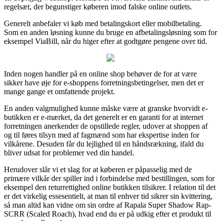
regelsæt, der begunstiger køberen imod falske online outlets.
Generelt anbefaler vi køb med betalingskort eller mobilbetaling.
Som en anden løsning kunne du bruge en afbetalingsløsning som for
eksempel ViaBill, når du higer efter at godtgøre pengene over tid.
Inden nogen handler på en online shop behøver de for at være
sikker have øje for e-shoppens forretningsbetingelser, men det er
mange gange et omfattende projekt.
En anden valgmulighed kunne måske være at granske hvorvidt e-
butikken er e-mærket, da det generelt er en garanti for at internet
forretningen anerkender de opstillede regler, udover at shoppen af
og til føres tilsyn med af fagmænd som har ekspertise inden for
vilkårene. Desuden får du lejlighed til en håndsrækning, ifald du
bliver udsat for problemer ved din handel.
Herudover slår vi et slag for at køberen er påpasselig med de
primære vilkår der spiller ind i forbindelse med bestillingen, som for
eksempel den returrettighed online butikken tilsikrer. I relation til det
er det virkelig essesentielt, at man til enhver tid sikrer sin kvittering,
så man altid kan vidne om sin ordre af Rapala Super Shadow Rap-
SCRR (Scaled Roach), hvad end du er på udkig efter et produkt til