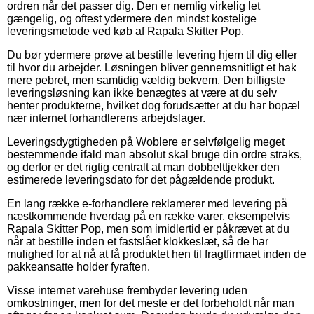
ordren når det passer dig. Den er nemlig virkelig let
gængelig, og oftest ydermere den mindst kostelige
leveringsmetode ved køb af Rapala Skitter Pop.
Du bør ydermere prøve at bestille levering hjem til dig eller
til hvor du arbejder. Løsningen bliver gennemsnitligt et hak
mere pebret, men samtidig vældig bekvem. Den billigste
leveringsløsning kan ikke benægtes at være at du selv
henter produkterne, hvilket dog forudsætter at du har bopæl
nær internet forhandlerens arbejdslager.
Leveringsdygtigheden på Woblere er selvfølgelig meget
bestemmende ifald man absolut skal bruge din ordre straks,
og derfor er det rigtig centralt at man dobbelttjekker den
estimerede leveringsdato for det pågældende produkt.
En lang række e-forhandlere reklamerer med levering på
næstkommende hverdag på en række varer, eksempelvis
Rapala Skitter Pop, men som imidlertid er påkrævet at du
når at bestille inden et fastslået klokkeslæt, så de har
mulighed for at nå at få produktet hen til fragtfirmaet inden de
pakkeansatte holder fyraften.
Visse internet varehuse frembyder levering uden
omkostninger, men for det meste er det forbeholdt når man