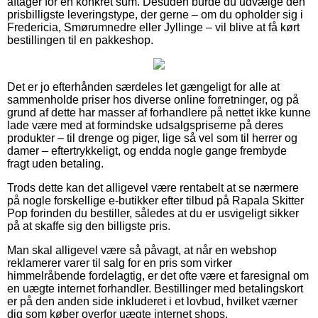
aftager for en konkret sum. Desuden burde du udvælge den
prisbilligste leveringstype, der gerne – om du opholder sig i
Fredericia, Smørumnedre eller Jyllinge – vil blive at få kørt
bestillingen til en pakkeshop.
Det er jo efterhånden særdeles let gængeligt for alle at
sammenholde priser hos diverse online forretninger, og på
grund af dette har masser af forhandlere på nettet ikke kunne
lade være med at formindske udsalgspriserne på deres
produkter – til drenge og piger, lige så vel som til herrer og
damer – eftertrykkeligt, og endda nogle gange frembyde
fragt uden betaling.
Trods dette kan det alligevel være rentabelt at se nærmere
på nogle forskellige e-butikker efter tilbud på Rapala Skitter
Pop forinden du bestiller, således at du er usvigeligt sikker
på at skaffe sig den billigste pris.
Man skal alligevel være så påvagt, at når en webshop
reklamerer varer til salg for en pris som virker
himmelråbende fordelagtig, er det ofte være et faresignal om
en uægte internet forhandler. Bestillinger med betalingskort
er på den anden side inkluderet i et lovbud, hvilket værner
dig som køber overfor uægte internet shops.