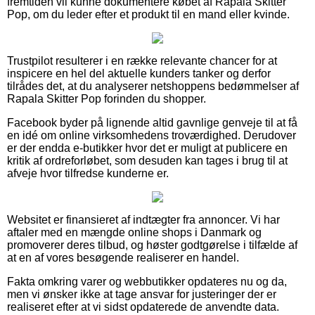
fremtiden vil kunne dokumentere købet af Rapala Skitter
Pop, om du leder efter et produkt til en mand eller kvinde.
Trustpilot resulterer i en række relevante chancer for at
inspicere en hel del aktuelle kunders tanker og derfor
tilrådes det, at du analyserer netshoppens bedømmelser af
Rapala Skitter Pop forinden du shopper.
Facebook byder på lignende altid gavnlige genveje til at få
en idé om online virksomhedens troværdighed. Derudover
er der endda e-butikker hvor det er muligt at publicere en
kritik af ordreforløbet, som desuden kan tages i brug til at
afveje hvor tilfredse kunderne er.
Websitet er finansieret af indtægter fra annoncer. Vi har
aftaler med en mængde online shops i Danmark og
promoverer deres tilbud, og høster godtgørelse i tilfælde af
at en af vores besøgende realiserer en handel.
Fakta omkring varer og webbutikker opdateres nu og da,
men vi ønsker ikke at tage ansvar for justeringer der er
realiseret efter at vi sidst opdaterede de anvendte data.