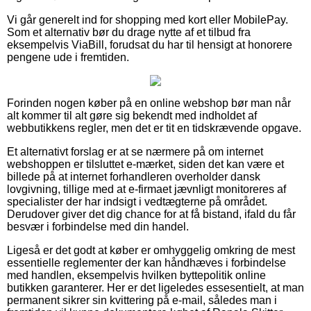
Vi går generelt ind for shopping med kort eller MobilePay.
Som et alternativ bør du drage nytte af et tilbud fra
eksempelvis ViaBill, forudsat du har til hensigt at honorere
pengene ude i fremtiden.
Forinden nogen køber på en online webshop bør man når
alt kommer til alt gøre sig bekendt med indholdet af
webbutikkens regler, men det er tit en tidskrævende opgave.
Et alternativt forslag er at se nærmere på om internet
webshoppen er tilsluttet e-mærket, siden det kan være et
billede på at internet forhandleren overholder dansk
lovgivning, tillige med at e-firmaet jævnligt monitoreres af
specialister der har indsigt i vedtægterne på området.
Derudover giver det dig chance for at få bistand, ifald du får
besvær i forbindelse med din handel.
Ligeså er det godt at køber er omhyggelig omkring de mest
essentielle reglementer der kan håndhæves i forbindelse
med handlen, eksempelvis hvilken byttepolitik online
butikken garanterer. Her er det ligeledes essesentielt, at man
permanent sikrer sin kvittering på e-mail, således man i