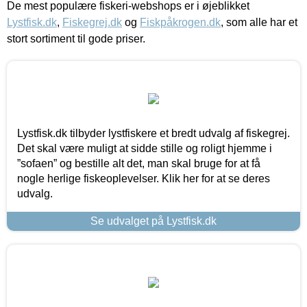
De mest populære fiskeri-webshops er i øjeblikket
Lystfisk.dk
,
Fiskegrej.dk
og
Fiskpåkrogen.dk
, som alle har et
stort sortiment til gode priser.
Lystfisk.dk tilbyder lystfiskere et bredt udvalg af fiskegrej.
Det skal være muligt at sidde stille og roligt hjemme i
”sofaen” og bestille alt det, man skal bruge for at få
nogle herlige fiskeoplevelser. Klik her for at se deres
udvalg.
Se udvalget på Lystfisk.dk