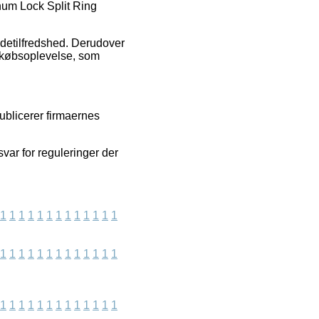
num Lock Split Ring
ndetilfredshed. Derudover
 købsoplevelse, som
ublicerer firmaernes
var for reguleringer der
1
1
1
1
1
1
1
1
1
1
1
1
1
1
1
1
1
1
1
1
1
1
1
1
1
1
1
1
1
1
1
1
1
1
1
1
1
1
1