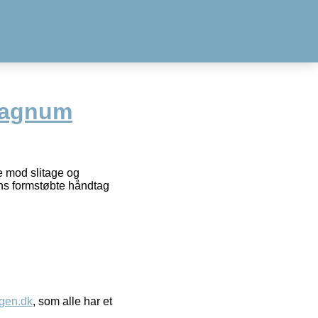
Magnum
e mod slitage og
ens formstøbte håndtag
gen.dk
, som alle har et