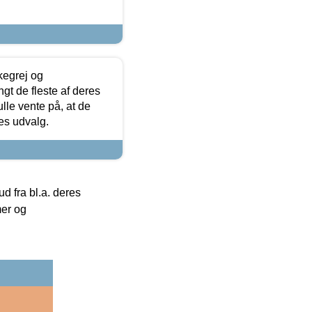
kegrej og
angt de fleste af deres
ulle vente på, at de
res udvalg.
 fra bl.a. deres
mer og