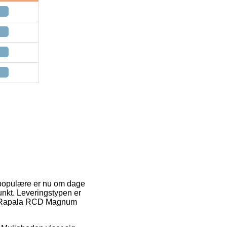
e populære er nu om dage
punkt. Leveringstypen er
b af Rapala RCD Magnum