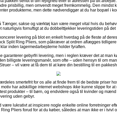
 pakken sendt til din lejlighed eller til adressen på dit arbejde
dre prisbillig, men omvendt meget fremkommelig. Den mindst k
henter produkterne, men dette nødvendiggør at du har bopæl i kor
 Tænger, sakse og værktøj kan være meget vital hvis du behøve
det naturligvis fornuftigt at du dobbelttjekker leveringstiden på 
ncerer levering på blot en enkelt hverdag på de fleste af dere
plit Ring Pliers, som påkræver at ordren aflægges tidligere e
 klar inden lagermedarbejderne holder fyraften.
 garanterer gebyrfri levering, men i reglen kræver det at man kø
den billigste leveringsmanér, som ofte – uden hensyn til om man
ruer – vil være at få dem til at køre din bestilling til en pakkes
ærdeles smertefrit for os alle at finde frem til de bedste priser hos
 motiv har adskillige internet webshops ikke kunne slippe for a
 test produkter – til børn, og endvidere også til kvinder og mænd
evering uden gebyr.
id være lukrativt at inspicere nogle enkelte online forretninger e
ng Pliers forud for at du køber, således at man ikke er i tvivl