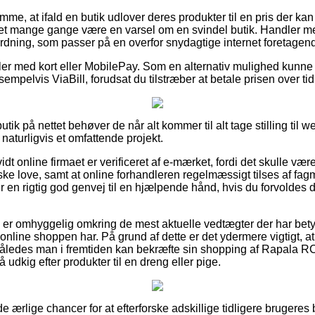
mme, at ifald en butik udlover deres produkter til en pris der kan
t mange gange være en varsel om en svindel butik. Handler med 
rdning, som passer på en overfor snydagtige internet foretagend
dler med kort eller MobilePay. Som en alternativ mulighed kunne 
empelvis ViaBill, forudsat du tilstræber at betale prisen over tid
butik på nettet behøver de når alt kommer til alt tage stilling ti
 naturligvis et omfattende projekt.
vidt online firmaet er verificeret af e-mærket, fordi det skulle være
ke love, samt at online forhandleren regelmæssigt tilses af fa
er en rigtig god genvej til en hjælpende hånd, hvis du forvoldes
 du er omhyggelig omkring de mest aktuelle vedtægter der har bet
 online shoppen har. På grund af dette er det ydermere vigtigt, 
 således man i fremtiden kan bekræfte sin shopping af Rapala 
 udkig efter produkter til en dreng eller pige.
e ærlige chancer for at efterforske adskillige tidligere brugeres