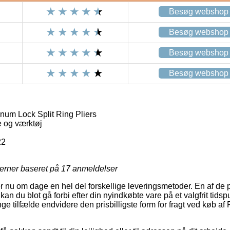
Besøg webshop
Besøg webshop
Besøg webshop
Besøg webshop
m Lock Split Ring Pliers
 og værktøj
22
jerner baseret på
17
anmeldelser
er nu om dage en hel del forskellige leveringsmetoder. En af d
kan du blot gå forbi efter din nyindkøbte vare på et valgfrit tids
mange tilfælde endvidere den prisbilligste form for fragt ved kø