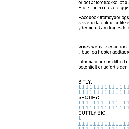
er det at foretrække, at
Pliers inden du færdiggø
Facebook frembyder også 
ses endda online butikk
ydermere kan drages forde
Vores website er annonce
tilbud, og høster godtgø
Informationer om tilbud o
potentielt er udført sid
BITLY:
1
1
1
1
1
1
1
1
1
1
1
1
1
1
1
1
1
1
1
1
1
1
1
1
1
1
SPOTIFY:
1
1
1
1
1
1
1
1
1
1
1
1
1
1
1
1
1
1
1
1
1
1
1
1
1
1
CUTTLY BIO:
1
1
1
1
1
1
1
1
1
1
1
1
1
1
1
1
1
1
1
1
1
1
1
1
1
1
1