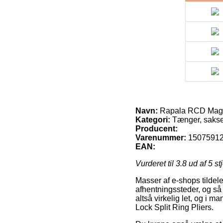
Navn:
Rapala RCD Magnu
Kategori:
Tænger, sakse
Producent:
Varenummer:
1507591
EAN:
Vurderet til
3.8
ud af 5 st
Masser af e-shops tildel
afhentningssteder, og så 
altså virkelig let, og i 
Lock Split Ring Pliers.