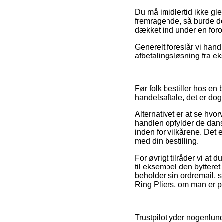
Du må imidlertid ikke gle
fremragende, så burde de
dækket ind under en foro
Generelt foreslår vi han
afbetalingsløsning fra eks
Før folk bestiller hos en 
handelsaftale, det er dog
Alternativet er at se hvor
handlen opfylder de dans
inden for vilkårene. Det 
med din bestilling.
For øvrigt tilråder vi at
til eksempel den bytteret
beholder sin ordremail,
Ring Pliers, om man er på
Trustpilot yder nogenlund