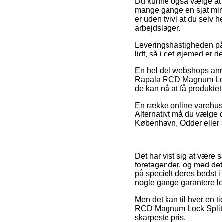
Du kunne også vælge at få
mange gange en sjat min
er uden tvivl at du selv 
arbejdslager.
Leveringshastigheden på
lidt, så i det øjemed er 
En hel del webshops anno
Rapala RCD Magnum Lock S
de kan nå at få produktet
En række online varehuse
Alternativt må du vælge 
København, Odder eller St
Det har vist sig at være s
foretagender, og med det
på specielt deres bedst i
nogle gange garantere l
Men det kan til hver en t
RCD Magnum Lock Split Ri
skarpeste pris.