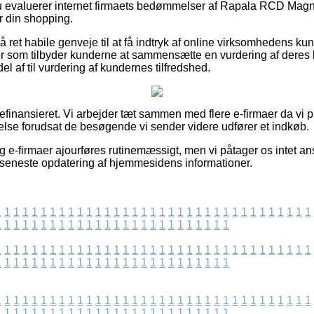
 du evaluerer internet firmaets bedømmelser af Rapala RCD Mag
r din shopping.
ret habile genveje til at få indtryk af online virksomhedens ku
er som tilbyder kunderne at sammensætte en vurdering af deres
l af til vurdering af kundernes tilfredshed.
finansieret. Vi arbejder tæt sammen med flere e-firmaer da vi p
relse forudsat de besøgende vi sender videre udfører et indkøb.
g e-firmaer ajourføres rutinemæssigt, men vi påtager os intet ans
en seneste opdatering af hjemmesidens informationer.
1
1
1
1
1
1
1
1
1
1
1
1
1
1
1
1
1
1
1
1
1
1
1
1
1
1
1
1
1
1
1
1
1
1
1
1
1
1
1
1
1
1
1
1
1
1
1
1
1
1
1
1
1
1
1
1
1
1
1
1
1
1
1
1
1
1
1
1
1
1
1
1
1
1
1
1
1
1
1
1
1
1
1
1
1
1
1
1
1
1
1
1
1
1
1
1
1
1
1
1
1
1
1
1
1
1
1
1
1
1
1
1
1
1
1
1
1
1
1
1
1
1
1
1
1
1
1
1
1
1
1
1
1
1
1
1
1
1
1
1
1
1
1
1
1
1
1
1
1
1
1
1
1
1
1
1
1
1
1
1
1
1
1
1
1
1
1
1
1
1
1
1
1
1
1
1
1
1
1
1
1
1
1