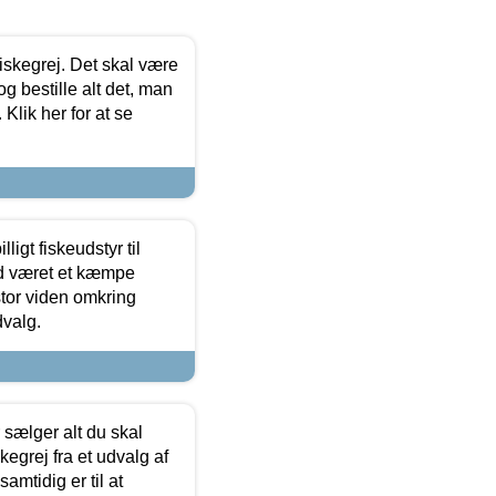
 fiskegrej. Det skal være
og bestille alt det, man
 Klik her for at se
ligt fiskeudstyr til
tid været et kæmpe
stor viden omkring
dvalg.
sælger alt du skal
skegrej fra et udvalg af
samtidig er til at