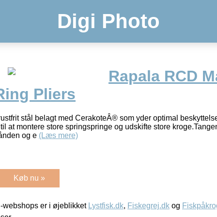
Digi Photo
Rapala RCD 
Ring Pliers
 rustfrit stål belagt med CerakoteÂ® som yder optimal beskyttels
 til at montere store springspringe og udskifte store kroge.Tang
 hånden og e
(Læs mere)
Køb nu »
-webshops er i øjeblikket
Lystfisk.dk
,
Fiskegrej.dk
og
Fiskpåkro