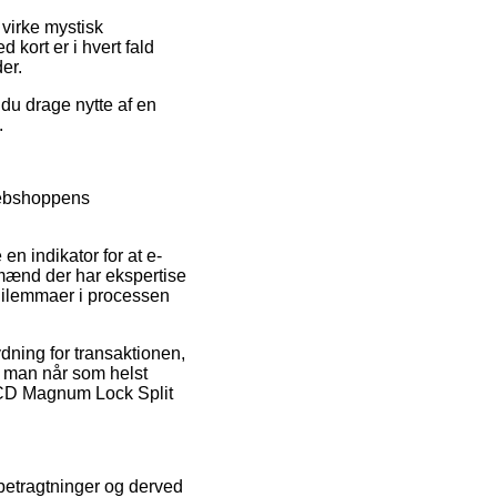
 virke mystisk
kort er i hvert fald
er.
du drage nytte af en
.
l webshoppens
 en indikator for at e-
gmænd der har ekspertise
 dilemmaer i processen
ydning for transaktionen,
at man når som helst
RCD Magnum Lock Split
 betragtninger og derved