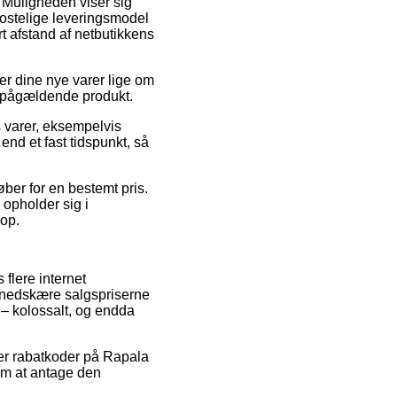
. Muligheden viser sig
ostelige leveringsmodel
t afstand af netbutikkens
r dine nye varer lige om
det pågældende produkt.
s varer, eksempelvis
nd et fast tidspunkt, så
ber for en bestemt pris.
 opholder sig i
hop.
 flere internet
t nedskære salgspriserne
 – kolossalt, og endda
fter rabatkoder på Rapala
 om at antage den