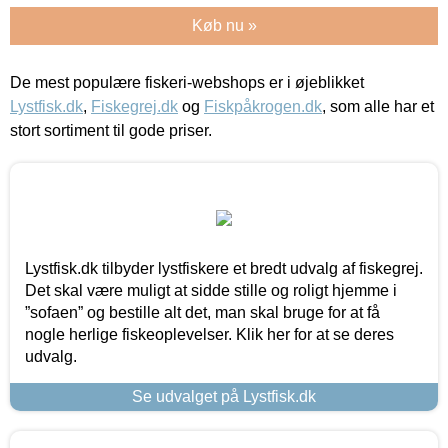
Køb nu »
De mest populære fiskeri-webshops er i øjeblikket
Lystfisk.dk
,
Fiskegrej.dk
og
Fiskpåkrogen.dk
, som alle har et
stort sortiment til gode priser.
Lystfisk.dk tilbyder lystfiskere et bredt udvalg af fiskegrej.
Det skal være muligt at sidde stille og roligt hjemme i
”sofaen” og bestille alt det, man skal bruge for at få
nogle herlige fiskeoplevelser. Klik her for at se deres
udvalg.
Se udvalget på Lystfisk.dk