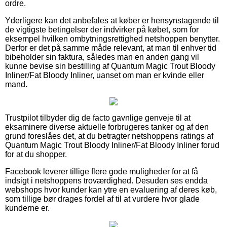
ordre.
Yderligere kan det anbefales at køber er hensynstagende til
de vigtigste betingelser der indvirker på købet, som for
eksempel hvilken ombytningsrettighed netshoppen benytter.
Derfor er det på samme måde relevant, at man til enhver tid
bibeholder sin faktura, således man en anden gang vil
kunne bevise sin bestilling af Quantum Magic Trout Bloody
Inliner/Fat Bloody Inliner, uanset om man er kvinde eller
mand.
Trustpilot tilbyder dig de facto gavnlige genveje til at
eksaminere diverse aktuelle forbrugeres tanker og af den
grund foreslåes det, at du betragter netshoppens ratings af
Quantum Magic Trout Bloody Inliner/Fat Bloody Inliner forud
for at du shopper.
Facebook leverer tillige flere gode muligheder for at få
indsigt i netshoppens troværdighed. Desuden ses endda
webshops hvor kunder kan ytre en evaluering af deres køb,
som tillige bør drages fordel af til at vurdere hvor glade
kunderne er.