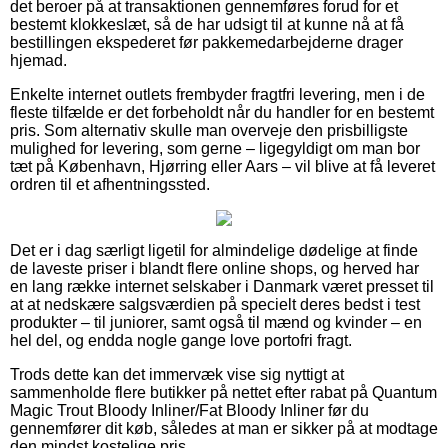
det beroer på at transaktionen gennemføres forud for et
bestemt klokkeslæt, så de har udsigt til at kunne nå at få
bestillingen ekspederet før pakkemedarbejderne drager
hjemad.
Enkelte internet outlets frembyder fragtfri levering, men i de
fleste tilfælde er det forbeholdt når du handler for en bestemt
pris. Som alternativ skulle man overveje den prisbilligste
mulighed for levering, som gerne – ligegyldigt om man bor
tæt på København, Hjørring eller Aars – vil blive at få leveret
ordren til et afhentningssted.
Det er i dag særligt ligetil for almindelige dødelige at finde
de laveste priser i blandt flere online shops, og herved har
en lang række internet selskaber i Danmark været presset til
at at nedskære salgsværdien på specielt deres bedst i test
produkter – til juniorer, samt også til mænd og kvinder – en
hel del, og endda nogle gange love portofri fragt.
Trods dette kan det immervæk vise sig nyttigt at
sammenholde flere butikker på nettet efter rabat på Quantum
Magic Trout Bloody Inliner/Fat Bloody Inliner før du
gennemfører dit køb, således at man er sikker på at modtage
den mindst kostelige pris.