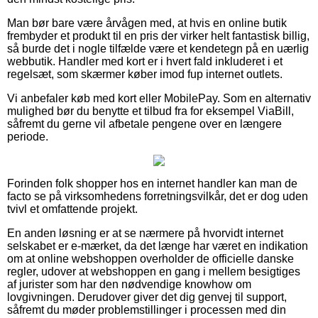
Man bør bare være årvågen med, at hvis en online butik
frembyder et produkt til en pris der virker helt fantastisk billig,
så burde det i nogle tilfælde være et kendetegn på en uærlig
webbutik. Handler med kort er i hvert fald inkluderet i et
regelsæt, som skærmer køber imod fup internet outlets.
Vi anbefaler køb med kort eller MobilePay. Som en alternativ
mulighed bør du benytte et tilbud fra for eksempel ViaBill,
såfremt du gerne vil afbetale pengene over en længere
periode.
Forinden folk shopper hos en internet handler kan man de
facto se på virksomhedens forretningsvilkår, det er dog uden
tvivl et omfattende projekt.
En anden løsning er at se nærmere på hvorvidt internet
selskabet er e-mærket, da det længe har været en indikation
om at online webshoppen overholder de officielle danske
regler, udover at webshoppen en gang i mellem besigtiges
af jurister som har den nødvendige knowhow om
lovgivningen. Derudover giver det dig genvej til support,
såfremt du møder problemstillinger i processen med din