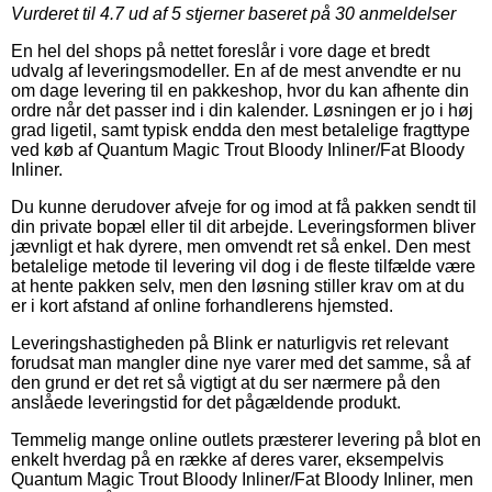
Vurderet til
4.7
ud af 5 stjerner baseret på
30
anmeldelser
En hel del shops på nettet foreslår i vore dage et bredt
udvalg af leveringsmodeller. En af de mest anvendte er nu
om dage levering til en pakkeshop, hvor du kan afhente din
ordre når det passer ind i din kalender. Løsningen er jo i høj
grad ligetil, samt typisk endda den mest betalelige fragttype
ved køb af Quantum Magic Trout Bloody Inliner/Fat Bloody
Inliner.
Du kunne derudover afveje for og imod at få pakken sendt til
din private bopæl eller til dit arbejde. Leveringsformen bliver
jævnligt et hak dyrere, men omvendt ret så enkel. Den mest
betalelige metode til levering vil dog i de fleste tilfælde være
at hente pakken selv, men den løsning stiller krav om at du
er i kort afstand af online forhandlerens hjemsted.
Leveringshastigheden på Blink er naturligvis ret relevant
forudsat man mangler dine nye varer med det samme, så af
den grund er det ret så vigtigt at du ser nærmere på den
anslåede leveringstid for det pågældende produkt.
Temmelig mange online outlets præsterer levering på blot en
enkelt hverdag på en række af deres varer, eksempelvis
Quantum Magic Trout Bloody Inliner/Fat Bloody Inliner, men